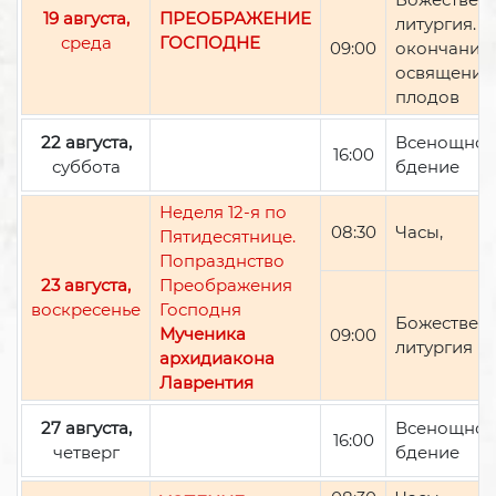
19 августа,
ПРЕОБРАЖЕНИЕ
литургия. П
среда
ГОСПОДНЕ
09:00
окончании 
освящение
плодов
22 августа,
Всенощно
16:00
суббота
бдение
Неделя 12-я по
08:30
Часы,
Пятидесятнице.
Попразднство
23 августа,
Преображения
воскресенье
Господня
Божествен
Мученика
09:00
литургия
архидиакона
Лаврентия
27 августа,
Всенощно
16:00
четверг
бдение