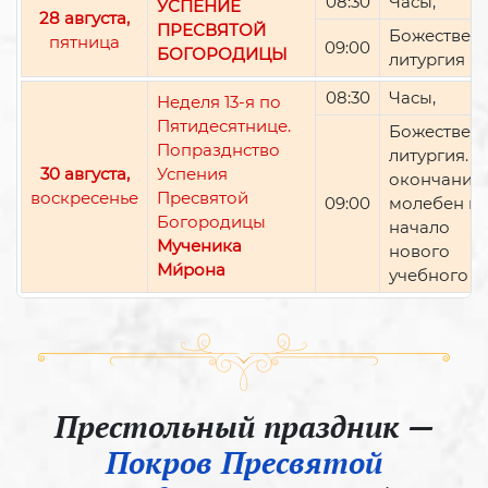
08:30
Часы,
УСПЕНИЕ
28 августа,
ПРЕСВЯТОЙ
Божествен
пятница
09:00
БОГОРОДИЦЫ
литургия
08:30
Часы,
Неделя 13-я по
Пятидесятнице.
Божествен
Попразднство
литургия. П
30 августа,
Успения
окончании 
воскресенье
Пресвятой
09:00
молебен н
Богородицы
начало
Мученика
нового
Ми́рона
учебного г
Престольный праздник —
Покров Пресвятой