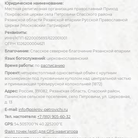
Юридическое наименование:
Местная религиозная организация православный Приход
Покровской церкви села Петровичи Спасского района
Рязанской области Рязанской епархии Русской Православной
Церкви (Московский Патриархат)
Реквизиты:
ИНН/КПП 6220005693/622001001
ОГРН 1026200004621
Благочиние:
Спасское северное благочиние Рязанской епархии
Язык богослужений:
церковнославянский
Время работы:
по
расписанию
Проект:
четырехстолпный односветный объём с крупным
восьмериком под луковичным куполом над центральной частью
и примыкающей трехъярусной колокольней (1872)
Адрес:
Россия, 391082, Рязанская область, Спасский район,
Панинское сельское поселение, село Петровичи, ул. Церковная,
д. 13
E-mail:
info@pokrov-petrovichi.ru
Тел. настоятеля:
+7 (910) 905-60-32
GPS:
54.505700°N 40.225200°E
Файл точек (wpt) для GPS-навигатора