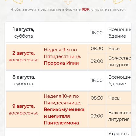
Чтобы загрузить расписание в формате
PDF
, кликните заголовок
1 августа,
Всенощно
16:00
суббота
бдение
08:30
Часы,
Неделя 9-я по
2 августа,
Пятидесятнице.
Божествен
воскресенье
09:00
Пророка Илии
литургия
8 августа,
Всенощно
16:00
суббота
бдение
Неделя 10-я по
08:30
Часы,
Пятидесятнице.
9 августа,
Великомученика
Божествен
воскресенье
09:00
и целителя
литургия
Пантелеимона
Утреня с