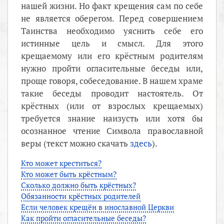
нашей жизни. Но факт крещения сам по себе
не является оберегом. Перед совершением
Таинства необходимо уяснить себе его
истинные цель и смысл. Для этого
крещаемому или его крёстным родителям
нужно пройти огласительные беседы или,
проще говоря, собеседование. В нашем храме
такие беседы проводит настоятель. От
крёстных (или от взрослых крещаемых)
требуется знание наизусть или хотя бы
осознанное чтение Символа православной
веры (текст можно скачать
здесь
).
Кто может креститься?
Кто может быть крёстным?
Сколько должно быть крёстных?
Обязанности крёстных родителей
Если человек крещён в инославной Церкви
Как пройти огласительные беседы?