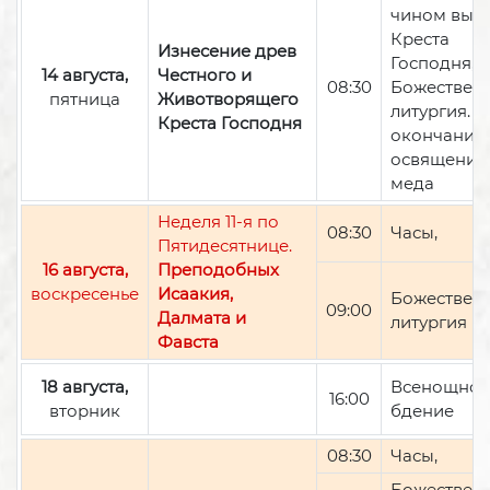
чином вын
Креста
Изнесение древ
Господня,
14 августа,
Честного и
08:30
Божествен
пятница
Животворящего
литургия. П
Креста Господня
окончании 
освящение
меда
Неделя 11-я по
08:30
Часы,
Пятидесятнице.
16 августа,
Преподобных
воскресенье
Исаакия,
Божествен
09:00
Далмата и
литургия
Фавста
18 августа,
Всенощно
16:00
вторник
бдение
08:30
Часы,
Божествен