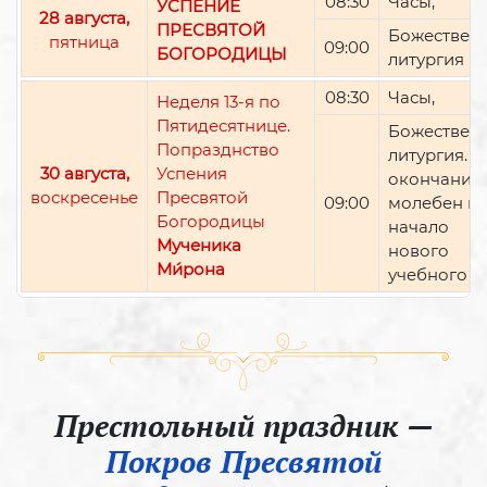
08:30
Часы,
УСПЕНИЕ
28 августа,
ПРЕСВЯТОЙ
Божествен
пятница
09:00
БОГОРОДИЦЫ
литургия
08:30
Часы,
Неделя 13-я по
Пятидесятнице.
Божествен
Попразднство
литургия. П
30 августа,
Успения
окончании 
воскресенье
Пресвятой
09:00
молебен н
Богородицы
начало
Мученика
нового
Ми́рона
учебного г
Престольный праздник —
Покров Пресвятой