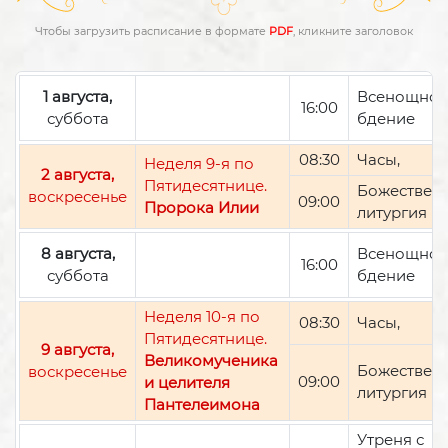
Чтобы загрузить расписание в формате
PDF
, кликните заголовок
1 августа,
Всенощно
16:00
суббота
бдение
08:30
Часы,
Неделя 9-я по
2 августа,
Пятидесятнице.
Божествен
воскресенье
09:00
Пророка Илии
литургия
8 августа,
Всенощно
16:00
суббота
бдение
Неделя 10-я по
08:30
Часы,
Пятидесятнице.
9 августа,
Великомученика
Божествен
воскресенье
09:00
и целителя
литургия
Пантелеимона
Утреня с