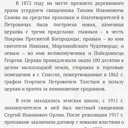
В 1872 году на месте прежнего деревянного
храма усердием священника Тихона Иоанновича
Санова на средства прихожан и благотворителей в
Петровичах была построена новая, каменная
церковь с тремя приделами: главным – в честь
Покрова Пресвятой Богородицы; правым – во имя
святителя Николая, Мирликийского Чудотворца; и
левым – во имя великомученика и Победоносца
Георгия. Церкви принадлежали около 100 десятин в
целом малоплодной земли, сторожка и торговые
помещения в г. Спасске, пожертвованные в 1862 г.
графом Георгием Петровичем Толстым в пользу
церкви и причта за поминовение сродников.
В селе находилась земская школа; с 1911 г.
законоучителем в ней был местный священник
Сергий Иоаннович Орлин. После революции 1917 г.
прихожане заключили договор с новыми властями о