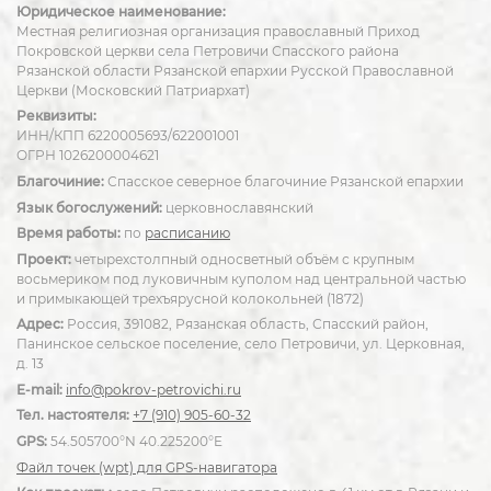
Юридическое наименование:
Местная религиозная организация православный Приход
Покровской церкви села Петровичи Спасского района
Рязанской области Рязанской епархии Русской Православной
Церкви (Московский Патриархат)
Реквизиты:
ИНН/КПП 6220005693/622001001
ОГРН 1026200004621
Благочиние:
Спасское северное благочиние Рязанской епархии
Язык богослужений:
церковнославянский
Время работы:
по
расписанию
Проект:
четырехстолпный односветный объём с крупным
восьмериком под луковичным куполом над центральной частью
и примыкающей трехъярусной колокольней (1872)
Адрес:
Россия, 391082, Рязанская область, Спасский район,
Панинское сельское поселение, село Петровичи, ул. Церковная,
д. 13
E-mail:
info@pokrov-petrovichi.ru
Тел. настоятеля:
+7 (910) 905-60-32
GPS:
54.505700°N 40.225200°E
Файл точек (wpt) для GPS-навигатора