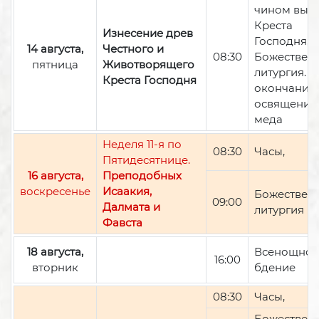
чином вын
Креста
Изнесение древ
Господня,
14 августа,
Честного и
08:30
Божествен
пятница
Животворящего
литургия. П
Креста Господня
окончании 
освящение
меда
Неделя 11-я по
08:30
Часы,
Пятидесятнице.
16 августа,
Преподобных
воскресенье
Исаакия,
Божествен
09:00
Далмата и
литургия
Фавста
18 августа,
Всенощно
16:00
вторник
бдение
08:30
Часы,
Божествен