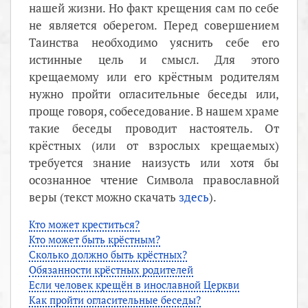
нашей жизни. Но факт крещения сам по себе
не является оберегом. Перед совершением
Таинства необходимо уяснить себе его
истинные цель и смысл. Для этого
крещаемому или его крёстным родителям
нужно пройти огласительные беседы или,
проще говоря, собеседование. В нашем храме
такие беседы проводит настоятель. От
крёстных (или от взрослых крещаемых)
требуется знание наизусть или хотя бы
осознанное чтение Символа православной
веры (текст можно скачать
здесь
).
Кто может креститься?
Кто может быть крёстным?
Сколько должно быть крёстных?
Обязанности крёстных родителей
Если человек крещён в инославной Церкви
Как пройти огласительные беседы?