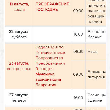
19 августа,
ПРЕОБРАЖЕНИЕ
литургия. П
среда
ГОСПОДНЕ
09:00
окончании 
освящение
плодов
22 августа,
Всенощно
16:00
суббота
бдение
Неделя 12-я по
08:30
Часы,
Пятидесятнице.
Попразднство
23 августа,
Преображения
воскресенье
Господня
Божествен
Мученика
09:00
литургия
архидиакона
Лаврентия
27 августа,
Всенощно
16:00
четверг
бдение