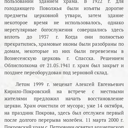
пользовании зданием храма. В 1922 г. для
голодающего Поволжья были изъяты дорогие
предметы церковной утвари, затем здание
некоторое время не использовалось, однако
нерегулярные богослужения совершались здесь
вплоть до 1937 г. Когда они полностью
прекратились, храмовые иконы были разобраны по
домам, некоторые из них были перевезены в
Вознесенскую церковь г. Спасска. Решением
Облисполкома от 21.05.1941 г. храм был закрыт и
позднее переоборудован под зерновой склад.
Летом 1999 г. меценат Алексей Евгеньевич
Кирило-Покровский на встрече с местными
жителями предложил начать восстановление
церкви. Храм очистили от мусора; уже 14 октября,
на праздник Покрова, здесь был отслужен первый
после долгого перерыва молебен. 11 марта 2000 г.
Покровский храм с. Петровичи освятил архиепископ