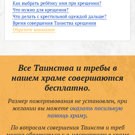
Как выбрать ребёнку имя при крещении?
Что нужно для крещения?
Что делать с крестильной одеждой дальше?
Время совершения Таинства крещения
Обратите внимание
Все Таинства и требы в
нашем храме совершаются
бесплатно.
Размер пожертвования не установлен, при
желании вы можете
оказать посильную
помощь храму
.
По вопросам совершения Таинств и треб
можно обратиться к о. настоятелю в храме