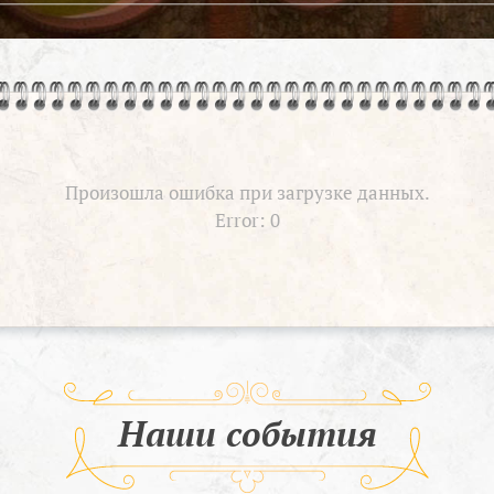
Произошла ошибка при загрузке данных.
Error: 0
Наши события