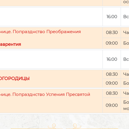
ос
16:00
Вс
ятнице. Попразднство Преображения
08:30
Ча
09:00
Бо
аврентия
16:00
Вс
08:30
Ча
БОГОРОДИЦЫ
09:00
Бо
08:30
Ча
тнице. Попразднство Успения Пресвятой
Бо
09:00
мо