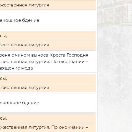
жественная литургия
енощное бдение
сы,
жественная литургия
реня с чином выноса Креста Господня,
жественная литургия. По окончании –
вящение меда
сы,
жественная литургия
енощное бдение
сы,
жественная литургия. По окончании –