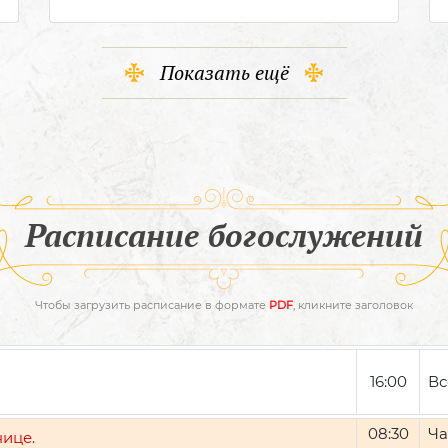
Показать ещё
Расписание богослужений
Чтобы загрузить расписание в формате
PDF
, кликните заголовок
16:00
Вс
08:30
Ча
нице.