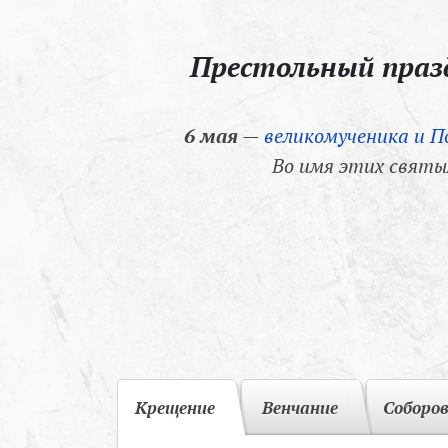
Престольный пра
6 мая
—
великомученика и П
Во имя этих святы
Крещение
Венчание
Соборо