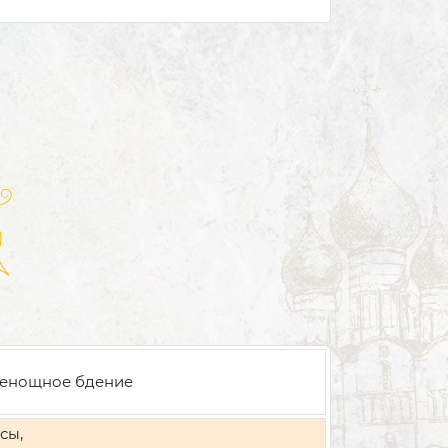
енощное бдение
сы,