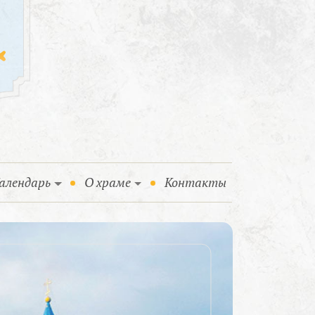
алендарь
О храме
Контакты