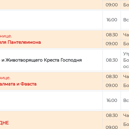
09:00
Бо
16:00
Вс
08:30
Ча
нице.
еля Пантелеимона
09:00
Бо
Ут
о и Животворящего Креста Господня
08:30
Бо
ос
08:30
Ча
нице.
алмата и Фавста
09:00
Бо
16:00
Вс
08:30
Ча
ДНЕ
Бо
09:00