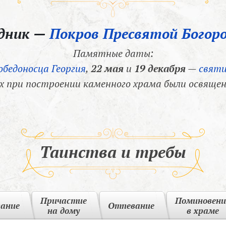
здник —
Покров Пресвятой Богор
Памятные даты:
обедоносца Георгия
,
22 мая
и
19 декабря
—
святи
х при построении каменного храма были освящен
Таинства и требы
Причастие
Поминовени
вание
Отпевание
на дому
в храме