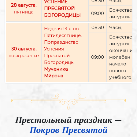
08:30
Часы,
УСПЕНИЕ
28 августа,
ПРЕСВЯТОЙ
Божествен
пятница
09:00
БОГОРОДИЦЫ
литургия
08:30
Часы,
Неделя 13-я по
Пятидесятнице.
Божествен
Попразднство
литургия. П
30 августа,
Успения
окончании 
воскресенье
Пресвятой
09:00
молебен н
Богородицы
начало
Мученика
нового
Ми́рона
учебного г
Престольный праздник —
Покров Пресвятой