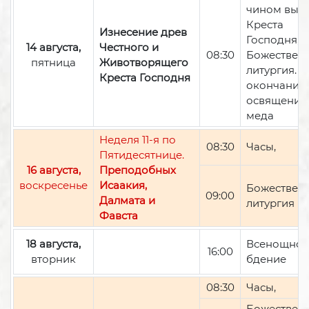
чином вын
Креста
Изнесение древ
Господня,
14 августа,
Честного и
08:30
Божествен
пятница
Животворящего
литургия. П
Креста Господня
окончании 
освящение
меда
Неделя 11-я по
08:30
Часы,
Пятидесятнице.
16 августа,
Преподобных
воскресенье
Исаакия,
Божествен
09:00
Далмата и
литургия
Фавста
18 августа,
Всенощно
16:00
вторник
бдение
08:30
Часы,
Божествен