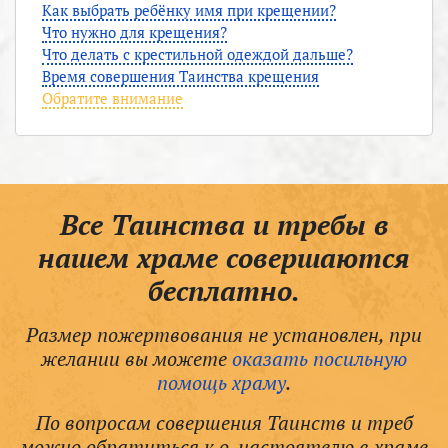
Как выбрать ребёнку имя при крещении?
Что нужно для крещения?
Что делать с крестильной одеждой дальше?
Время совершения Таинства крещения
Обратите внимание
Все Таинства и требы в
нашем храме совершаются
бесплатно.
Размер пожертвования не установлен, при
желании вы можете
оказать посильную
помощь храму
.
По вопросам совершения Таинств и треб
можно обратиться к о. настоятелю в храме