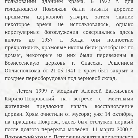
пользовании зданием храма. В 1922 г. для
голодающего Поволжья были изъяты дорогие
предметы церковной утвари, затем здание
некоторое время не использовалось, однако
нерегулярные богослужения совершались здесь
вплоть до 1937 г. Когда они полностью
прекратились, храмовые иконы были разобраны по
домам, некоторые из них были перевезены в
Вознесенскую церковь г. Спасска. Решением
Облисполкома от 21.05.1941 г. храм был закрыт и
позднее переоборудован под зерновой склад.
Летом 1999 г. меценат Алексей Евгеньевич
Кирило-Покровский на встрече с местными
жителями предложил начать восстановление
церкви. Храм очистили от мусора; уже 14 октября,
на праздник Покрова, здесь был отслужен первый
после долгого перерыва молебен. 11 марта 2000 г.
Покровский храм с. Петровичи освятил архиепископ