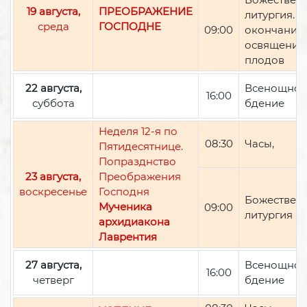
19 августа,
ПРЕОБРАЖЕНИЕ
литургия. П
среда
ГОСПОДНЕ
09:00
окончании 
освящение
плодов
22 августа,
Всенощно
16:00
суббота
бдение
Неделя 12-я по
08:30
Часы,
Пятидесятнице.
Попразднство
23 августа,
Преображения
воскресенье
Господня
Божествен
Мученика
09:00
литургия
архидиакона
Лаврентия
27 августа,
Всенощно
16:00
четверг
бдение