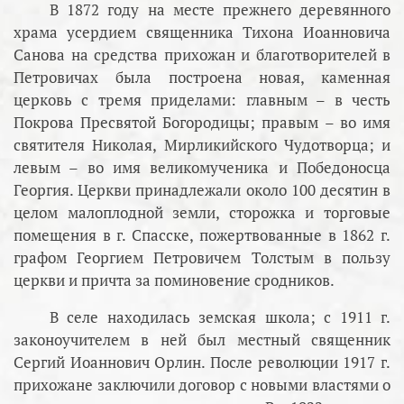
В 1872 году на месте прежнего деревянного
храма усердием священника Тихона Иоанновича
Санова на средства прихожан и благотворителей в
Петровичах была построена новая, каменная
церковь с тремя приделами: главным – в честь
Покрова Пресвятой Богородицы; правым – во имя
святителя Николая, Мирликийского Чудотворца; и
левым – во имя великомученика и Победоносца
Георгия. Церкви принадлежали около 100 десятин в
целом малоплодной земли, сторожка и торговые
помещения в г. Спасске, пожертвованные в 1862 г.
графом Георгием Петровичем Толстым в пользу
церкви и причта за поминовение сродников.
В селе находилась земская школа; с 1911 г.
законоучителем в ней был местный священник
Сергий Иоаннович Орлин. После революции 1917 г.
прихожане заключили договор с новыми властями о