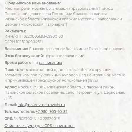
Юридическое наименование:
Местная религиозная организация православный Приход
Покровской церкви села Петровичи Спасского района
Рязанской области Рязанской епархии Русской Православной
Церкви (Московский Патриархат)
Реквизиты:
ИНН/КПП 6220005693/622001001
ОГРН 1026200004621
Благочиние:
Спасское северное благочиние Рязанской епархии
Язык богослужений:
церковнославянский
Время работы:
по
расписанию
Проект:
четырехстолпный односветный объём с крупным
восьмериком под луковичным куполом над центральной частью
и примыкающей трехъярусной колокольней (1872)
Адрес:
Россия, 391082, Рязанская область, Спасский район,
Панинское сельское поселение, село Петровичи, ул. Церковная,
д. 13
E-mail:
info@pokrov-petrovichi.ru
Тел. настоятеля:
+7 (910) 905-60-32
GPS:
54.505700°N 40.225200°E
Файл точек (wpt) для GPS-навигатора