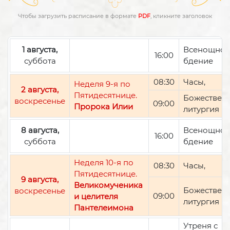
Чтобы загрузить расписание в формате
PDF
, кликните заголовок
1 августа,
Всенощно
16:00
суббота
бдение
08:30
Часы,
Неделя 9-я по
2 августа,
Пятидесятнице.
Божествен
воскресенье
09:00
Пророка Илии
литургия
8 августа,
Всенощно
16:00
суббота
бдение
Неделя 10-я по
08:30
Часы,
Пятидесятнице.
9 августа,
Великомученика
Божествен
воскресенье
09:00
и целителя
литургия
Пантелеимона
Утреня с