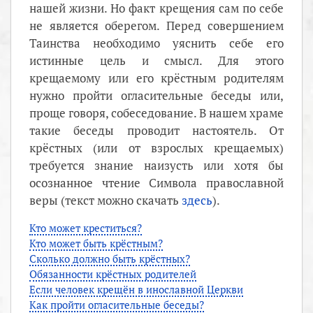
нашей жизни. Но факт крещения сам по себе
не является оберегом. Перед совершением
Таинства необходимо уяснить себе его
истинные цель и смысл. Для этого
крещаемому или его крёстным родителям
нужно пройти огласительные беседы или,
проще говоря, собеседование. В нашем храме
такие беседы проводит настоятель. От
крёстных (или от взрослых крещаемых)
требуется знание наизусть или хотя бы
осознанное чтение Символа православной
веры (текст можно скачать
здесь
).
Кто может креститься?
Кто может быть крёстным?
Сколько должно быть крёстных?
Обязанности крёстных родителей
Если человек крещён в инославной Церкви
Как пройти огласительные беседы?