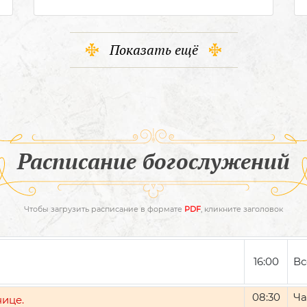
Показать ещё
Расписание богослужений
Чтобы загрузить расписание в формате
PDF
, кликните заголовок
16:00
Вс
08:30
Ча
нице.