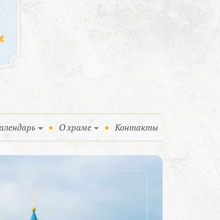
алендарь
О храме
Контакты