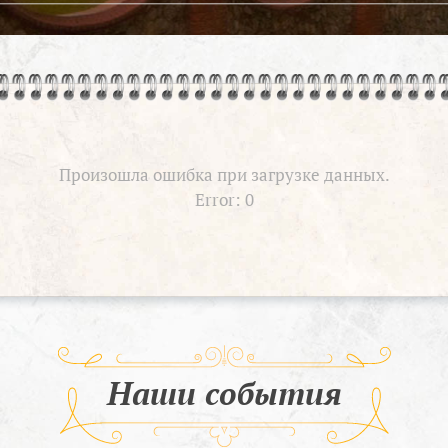
Произошла ошибка при загрузке данных.
Error: 0
Наши события