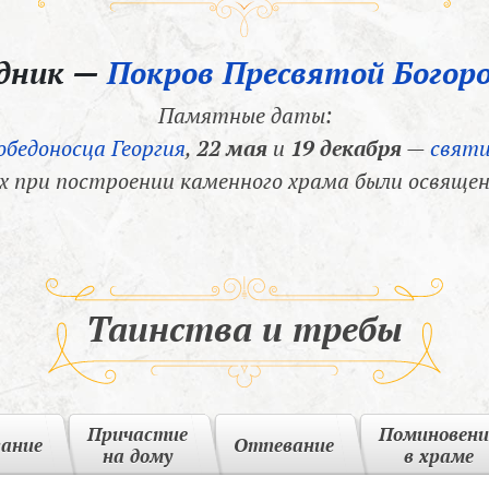
здник —
Покров Пресвятой Богор
Памятные даты:
обедоносца Георгия
,
22 мая
и
19 декабря
—
святи
х при построении каменного храма были освящен
Таинства и требы
Причастие
Поминовени
вание
Отпевание
на дому
в храме