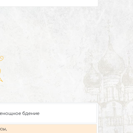
енощное бдение
сы,