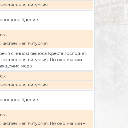
жественная литургия
енощное бдение
сы,
жественная литургия
реня с чином выноса Креста Господня,
жественная литургия. По окончании –
вящение меда
сы,
жественная литургия
енощное бдение
сы,
жественная литургия. По окончании –