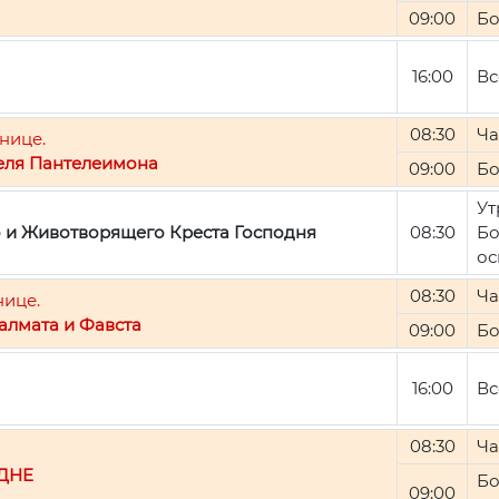
09:00
Бо
16:00
Вс
08:30
Ча
нице.
еля Пантелеимона
09:00
Бо
Ут
о и Животворящего Креста Господня
08:30
Бо
ос
08:30
Ча
нице.
алмата и Фавста
09:00
Бо
16:00
Вс
08:30
Ча
ДНЕ
Бо
09:00