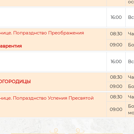
ос
16:00
Вс
ятнице. Попразднство Преображения
08:30
Ча
09:00
Бо
аврентия
16:00
Вс
08:30
Ча
БОГОРОДИЦЫ
09:00
Бо
08:30
Ча
тнице. Попразднство Успения Пресвятой
Бо
09:00
мо