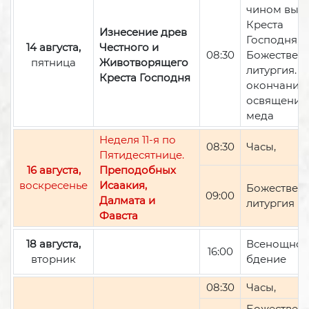
чином вын
Креста
Изнесение древ
Господня,
14 августа,
Честного и
08:30
Божествен
пятница
Животворящего
литургия. П
Креста Господня
окончании 
освящение
меда
Неделя 11-я по
08:30
Часы,
Пятидесятнице.
16 августа,
Преподобных
воскресенье
Исаакия,
Божествен
09:00
Далмата и
литургия
Фавста
18 августа,
Всенощно
16:00
вторник
бдение
08:30
Часы,
Божествен