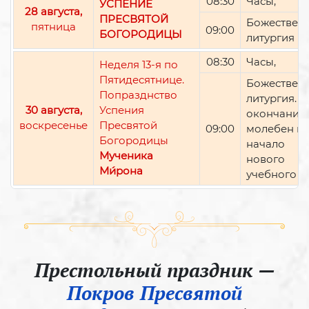
08:30
Часы,
УСПЕНИЕ
28 августа,
ПРЕСВЯТОЙ
Божествен
пятница
09:00
БОГОРОДИЦЫ
литургия
08:30
Часы,
Неделя 13-я по
Пятидесятнице.
Божествен
Попразднство
литургия. П
30 августа,
Успения
окончании 
воскресенье
Пресвятой
09:00
молебен н
Богородицы
начало
Мученика
нового
Ми́рона
учебного г
Престольный праздник —
Покров Пресвятой