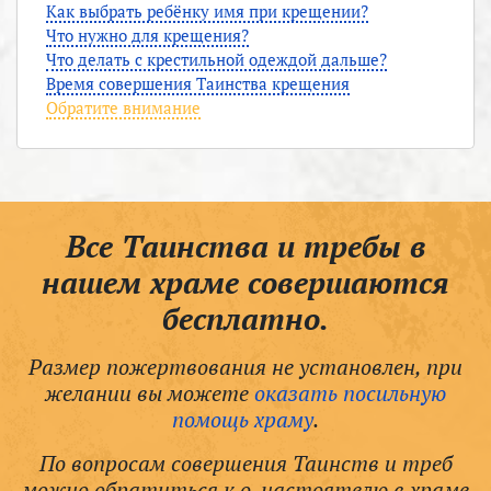
Как выбрать ребёнку имя при крещении?
Что нужно для крещения?
Что делать с крестильной одеждой дальше?
Время совершения Таинства крещения
Обратите внимание
Все Таинства и требы в
нашем храме совершаются
бесплатно.
Размер пожертвования не установлен, при
желании вы можете
оказать посильную
помощь храму
.
По вопросам совершения Таинств и треб
можно обратиться к о. настоятелю в храме