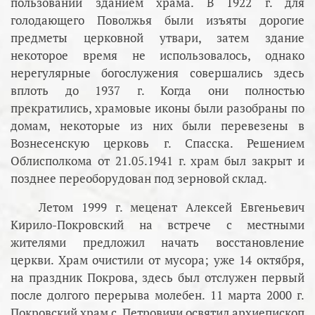
пользовании зданием храма. В 1922 г. для
голодающего Поволжья были изъяты дорогие
предметы церковной утвари, затем здание
некоторое время не использовалось, однако
нерегулярные богослужения совершались здесь
вплоть до 1937 г. Когда они полностью
прекратились, храмовые иконы были разобраны по
домам, некоторые из них были перевезены в
Вознесенскую церковь г. Спасска. Решением
Облисполкома от 21.05.1941 г. храм был закрыт и
позднее переоборудован под зерновой склад.
Летом 1999 г. меценат Алексей Евгеньевич
Кирило-Покровский на встрече с местными
жителями предложил начать восстановление
церкви. Храм очистили от мусора; уже 14 октября,
на праздник Покрова, здесь был отслужен первый
после долгого перерыва молебен. 11 марта 2000 г.
Покровский храм с. Петровичи освятил архиепископ