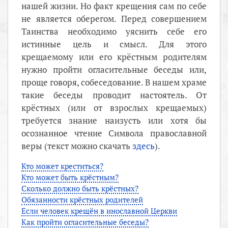
нашей жизни. Но факт крещения сам по себе
не является оберегом. Перед совершением
Таинства необходимо уяснить себе его
истинные цель и смысл. Для этого
крещаемому или его крёстным родителям
нужно пройти огласительные беседы или,
проще говоря, собеседование. В нашем храме
такие беседы проводит настоятель. От
крёстных (или от взрослых крещаемых)
требуется знание наизусть или хотя бы
осознанное чтение Символа православной
веры (текст можно скачать
здесь
).
Кто может креститься?
Кто может быть крёстным?
Сколько должно быть крёстных?
Обязанности крёстных родителей
Если человек крещён в инославной Церкви
Как пройти огласительные беседы?