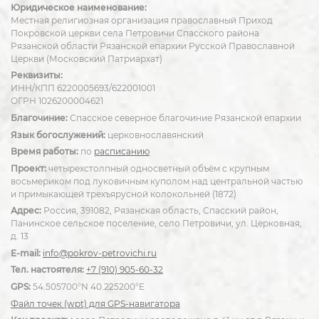
Юридическое наименование:
Местная религиозная организация православный Приход
Покровской церкви села Петровичи Спасского района
Рязанской области Рязанской епархии Русской Православной
Церкви (Московский Патриархат)
Реквизиты:
ИНН/КПП 6220005693/622001001
ОГРН 1026200004621
Благочиние:
Спасское северное благочиние Рязанской епархии
Язык богослужений:
церковнославянский
Время работы:
по
расписанию
Проект:
четырехстолпный односветный объём с крупным
восьмериком под луковичным куполом над центральной частью
и примыкающей трехъярусной колокольней (1872)
Адрес:
Россия, 391082, Рязанская область, Спасский район,
Панинское сельское поселение, село Петровичи, ул. Церковная,
д. 13
E-mail:
info@pokrov-petrovichi.ru
Тел. настоятеля:
+7 (910) 905-60-32
GPS:
54.505700°N 40.225200°E
Файл точек (wpt) для GPS-навигатора