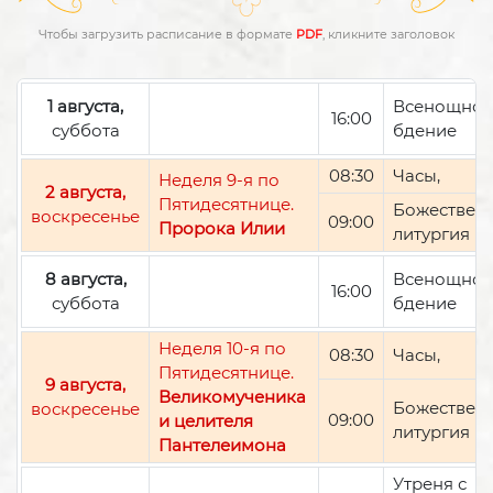
Чтобы загрузить расписание в формате
PDF
, кликните заголовок
1 августа,
Всенощно
16:00
суббота
бдение
08:30
Часы,
Неделя 9-я по
2 августа,
Пятидесятнице.
Божествен
воскресенье
09:00
Пророка Илии
литургия
8 августа,
Всенощно
16:00
суббота
бдение
Неделя 10-я по
08:30
Часы,
Пятидесятнице.
9 августа,
Великомученика
Божествен
воскресенье
09:00
и целителя
литургия
Пантелеимона
Утреня с