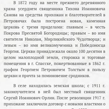
В 1872 году на месте прежнего деревянного
храма усердием священника Тихона Иоанновича
Санова на средства прихожан и благотворителей в
Петровичах была построена новая, каменная
церковь с тремя приделами: главным – в честь
Покрова Пресвятой Богородицы; правым – во имя
святителя Николая, Мирликийского Чудотворца; и
левым – во имя великомученика и Победоносца
Георгия. Церкви принадлежали около 100 десятин в
целом малоплодной земли, сторожка и торговые
помещения в г. Спасске, пожертвованные в 1862 г.
графом Георгием Петровичем Толстым в пользу
церкви и причта за поминовение сродников.
В селе находилась земская школа; с 1911 г.
законоучителем в ней был местный священник
Сергий Иоаннович Орлин. После революции 1917 г.
прихожане заключили договор с новыми властями о