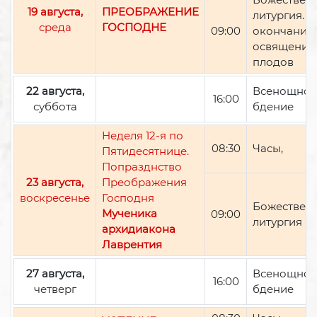
19 августа,
ПРЕОБРАЖЕНИЕ
литургия. П
среда
ГОСПОДНЕ
09:00
окончании 
освящение
плодов
22 августа,
Всенощно
16:00
суббота
бдение
Неделя 12-я по
08:30
Часы,
Пятидесятнице.
Попразднство
23 августа,
Преображения
воскресенье
Господня
Божествен
Мученика
09:00
литургия
архидиакона
Лаврентия
27 августа,
Всенощно
16:00
четверг
бдение