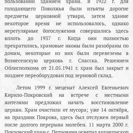
пользовании зданием храма. В 1922 г. для
голодающего Поволжья были изъяты дорогие
предметы церковной утвари, затем здание
некоторое время не использовалось, однако
нерегулярные богослужения совершались здесь
вплоть до 1937 г. Когда они полностью
прекратились, храмовые иконы были разобраны по
домам, некоторые из них были перевезены в
Вознесенскую церковь г. Спасска. Решением
Облисполкома от 21.05.1941 г. храм был закрыт и
позднее переоборудован под зерновой склад.
Летом 1999 г. меценат Алексей Евгеньевич
Кирило-Покровский на встрече с местными
жителями предложил начать восстановление
церкви. Храм очистили от мусора; уже 14 октября,
на праздник Покрова, здесь был отслужен первый
после долгого перерыва молебен. 11 марта 2000 г.
Покровский храм с. Петровичи освятил архиепископ