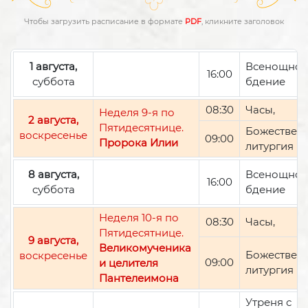
Чтобы загрузить расписание в формате
PDF
, кликните заголовок
1 августа,
Всенощно
16:00
суббота
бдение
08:30
Часы,
Неделя 9-я по
2 августа,
Пятидесятнице.
Божествен
воскресенье
09:00
Пророка Илии
литургия
8 августа,
Всенощно
16:00
суббота
бдение
Неделя 10-я по
08:30
Часы,
Пятидесятнице.
9 августа,
Великомученика
Божествен
воскресенье
09:00
и целителя
литургия
Пантелеимона
Утреня с