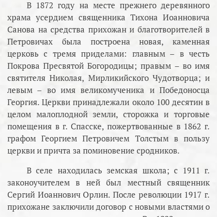
В 1872 году на месте прежнего деревянного
храма усердием священника Тихона Иоанновича
Санова на средства прихожан и благотворителей в
Петровичах была построена новая, каменная
церковь с тремя приделами: главным – в честь
Покрова Пресвятой Богородицы; правым – во имя
святителя Николая, Мирликийского Чудотворца; и
левым – во имя великомученика и Победоносца
Георгия. Церкви принадлежали около 100 десятин в
целом малоплодной земли, сторожка и торговые
помещения в г. Спасске, пожертвованные в 1862 г.
графом Георгием Петровичем Толстым в пользу
церкви и причта за поминовение сродников.
В селе находилась земская школа; с 1911 г.
законоучителем в ней был местный священник
Сергий Иоаннович Орлин. После революции 1917 г.
прихожане заключили договор с новыми властями о