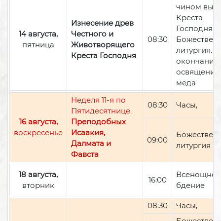
чином вын
Креста
Изнесение древ
Господня,
14 августа,
Честного и
08:30
Божествен
пятница
Животворящего
литургия. П
Креста Господня
окончании 
освящение
меда
Неделя 11-я по
08:30
Часы,
Пятидесятнице.
16 августа,
Преподобных
воскресенье
Исаакия,
Божествен
09:00
Далмата и
литургия
Фавста
18 августа,
Всенощно
16:00
вторник
бдение
08:30
Часы,
Божествен