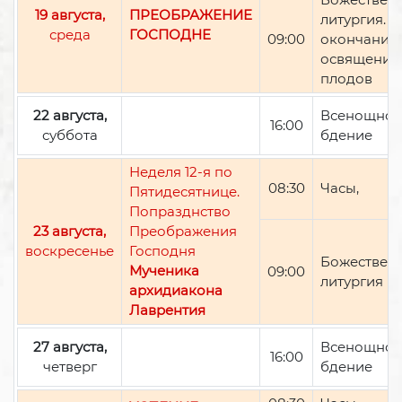
19 августа,
ПРЕОБРАЖЕНИЕ
литургия. П
среда
ГОСПОДНЕ
09:00
окончании 
освящение
плодов
22 августа,
Всенощно
16:00
суббота
бдение
Неделя 12-я по
08:30
Часы,
Пятидесятнице.
Попразднство
23 августа,
Преображения
воскресенье
Господня
Божествен
Мученика
09:00
литургия
архидиакона
Лаврентия
27 августа,
Всенощно
16:00
четверг
бдение