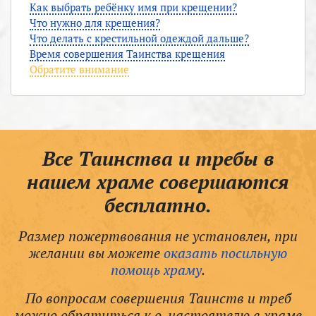
Как выбрать ребёнку имя при крещении?
Что нужно для крещения?
Что делать с крестильной одеждой дальше?
Время совершения Таинства крещения
Обратите внимание
Все Таинства и требы в
нашем храме совершаются
бесплатно.
Размер пожертвования не установлен, при
желании вы можете
оказать посильную
помощь храму
.
По вопросам совершения Таинств и треб
можно обратиться к о. настоятелю в храме