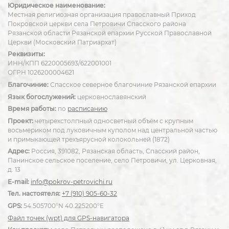
Юридическое наименование:
Местная религиозная организация православный Приход
Покровской церкви села Петровичи Спасского района
Рязанской области Рязанской епархии Русской Православной
Церкви (Московский Патриархат)
Реквизиты:
ИНН/КПП 6220005693/622001001
ОГРН 1026200004621
Благочиние:
Спасское северное благочиние Рязанской епархии
Язык богослужений:
церковнославянский
Время работы:
по
расписанию
Проект:
четырехстолпный односветный объём с крупным
восьмериком под луковичным куполом над центральной частью
и примыкающей трехъярусной колокольней (1872)
Адрес:
Россия, 391082, Рязанская область, Спасский район,
Панинское сельское поселение, село Петровичи, ул. Церковная,
д. 13
E-mail:
info@pokrov-petrovichi.ru
Тел. настоятеля:
+7 (910) 905-60-32
GPS:
54.505700°N 40.225200°E
Файл точек (wpt) для GPS-навигатора