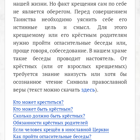
нашей жизни. Но факт крещения сам по себе
не является оберегом. Перед совершением
Таинства необходимо уяснить себе его
истинные цель и смысл. Для этого
крещаемому или его крёстным родителям
нужно пройти огласительные беседы или,
проще говоря, собеседование. В нашем храме
такие беседы проводит настоятель. От
крёстных (или от взрослых крещаемых)
требуется знание наизусть или хотя бы
осознанное чтение Символа православной
веры (текст можно скачать
здесь
).
Кто может креститься?
Кто может быть крёстным?
Сколько должно быть крёстных?
Обязанности крёстных родителей
Если человек крещён в инославной Церкви
Как пройти огласительные беседы?