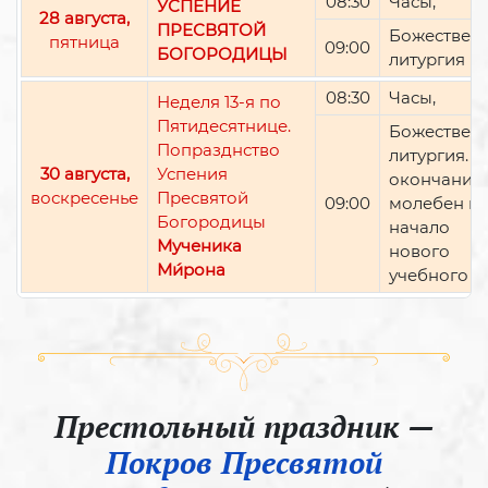
08:30
Часы,
УСПЕНИЕ
28 августа,
ПРЕСВЯТОЙ
Божествен
пятница
09:00
БОГОРОДИЦЫ
литургия
08:30
Часы,
Неделя 13-я по
Пятидесятнице.
Божествен
Попразднство
литургия. П
30 августа,
Успения
окончании 
воскресенье
Пресвятой
09:00
молебен н
Богородицы
начало
Мученика
нового
Ми́рона
учебного г
Престольный праздник —
Покров Пресвятой