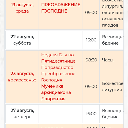
19 августа,
ПРЕОБРАЖЕНИЕ
литургия. П
среда
ГОСПОДНЕ
09:00
окончании 
освящение
плодов
22 августа,
Всенощно
16:00
суббота
бдение
Неделя 12-я по
08:30
Часы,
Пятидесятнице.
Попразднство
23 августа,
Преображения
воскресенье
Господня
Божествен
Мученика
09:00
литургия
архидиакона
Лаврентия
27 августа,
Всенощно
16:00
четверг
бдение