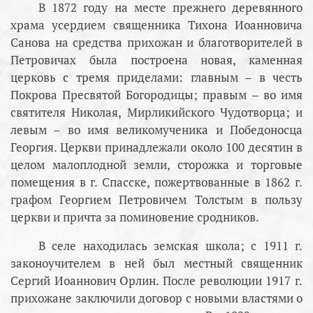
В 1872 году на месте прежнего деревянного
храма усердием священника Тихона Иоанновича
Санова на средства прихожан и благотворителей в
Петровичах была построена новая, каменная
церковь с тремя приделами: главным – в честь
Покрова Пресвятой Богородицы; правым – во имя
святителя Николая, Мирликийского Чудотворца; и
левым – во имя великомученика и Победоносца
Георгия. Церкви принадлежали около 100 десятин в
целом малоплодной земли, сторожка и торговые
помещения в г. Спасске, пожертвованные в 1862 г.
графом Георгием Петровичем Толстым в пользу
церкви и причта за поминовение сродников.
В селе находилась земская школа; с 1911 г.
законоучителем в ней был местный священник
Сергий Иоаннович Орлин. После революции 1917 г.
прихожане заключили договор с новыми властями о