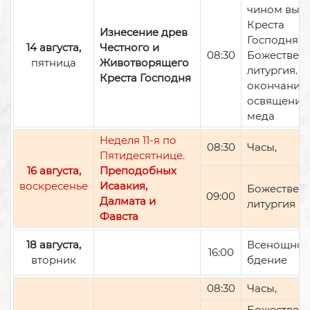
чином вын
Креста
Изнесение древ
Господня,
14 августа,
Честного и
08:30
Божествен
пятница
Животворящего
литургия. П
Креста Господня
окончании 
освящение
меда
Неделя 11-я по
08:30
Часы,
Пятидесятнице.
16 августа,
Преподобных
воскресенье
Исаакия,
Божествен
09:00
Далмата и
литургия
Фавста
18 августа,
Всенощно
16:00
вторник
бдение
08:30
Часы,
Божествен