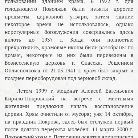
пользовании зданием храма. В 1922 г. для
голодающего Поволжья были изъяты дорогие
предметы церковной утвари, затем здание
некоторое время не использовалось, однако
нерегулярные богослужения совершались здесь
вплоть до 1937 г. Когда они полностью
прекратились, храмовые иконы были разобраны по
домам, некоторые из них были перевезены в
Вознесенскую церковь г. Спасска. Решением
Облисполкома от 21.05.1941 г. храм был закрыт и
позднее переоборудован под зерновой склад.
Летом 1999 г. меценат Алексей Евгеньевич
Кирило-Покровский на встрече с местными
жителями предложил начать восстановление
церкви. Храм очистили от мусора; уже 14 октября,
на праздник Покрова, здесь был отслужен первый
после долгого перерыва молебен. 11 марта 2000 г.
Покровский храм с. Петровичи освятил архиепископ