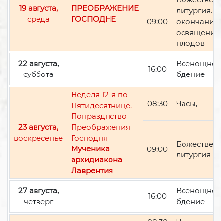
19 августа,
ПРЕОБРАЖЕНИЕ
литургия. П
среда
ГОСПОДНЕ
09:00
окончании 
освящение
плодов
22 августа,
Всенощно
16:00
суббота
бдение
Неделя 12-я по
08:30
Часы,
Пятидесятнице.
Попразднство
23 августа,
Преображения
воскресенье
Господня
Божествен
Мученика
09:00
литургия
архидиакона
Лаврентия
27 августа,
Всенощно
16:00
четверг
бдение