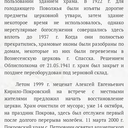
пользовании зданием храма. В 1922 г. для
голодающего Поволжья были изъяты дорогие
предметы церковной утвари, затем здание
некоторое время не использовалось, однако
нерегулярные богослужения совершались здесь
вплоть до 1937 г. Когда они полностью
прекратились, храмовые иконы были разобраны по
домам, некоторые из них были перевезены в
Вознесенскую церковь г. Спасска. Решением
Облисполкома от 21.05.1941 г. храм был закрыт и
позднее переоборудован под зерновой склад.
Летом 1999 г. меценат Алексей Евгеньевич
Кирило-Покровский на встрече с местными
жителями предложил начать восстановление
церкви. Храм очистили от мусора; уже 14 октября,
на праздник Покрова, здесь был отслужен первый
после долгого перерыва молебен. 11 марта 2000 г.
Покровский храм с. Петровичи освятил архиепископ