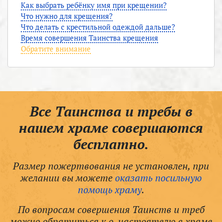
Как выбрать ребёнку имя при крещении?
Что нужно для крещения?
Что делать с крестильной одеждой дальше?
Время совершения Таинства крещения
Обратите внимание
Все Таинства и требы в
нашем храме совершаются
бесплатно.
Размер пожертвования не установлен, при
желании вы можете
оказать посильную
помощь храму
.
По вопросам совершения Таинств и треб
можно обратиться к о. настоятелю в храме