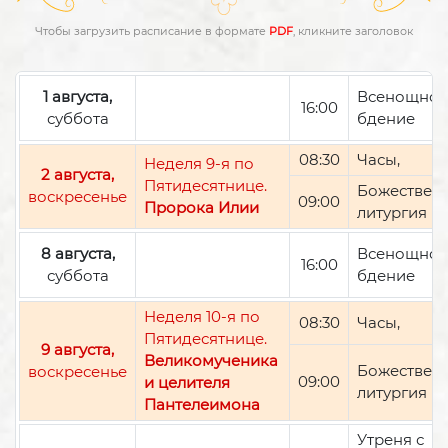
Чтобы загрузить расписание в формате
PDF
, кликните заголовок
1 августа,
Всенощно
16:00
суббота
бдение
08:30
Часы,
Неделя 9-я по
2 августа,
Пятидесятнице.
Божествен
воскресенье
09:00
Пророка Илии
литургия
8 августа,
Всенощно
16:00
суббота
бдение
Неделя 10-я по
08:30
Часы,
Пятидесятнице.
9 августа,
Великомученика
Божествен
воскресенье
09:00
и целителя
литургия
Пантелеимона
Утреня с