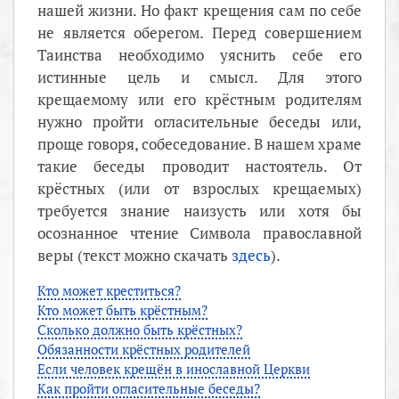
нашей жизни. Но факт крещения сам по себе
не является оберегом. Перед совершением
Таинства необходимо уяснить себе его
истинные цель и смысл. Для этого
крещаемому или его крёстным родителям
нужно пройти огласительные беседы или,
проще говоря, собеседование. В нашем храме
такие беседы проводит настоятель. От
крёстных (или от взрослых крещаемых)
требуется знание наизусть или хотя бы
осознанное чтение Символа православной
веры (текст можно скачать
здесь
).
Кто может креститься?
Кто может быть крёстным?
Сколько должно быть крёстных?
Обязанности крёстных родителей
Если человек крещён в инославной Церкви
Как пройти огласительные беседы?