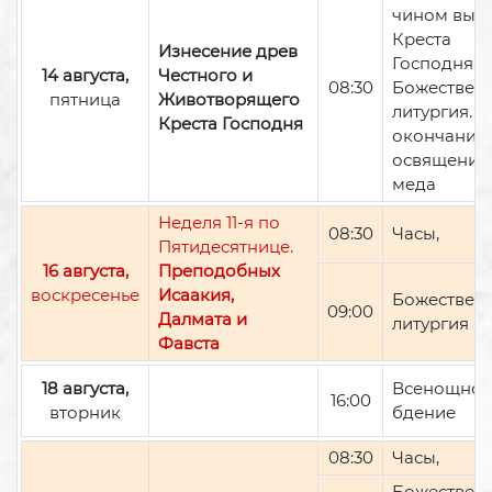
чином вын
Креста
Изнесение древ
Господня,
14 августа,
Честного и
08:30
Божествен
пятница
Животворящего
литургия. П
Креста Господня
окончании 
освящение
меда
Неделя 11-я по
08:30
Часы,
Пятидесятнице.
16 августа,
Преподобных
воскресенье
Исаакия,
Божествен
09:00
Далмата и
литургия
Фавста
18 августа,
Всенощно
16:00
вторник
бдение
08:30
Часы,
Божествен