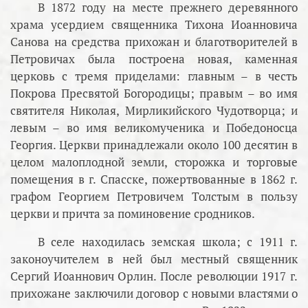
В 1872 году на месте прежнего деревянного
храма усердием священника Тихона Иоанновича
Санова на средства прихожан и благотворителей в
Петровичах была построена новая, каменная
церковь с тремя приделами: главным – в честь
Покрова Пресвятой Богородицы; правым – во имя
святителя Николая, Мирликийского Чудотворца; и
левым – во имя великомученика и Победоносца
Георгия. Церкви принадлежали около 100 десятин в
целом малоплодной земли, сторожка и торговые
помещения в г. Спасске, пожертвованные в 1862 г.
графом Георгием Петровичем Толстым в пользу
церкви и причта за поминовение сродников.
В селе находилась земская школа; с 1911 г.
законоучителем в ней был местный священник
Сергий Иоаннович Орлин. После революции 1917 г.
прихожане заключили договор с новыми властями о