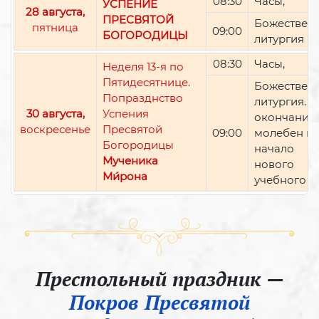
08:30
Часы,
УСПЕНИЕ
28 августа,
ПРЕСВЯТОЙ
Божествен
пятница
09:00
БОГОРОДИЦЫ
литургия
08:30
Часы,
Неделя 13-я по
Пятидесятнице.
Божествен
Попразднство
литургия. П
30 августа,
Успения
окончании 
воскресенье
Пресвятой
09:00
молебен н
Богородицы
начало
Мученика
нового
Ми́рона
учебного г
Престольный праздник —
Покров Пресвятой