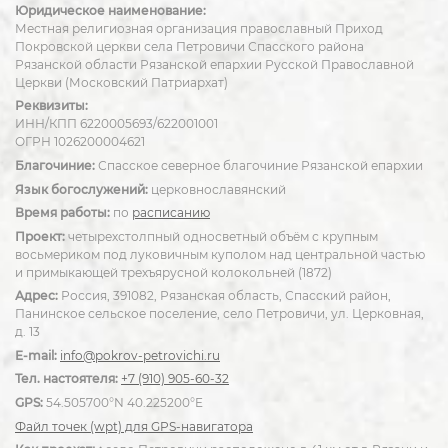
Юридическое наименование:
Местная религиозная организация православный Приход
Покровской церкви села Петровичи Спасского района
Рязанской области Рязанской епархии Русской Православной
Церкви (Московский Патриархат)
Реквизиты:
ИНН/КПП 6220005693/622001001
ОГРН 1026200004621
Благочиние:
Спасское северное благочиние Рязанской епархии
Язык богослужений:
церковнославянский
Время работы:
по
расписанию
Проект:
четырехстолпный односветный объём с крупным
восьмериком под луковичным куполом над центральной частью
и примыкающей трехъярусной колокольней (1872)
Адрес:
Россия, 391082, Рязанская область, Спасский район,
Панинское сельское поселение, село Петровичи, ул. Церковная,
д. 13
E-mail:
info@pokrov-petrovichi.ru
Тел. настоятеля:
+7 (910) 905-60-32
GPS:
54.505700°N 40.225200°E
Файл точек (wpt) для GPS-навигатора