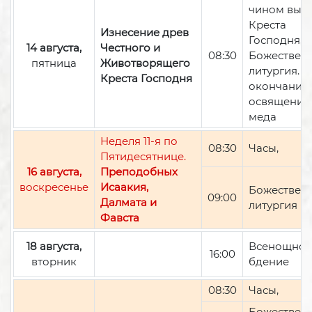
чином вын
Креста
Изнесение древ
Господня,
14 августа,
Честного и
08:30
Божествен
пятница
Животворящего
литургия. П
Креста Господня
окончании 
освящение
меда
Неделя 11-я по
08:30
Часы,
Пятидесятнице.
16 августа,
Преподобных
воскресенье
Исаакия,
Божествен
09:00
Далмата и
литургия
Фавста
18 августа,
Всенощно
16:00
вторник
бдение
08:30
Часы,
Божествен