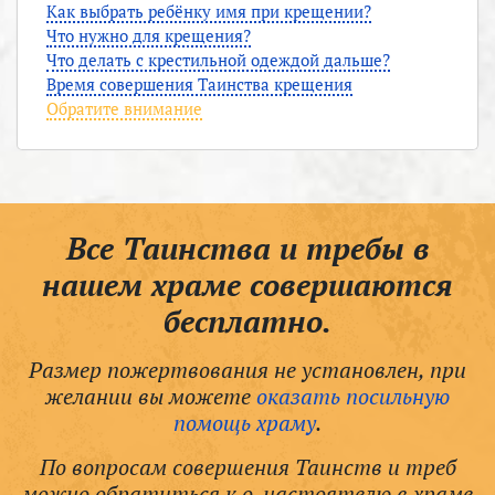
Как выбрать ребёнку имя при крещении?
Что нужно для крещения?
Что делать с крестильной одеждой дальше?
Время совершения Таинства крещения
Обратите внимание
Все Таинства и требы в
нашем храме совершаются
бесплатно.
Размер пожертвования не установлен, при
желании вы можете
оказать посильную
помощь храму
.
По вопросам совершения Таинств и треб
можно обратиться к о. настоятелю в храме