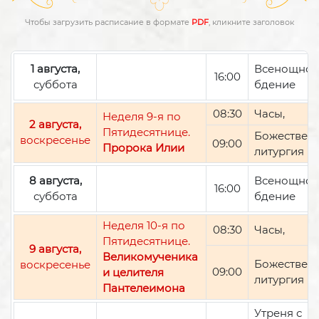
Чтобы загрузить расписание в формате
PDF
, кликните заголовок
1 августа,
Всенощно
16:00
суббота
бдение
08:30
Часы,
Неделя 9-я по
2 августа,
Пятидесятнице.
Божествен
воскресенье
09:00
Пророка Илии
литургия
8 августа,
Всенощно
16:00
суббота
бдение
Неделя 10-я по
08:30
Часы,
Пятидесятнице.
9 августа,
Великомученика
Божествен
воскресенье
09:00
и целителя
литургия
Пантелеимона
Утреня с