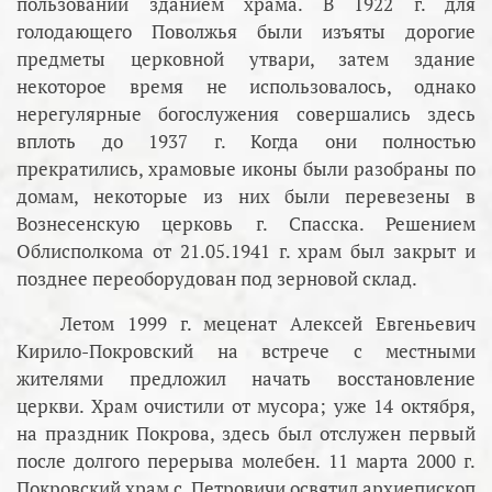
пользовании зданием храма. В 1922 г. для
голодающего Поволжья были изъяты дорогие
предметы церковной утвари, затем здание
некоторое время не использовалось, однако
нерегулярные богослужения совершались здесь
вплоть до 1937 г. Когда они полностью
прекратились, храмовые иконы были разобраны по
домам, некоторые из них были перевезены в
Вознесенскую церковь г. Спасска. Решением
Облисполкома от 21.05.1941 г. храм был закрыт и
позднее переоборудован под зерновой склад.
Летом 1999 г. меценат Алексей Евгеньевич
Кирило-Покровский на встрече с местными
жителями предложил начать восстановление
церкви. Храм очистили от мусора; уже 14 октября,
на праздник Покрова, здесь был отслужен первый
после долгого перерыва молебен. 11 марта 2000 г.
Покровский храм с. Петровичи освятил архиепископ