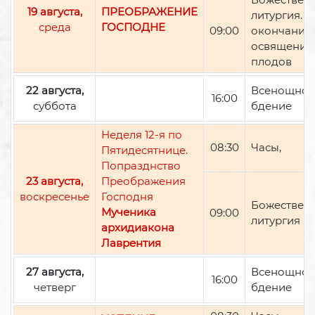
19 августа,
ПРЕОБРАЖЕНИЕ
литургия. П
среда
ГОСПОДНЕ
09:00
окончании 
освящение
плодов
22 августа,
Всенощно
16:00
суббота
бдение
Неделя 12-я по
08:30
Часы,
Пятидесятнице.
Попразднство
23 августа,
Преображения
воскресенье
Господня
Божествен
Мученика
09:00
литургия
архидиакона
Лаврентия
27 августа,
Всенощно
16:00
четверг
бдение