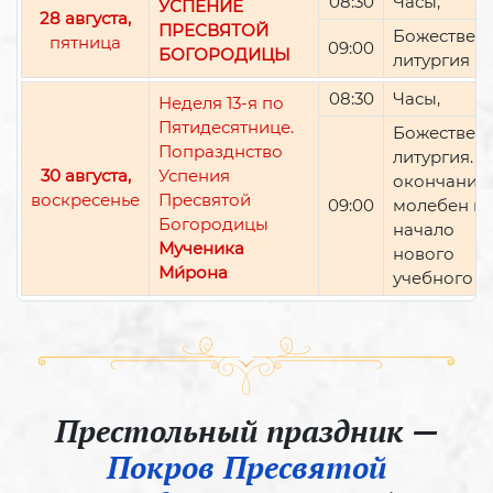
08:30
Часы,
УСПЕНИЕ
28 августа,
ПРЕСВЯТОЙ
Божествен
пятница
09:00
БОГОРОДИЦЫ
литургия
08:30
Часы,
Неделя 13-я по
Пятидесятнице.
Божествен
Попразднство
литургия. П
30 августа,
Успения
окончании 
воскресенье
Пресвятой
09:00
молебен н
Богородицы
начало
Мученика
нового
Ми́рона
учебного г
Престольный праздник —
Покров Пресвятой