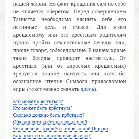
нашей жизни. Но факт крещения сам по себе
не является оберегом. Перед совершением
Таинства необходимо уяснить себе его
истинные цель и смысл. Для этого
крещаемому или его крёстным родителям
нужно пройти огласительные беседы или,
проще говоря, собеседование. В нашем храме
такие беседы проводит настоятель. От
крёстных (или от взрослых крещаемых)
требуется знание наизусть или хотя бы
осознанное чтение Символа православной
веры (текст можно скачать
здесь
).
Кто может креститься?
Кто может быть крёстным?
Сколько должно быть крёстных?
Обязанности крёстных родителей
Если человек крещён в инославной Церкви
Как пройти огласительные беседы?