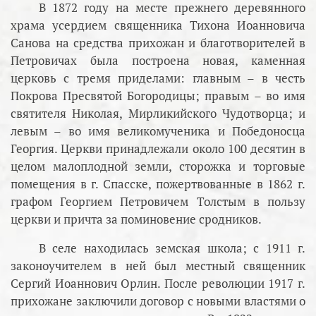
В 1872 году на месте прежнего деревянного
храма усердием священника Тихона Иоанновича
Санова на средства прихожан и благотворителей в
Петровичах была построена новая, каменная
церковь с тремя приделами: главным – в честь
Покрова Пресвятой Богородицы; правым – во имя
святителя Николая, Мирликийского Чудотворца; и
левым – во имя великомученика и Победоносца
Георгия. Церкви принадлежали около 100 десятин в
целом малоплодной земли, сторожка и торговые
помещения в г. Спасске, пожертвованные в 1862 г.
графом Георгием Петровичем Толстым в пользу
церкви и причта за поминовение сродников.
В селе находилась земская школа; с 1911 г.
законоучителем в ней был местный священник
Сергий Иоаннович Орлин. После революции 1917 г.
прихожане заключили договор с новыми властями о