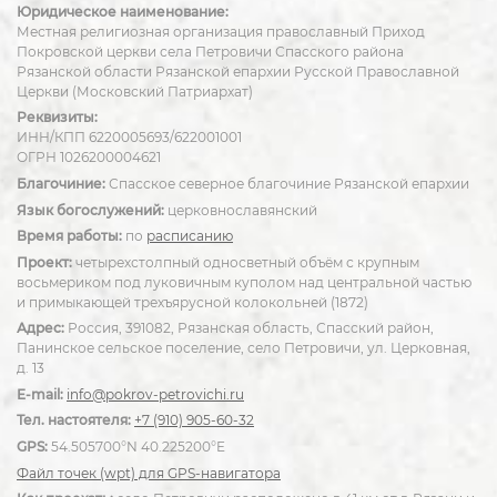
Юридическое наименование:
Местная религиозная организация православный Приход
Покровской церкви села Петровичи Спасского района
Рязанской области Рязанской епархии Русской Православной
Церкви (Московский Патриархат)
Реквизиты:
ИНН/КПП 6220005693/622001001
ОГРН 1026200004621
Благочиние:
Спасское северное благочиние Рязанской епархии
Язык богослужений:
церковнославянский
Время работы:
по
расписанию
Проект:
четырехстолпный односветный объём с крупным
восьмериком под луковичным куполом над центральной частью
и примыкающей трехъярусной колокольней (1872)
Адрес:
Россия, 391082, Рязанская область, Спасский район,
Панинское сельское поселение, село Петровичи, ул. Церковная,
д. 13
E-mail:
info@pokrov-petrovichi.ru
Тел. настоятеля:
+7 (910) 905-60-32
GPS:
54.505700°N 40.225200°E
Файл точек (wpt) для GPS-навигатора