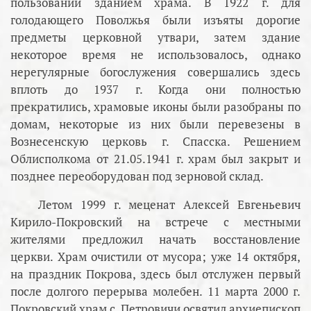
пользовании зданием храма. В 1922 г. для
голодающего Поволжья были изъяты дорогие
предметы церковной утвари, затем здание
некоторое время не использовалось, однако
нерегулярные богослужения совершались здесь
вплоть до 1937 г. Когда они полностью
прекратились, храмовые иконы были разобраны по
домам, некоторые из них были перевезены в
Вознесенскую церковь г. Спасска. Решением
Облисполкома от 21.05.1941 г. храм был закрыт и
позднее переоборудован под зерновой склад.
Летом 1999 г. меценат Алексей Евгеньевич
Кирило-Покровский на встрече с местными
жителями предложил начать восстановление
церкви. Храм очистили от мусора; уже 14 октября,
на праздник Покрова, здесь был отслужен первый
после долгого перерыва молебен. 11 марта 2000 г.
Покровский храм с. Петровичи освятил архиепископ