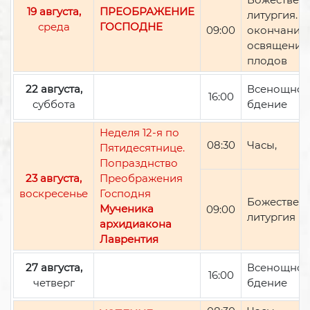
19 августа,
ПРЕОБРАЖЕНИЕ
литургия. П
среда
ГОСПОДНЕ
09:00
окончании 
освящение
плодов
22 августа,
Всенощно
16:00
суббота
бдение
Неделя 12-я по
08:30
Часы,
Пятидесятнице.
Попразднство
23 августа,
Преображения
воскресенье
Господня
Божествен
Мученика
09:00
литургия
архидиакона
Лаврентия
27 августа,
Всенощно
16:00
четверг
бдение