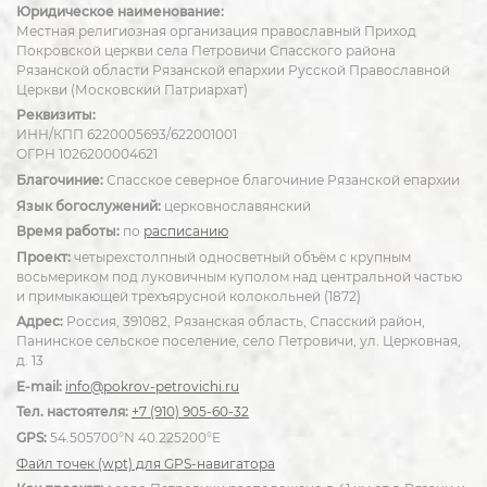
Юридическое наименование:
Местная религиозная организация православный Приход
Покровской церкви села Петровичи Спасского района
Рязанской области Рязанской епархии Русской Православной
Церкви (Московский Патриархат)
Реквизиты:
ИНН/КПП 6220005693/622001001
ОГРН 1026200004621
Благочиние:
Спасское северное благочиние Рязанской епархии
Язык богослужений:
церковнославянский
Время работы:
по
расписанию
Проект:
четырехстолпный односветный объём с крупным
восьмериком под луковичным куполом над центральной частью
и примыкающей трехъярусной колокольней (1872)
Адрес:
Россия, 391082, Рязанская область, Спасский район,
Панинское сельское поселение, село Петровичи, ул. Церковная,
д. 13
E-mail:
info@pokrov-petrovichi.ru
Тел. настоятеля:
+7 (910) 905-60-32
GPS:
54.505700°N 40.225200°E
Файл точек (wpt) для GPS-навигатора