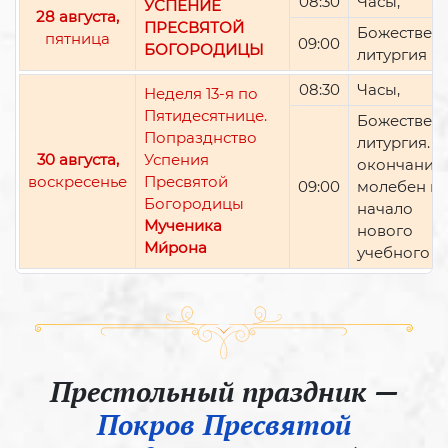
08:30
Часы,
УСПЕНИЕ
28 августа,
ПРЕСВЯТОЙ
Божествен
пятница
09:00
БОГОРОДИЦЫ
литургия
08:30
Часы,
Неделя 13-я по
Пятидесятнице.
Божествен
Попразднство
литургия. П
30 августа,
Успения
окончании 
воскресенье
Пресвятой
09:00
молебен н
Богородицы
начало
Мученика
нового
Ми́рона
учебного г
Престольный праздник —
Покров Пресвятой