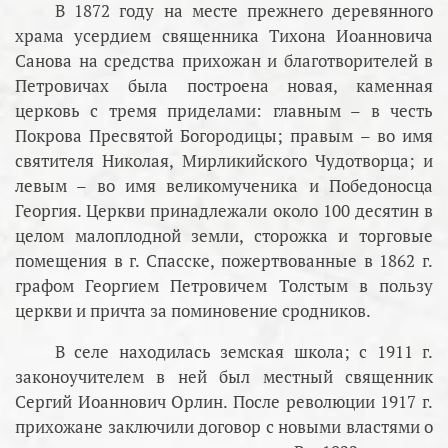
В 1872 году на месте прежнего деревянного
храма усердием священника Тихона Иоанновича
Санова на средства прихожан и благотворителей в
Петровичах была построена новая, каменная
церковь с тремя приделами: главным – в честь
Покрова Пресвятой Богородицы; правым – во имя
святителя Николая, Мирликийского Чудотворца; и
левым – во имя великомученика и Победоносца
Георгия. Церкви принадлежали около 100 десятин в
целом малоплодной земли, сторожка и торговые
помещения в г. Спасске, пожертвованные в 1862 г.
графом Георгием Петровичем Толстым в пользу
церкви и причта за поминовение сродников.
В селе находилась земская школа; с 1911 г.
законоучителем в ней был местный священник
Сергий Иоаннович Орлин. После революции 1917 г.
прихожане заключили договор с новыми властями о