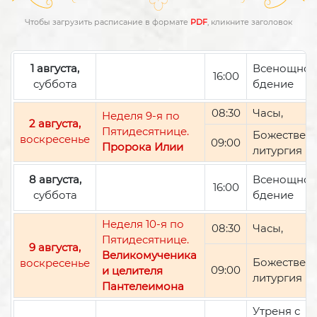
Чтобы загрузить расписание в формате
PDF
, кликните заголовок
1 августа,
Всенощно
16:00
суббота
бдение
08:30
Часы,
Неделя 9-я по
2 августа,
Пятидесятнице.
Божествен
воскресенье
09:00
Пророка Илии
литургия
8 августа,
Всенощно
16:00
суббота
бдение
Неделя 10-я по
08:30
Часы,
Пятидесятнице.
9 августа,
Великомученика
Божествен
воскресенье
09:00
и целителя
литургия
Пантелеимона
Утреня с