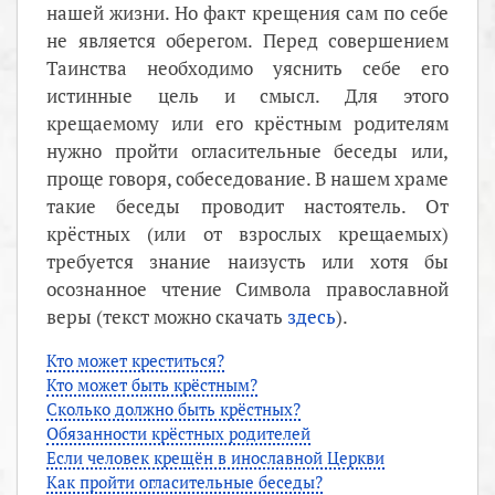
нашей жизни. Но факт крещения сам по себе
не является оберегом. Перед совершением
Таинства необходимо уяснить себе его
истинные цель и смысл. Для этого
крещаемому или его крёстным родителям
нужно пройти огласительные беседы или,
проще говоря, собеседование. В нашем храме
такие беседы проводит настоятель. От
крёстных (или от взрослых крещаемых)
требуется знание наизусть или хотя бы
осознанное чтение Символа православной
веры (текст можно скачать
здесь
).
Кто может креститься?
Кто может быть крёстным?
Сколько должно быть крёстных?
Обязанности крёстных родителей
Если человек крещён в инославной Церкви
Как пройти огласительные беседы?