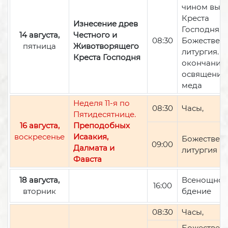
чином вын
Креста
Изнесение древ
Господня,
14 августа,
Честного и
08:30
Божествен
пятница
Животворящего
литургия. П
Креста Господня
окончании 
освящение
меда
Неделя 11-я по
08:30
Часы,
Пятидесятнице.
16 августа,
Преподобных
воскресенье
Исаакия,
Божествен
09:00
Далмата и
литургия
Фавста
18 августа,
Всенощно
16:00
вторник
бдение
08:30
Часы,
Божествен