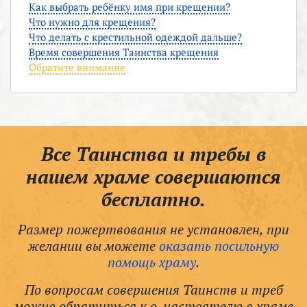
Как выбрать ребёнку имя при крещении?
Что нужно для крещения?
Что делать с крестильной одеждой дальше?
Время совершения Таинства крещения
Обратите внимание
Все Таинства и требы в
нашем храме совершаются
бесплатно.
Размер пожертвования не установлен, при
желании вы можете
оказать посильную
помощь храму
.
По вопросам совершения Таинств и треб
можно обратиться к о. настоятелю в храме