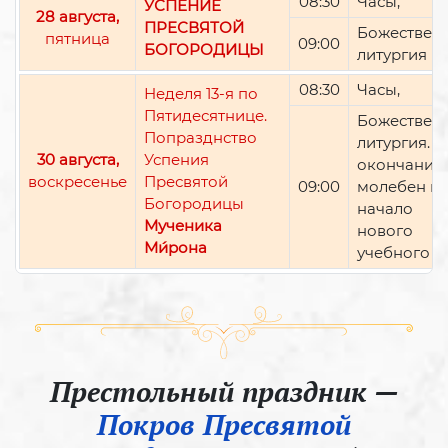
08:30
Часы,
УСПЕНИЕ
28 августа,
ПРЕСВЯТОЙ
Божествен
пятница
09:00
БОГОРОДИЦЫ
литургия
08:30
Часы,
Неделя 13-я по
Пятидесятнице.
Божествен
Попразднство
литургия. П
30 августа,
Успения
окончании 
воскресенье
Пресвятой
09:00
молебен н
Богородицы
начало
Мученика
нового
Ми́рона
учебного г
Престольный праздник —
Покров Пресвятой