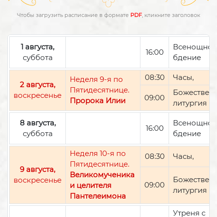
Чтобы загрузить расписание в формате
PDF
, кликните заголовок
1 августа,
Всенощно
16:00
суббота
бдение
08:30
Часы,
Неделя 9-я по
2 августа,
Пятидесятнице.
Божествен
воскресенье
09:00
Пророка Илии
литургия
8 августа,
Всенощно
16:00
суббота
бдение
Неделя 10-я по
08:30
Часы,
Пятидесятнице.
9 августа,
Великомученика
Божествен
воскресенье
09:00
и целителя
литургия
Пантелеимона
Утреня с