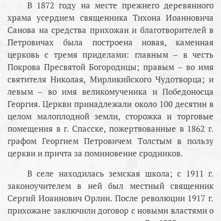
В 1872 году на месте прежнего деревянного
храма усердием священника Тихона Иоанновича
Санова на средства прихожан и благотворителей в
Петровичах была построена новая, каменная
церковь с тремя приделами: главным – в честь
Покрова Пресвятой Богородицы; правым – во имя
святителя Николая, Мирликийского Чудотворца; и
левым – во имя великомученика и Победоносца
Георгия. Церкви принадлежали около 100 десятин в
целом малоплодной земли, сторожка и торговые
помещения в г. Спасске, пожертвованные в 1862 г.
графом Георгием Петровичем Толстым в пользу
церкви и причта за поминовение сродников.
В селе находилась земская школа; с 1911 г.
законоучителем в ней был местный священник
Сергий Иоаннович Орлин. После революции 1917 г.
прихожане заключили договор с новыми властями о