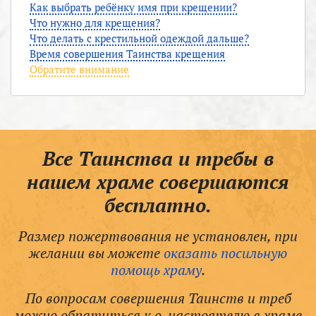
Как выбрать ребёнку имя при крещении?
Что нужно для крещения?
Что делать с крестильной одеждой дальше?
Время совершения Таинства крещения
Обратите внимание
Все Таинства и требы в
нашем храме совершаются
бесплатно.
Размер пожертвования не установлен, при
желании вы можете
оказать посильную
помощь храму
.
По вопросам совершения Таинств и треб
можно обратиться к о. настоятелю в храме