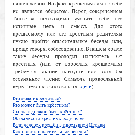
нашей жизни. Но факт крещения сам по себе
не является оберегом. Перед совершением
Таинства необходимо уяснить себе его
истинные цель и смысл. Для этого
крещаемому или его крёстным родителям
нужно пройти огласительные беседы или,
проще говоря, собеседование. В нашем храме
такие беседы проводит настоятель. От
крёстных (или от взрослых крещаемых)
требуется знание наизусть или хотя бы
осознанное чтение Символа православной
веры (текст можно скачать
здесь
).
Кто может креститься?
Кто может быть крёстным?
Сколько должно быть крёстных?
Обязанности крёстных родителей
Если человек крещён в инославной Церкви
Как пройти огласительные беседы?