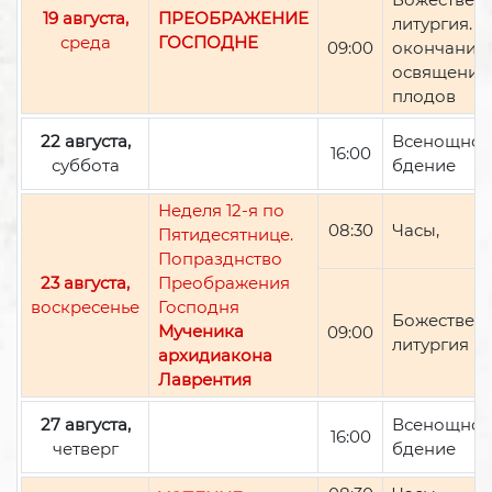
19 августа,
ПРЕОБРАЖЕНИЕ
литургия. П
среда
ГОСПОДНЕ
09:00
окончании 
освящение
плодов
22 августа,
Всенощно
16:00
суббота
бдение
Неделя 12-я по
08:30
Часы,
Пятидесятнице.
Попразднство
23 августа,
Преображения
воскресенье
Господня
Божествен
Мученика
09:00
литургия
архидиакона
Лаврентия
27 августа,
Всенощно
16:00
четверг
бдение