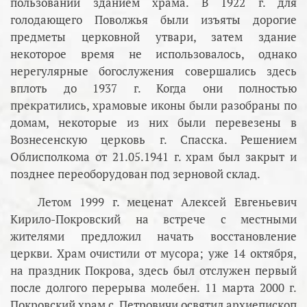
пользовании зданием храма. В 1922 г. для
голодающего Поволжья были изъяты дорогие
предметы церковной утвари, затем здание
некоторое время не использовалось, однако
нерегулярные богослужения совершались здесь
вплоть до 1937 г. Когда они полностью
прекратились, храмовые иконы были разобраны по
домам, некоторые из них были перевезены в
Вознесенскую церковь г. Спасска. Решением
Облисполкома от 21.05.1941 г. храм был закрыт и
позднее переоборудован под зерновой склад.
Летом 1999 г. меценат Алексей Евгеньевич
Кирило-Покровский на встрече с местными
жителями предложил начать восстановление
церкви. Храм очистили от мусора; уже 14 октября,
на праздник Покрова, здесь был отслужен первый
после долгого перерыва молебен. 11 марта 2000 г.
Покровский храм с. Петровичи освятил архиепископ