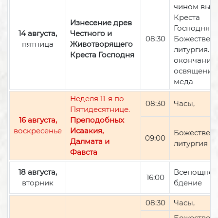
чином вын
Креста
Изнесение древ
Господня,
14 августа,
Честного и
08:30
Божествен
пятница
Животворящего
литургия. П
Креста Господня
окончании 
освящение
меда
Неделя 11-я по
08:30
Часы,
Пятидесятнице.
16 августа,
Преподобных
воскресенье
Исаакия,
Божествен
09:00
Далмата и
литургия
Фавста
18 августа,
Всенощно
16:00
вторник
бдение
08:30
Часы,
Божествен