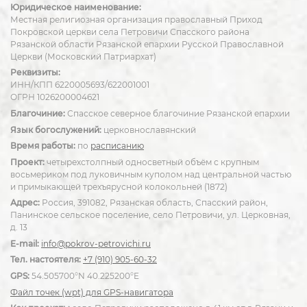
Юридическое наименование:
Местная религиозная организация православный Приход
Покровской церкви села Петровичи Спасского района
Рязанской области Рязанской епархии Русской Православной
Церкви (Московский Патриархат)
Реквизиты:
ИНН/КПП 6220005693/622001001
ОГРН 1026200004621
Благочиние:
Спасское северное благочиние Рязанской епархии
Язык богослужений:
церковнославянский
Время работы:
по
расписанию
Проект:
четырехстолпный односветный объём с крупным
восьмериком под луковичным куполом над центральной частью
и примыкающей трехъярусной колокольней (1872)
Адрес:
Россия, 391082, Рязанская область, Спасский район,
Панинское сельское поселение, село Петровичи, ул. Церковная,
д. 13
E-mail:
info@pokrov-petrovichi.ru
Тел. настоятеля:
+7 (910) 905-60-32
GPS:
54.505700°N 40.225200°E
Файл точек (wpt) для GPS-навигатора