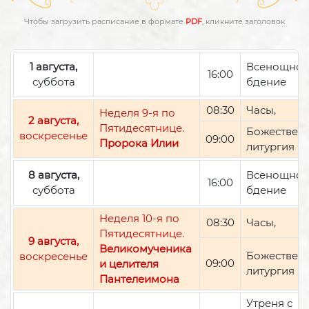
Чтобы загрузить расписание в формате
PDF
, кликните заголовок
1 августа,
Всенощно
16:00
суббота
бдение
08:30
Часы,
Неделя 9-я по
2 августа,
Пятидесятнице.
Божествен
воскресенье
09:00
Пророка Илии
литургия
8 августа,
Всенощно
16:00
суббота
бдение
Неделя 10-я по
08:30
Часы,
Пятидесятнице.
9 августа,
Великомученика
Божествен
воскресенье
09:00
и целителя
литургия
Пантелеимона
Утреня с