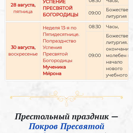
08:30
Часы,
УСПЕНИЕ
28 августа,
ПРЕСВЯТОЙ
Божествен
пятница
09:00
БОГОРОДИЦЫ
литургия
08:30
Часы,
Неделя 13-я по
Пятидесятнице.
Божествен
Попразднство
литургия. П
30 августа,
Успения
окончании 
воскресенье
Пресвятой
09:00
молебен н
Богородицы
начало
Мученика
нового
Ми́рона
учебного г
Престольный праздник —
Покров Пресвятой