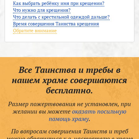
Как выбрать ребёнку имя при крещении?
Что нужно для крещения?
Что делать с крестильной одеждой дальше?
Время совершения Таинства крещения
Обратите внимание
Все Таинства и требы в
нашем храме совершаются
бесплатно.
Размер пожертвования не установлен, при
желании вы можете
оказать посильную
помощь храму
.
По вопросам совершения Таинств и треб
можно обратиться к о. настоятелю в храме