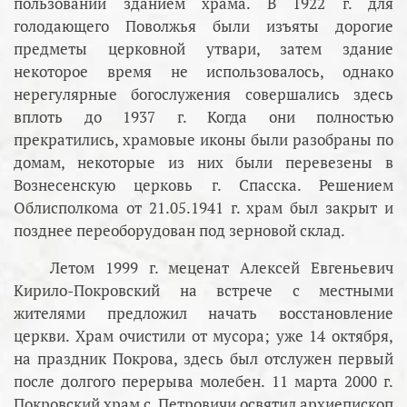
пользовании зданием храма. В 1922 г. для
голодающего Поволжья были изъяты дорогие
предметы церковной утвари, затем здание
некоторое время не использовалось, однако
нерегулярные богослужения совершались здесь
вплоть до 1937 г. Когда они полностью
прекратились, храмовые иконы были разобраны по
домам, некоторые из них были перевезены в
Вознесенскую церковь г. Спасска. Решением
Облисполкома от 21.05.1941 г. храм был закрыт и
позднее переоборудован под зерновой склад.
Летом 1999 г. меценат Алексей Евгеньевич
Кирило-Покровский на встрече с местными
жителями предложил начать восстановление
церкви. Храм очистили от мусора; уже 14 октября,
на праздник Покрова, здесь был отслужен первый
после долгого перерыва молебен. 11 марта 2000 г.
Покровский храм с. Петровичи освятил архиепископ