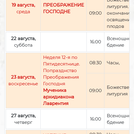
19 августа,
ПРЕОБРАЖЕНИЕ
литургия. П
среда
ГОСПОДНЕ
09:00
окончании 
освящение
плодов
22 августа,
Всенощно
16:00
суббота
бдение
Неделя 12-я по
08:30
Часы,
Пятидесятнице.
Попразднство
23 августа,
Преображения
воскресенье
Господня
Божествен
Мученика
09:00
литургия
архидиакона
Лаврентия
27 августа,
Всенощно
16:00
четверг
бдение