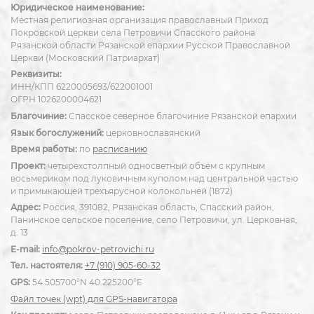
Юридическое наименование:
Местная религиозная организация православный Приход
Покровской церкви села Петровичи Спасского района
Рязанской области Рязанской епархии Русской Православной
Церкви (Московский Патриархат)
Реквизиты:
ИНН/КПП 6220005693/622001001
ОГРН 1026200004621
Благочиние:
Спасское северное благочиние Рязанской епархии
Язык богослужений:
церковнославянский
Время работы:
по
расписанию
Проект:
четырехстолпный односветный объём с крупным
восьмериком под луковичным куполом над центральной частью
и примыкающей трехъярусной колокольней (1872)
Адрес:
Россия, 391082, Рязанская область, Спасский район,
Панинское сельское поселение, село Петровичи, ул. Церковная,
д. 13
E-mail:
info@pokrov-petrovichi.ru
Тел. настоятеля:
+7 (910) 905-60-32
GPS:
54.505700°N 40.225200°E
Файл точек (wpt) для GPS-навигатора