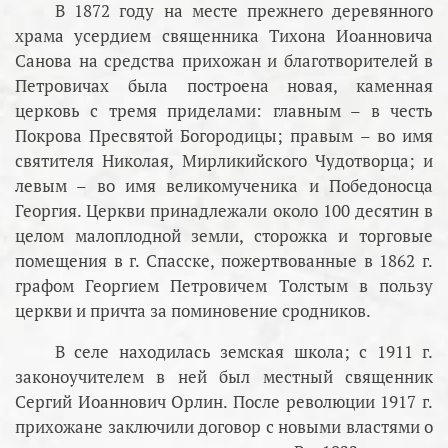
В 1872 году на месте прежнего деревянного
храма усердием священника Тихона Иоанновича
Санова на средства прихожан и благотворителей в
Петровичах была построена новая, каменная
церковь с тремя приделами: главным – в честь
Покрова Пресвятой Богородицы; правым – во имя
святителя Николая, Мирликийского Чудотворца; и
левым – во имя великомученика и Победоносца
Георгия. Церкви принадлежали около 100 десятин в
целом малоплодной земли, сторожка и торговые
помещения в г. Спасске, пожертвованные в 1862 г.
графом Георгием Петровичем Толстым в пользу
церкви и причта за поминовение сродников.
В селе находилась земская школа; с 1911 г.
законоучителем в ней был местный священник
Сергий Иоаннович Орлин. После революции 1917 г.
прихожане заключили договор с новыми властями о