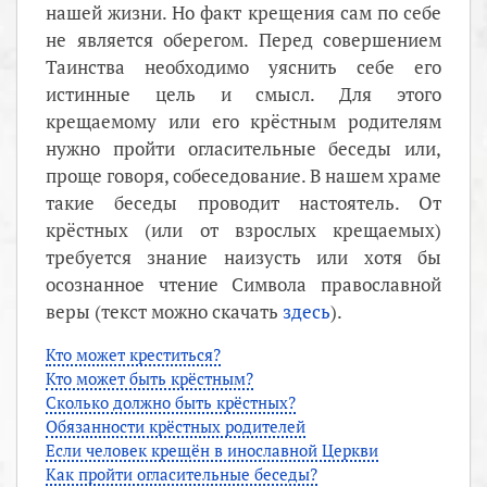
нашей жизни. Но факт крещения сам по себе
не является оберегом. Перед совершением
Таинства необходимо уяснить себе его
истинные цель и смысл. Для этого
крещаемому или его крёстным родителям
нужно пройти огласительные беседы или,
проще говоря, собеседование. В нашем храме
такие беседы проводит настоятель. От
крёстных (или от взрослых крещаемых)
требуется знание наизусть или хотя бы
осознанное чтение Символа православной
веры (текст можно скачать
здесь
).
Кто может креститься?
Кто может быть крёстным?
Сколько должно быть крёстных?
Обязанности крёстных родителей
Если человек крещён в инославной Церкви
Как пройти огласительные беседы?