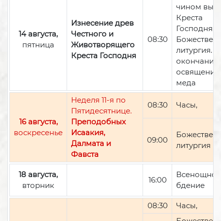
чином вын
Креста
Изнесение древ
Господня,
14 августа,
Честного и
08:30
Божествен
пятница
Животворящего
литургия. П
Креста Господня
окончании 
освящение
меда
Неделя 11-я по
08:30
Часы,
Пятидесятнице.
16 августа,
Преподобных
воскресенье
Исаакия,
Божествен
09:00
Далмата и
литургия
Фавста
18 августа,
Всенощно
16:00
вторник
бдение
08:30
Часы,
Божествен