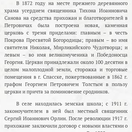
В 1872 году на месте прежнего деревянного
храма усердием священника Тихона Иоанновича
Санова на средства прихожан и благотворителей в
Петровичах была построена новая, каменная
церковь с тремя приделами: главным – в честь
Покрова Пресвятой Богородицы; правым – во имя
святителя Николая, Мирликийского Чудотворца; и
левым – во имя великомученика и Победоносца
Георгия. Церкви принадлежали около 100 десятин в
целом малоплодной земли, сторожка и торговые
помещения в г. Спасске, пожертвованные в 1862 г.
графом Георгием Петровичем Толстым в пользу
церкви и причта за поминовение сродников.
В селе находилась земская школа; с 1911 г.
законоучителем в ней был местный священник
Сергий Иоаннович Орлин. После революции 1917 г.
прихожане заключили договор с новыми властями о