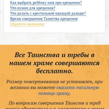
Как выбрать ребёнку имя при крещении?
Что нужно для крещения?
Что делать с крестильной одеждой дальше?
Время совершения Таинства крещения
Обратите внимание
Все Таинства и требы в
нашем храме совершаются
бесплатно.
Размер пожертвования не установлен, при
желании вы можете
оказать посильную
помощь храму
.
По вопросам совершения Таинств и треб
можно обратиться к о. настоятелю в храме