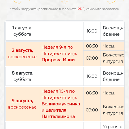
Чтобы загрузить расписание в формате
PDF
, кликните заголовок
1 августа,
Всенощно
16:00
суббота
бдение
08:30
Часы,
Неделя 9-я по
2 августа,
Пятидесятнице.
Божествен
воскресенье
09:00
Пророка Илии
литургия
8 августа,
Всенощно
16:00
суббота
бдение
Неделя 10-я по
08:30
Часы,
Пятидесятнице.
9 августа,
Великомученика
Божествен
воскресенье
09:00
и целителя
литургия
Пантелеимона
Утреня с