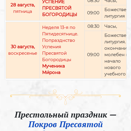
08:30
Часы,
УСПЕНИЕ
28 августа,
ПРЕСВЯТОЙ
Божествен
пятница
09:00
БОГОРОДИЦЫ
литургия
08:30
Часы,
Неделя 13-я по
Пятидесятнице.
Божествен
Попразднство
литургия. П
30 августа,
Успения
окончании 
воскресенье
Пресвятой
09:00
молебен н
Богородицы
начало
Мученика
нового
Ми́рона
учебного г
Престольный праздник —
Покров Пресвятой