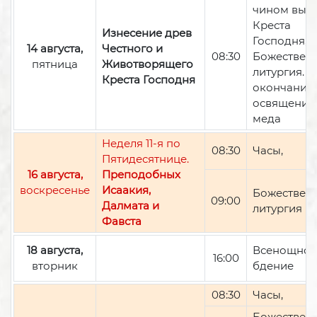
чином вын
Креста
Изнесение древ
Господня,
14 августа,
Честного и
08:30
Божествен
пятница
Животворящего
литургия. П
Креста Господня
окончании 
освящение
меда
Неделя 11-я по
08:30
Часы,
Пятидесятнице.
16 августа,
Преподобных
воскресенье
Исаакия,
Божествен
09:00
Далмата и
литургия
Фавста
18 августа,
Всенощно
16:00
вторник
бдение
08:30
Часы,
Божествен