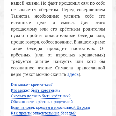
нашей жизни. Но факт крещения сам по себе
не является оберегом. Перед совершением
Таинства необходимо уяснить себе его
истинные цель и смысл. Для этого
крещаемому или его крёстным родителям
нужно пройти огласительные беседы или,
проще говоря, собеседование. В нашем храме
такие беседы проводит настоятель. От
крёстных (или от взрослых крещаемых)
требуется знание наизусть или хотя бы
осознанное чтение Символа православной
веры (текст можно скачать
здесь
).
Кто может креститься?
Кто может быть крёстным?
Сколько должно быть крёстных?
Обязанности крёстных родителей
Если человек крещён в инославной Церкви
Как пройти огласительные беседы?