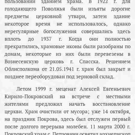
пользовании зданием храма. В 1922 г. для
голодающего Поволжья были изъяты дорогие
предметы церковной утвари, затем здание
некоторое время не использовалось, однако
нерегулярные богослужения совершались здесь
вплоть до 1937 г. Когда они полностью
прекратились, храмовые иконы были разобраны по
домам, некоторые из них были перевезены в
Вознесенскую церковь г. Спасска. Решением
Облисполкома от 21.05.1941 г. храм был закрыт и
позднее переоборудован под зерновой склад.
Летом 1999 г. меценат Алексей Евгеньевич
Кирило-Покровский на встрече с местными
жителями предложил начать восстановление
церкви. Храм очистили от мусора; уже 14 октября,
на праздник Покрова, здесь был отслужен первый
после долгого перерыва молебен. 11 марта 2000 г.
Покровский храм с. Петровичи освятил архиепископ