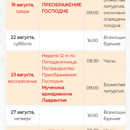
19 августа,
ПРЕОБРАЖЕНИЕ
литургия. П
среда
ГОСПОДНЕ
09:00
окончании 
освящение
плодов
22 августа,
Всенощно
16:00
суббота
бдение
Неделя 12-я по
08:30
Часы,
Пятидесятнице.
Попразднство
23 августа,
Преображения
воскресенье
Господня
Божествен
Мученика
09:00
литургия
архидиакона
Лаврентия
27 августа,
Всенощно
16:00
четверг
бдение