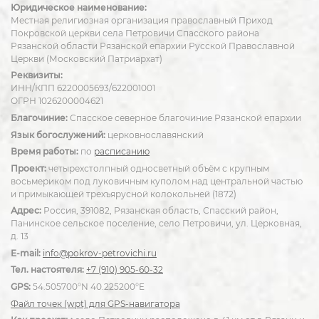
Юридическое наименование:
Местная религиозная организация православный Приход
Покровской церкви села Петровичи Спасского района
Рязанской области Рязанской епархии Русской Православной
Церкви (Московский Патриархат)
Реквизиты:
ИНН/КПП 6220005693/622001001
ОГРН 1026200004621
Благочиние:
Спасское северное благочиние Рязанской епархии
Язык богослужений:
церковнославянский
Время работы:
по
расписанию
Проект:
четырехстолпный односветный объём с крупным
восьмериком под луковичным куполом над центральной частью
и примыкающей трехъярусной колокольней (1872)
Адрес:
Россия, 391082, Рязанская область, Спасский район,
Панинское сельское поселение, село Петровичи, ул. Церковная,
д. 13
E-mail:
info@pokrov-petrovichi.ru
Тел. настоятеля:
+7 (910) 905-60-32
GPS:
54.505700°N 40.225200°E
Файл точек (wpt) для GPS-навигатора