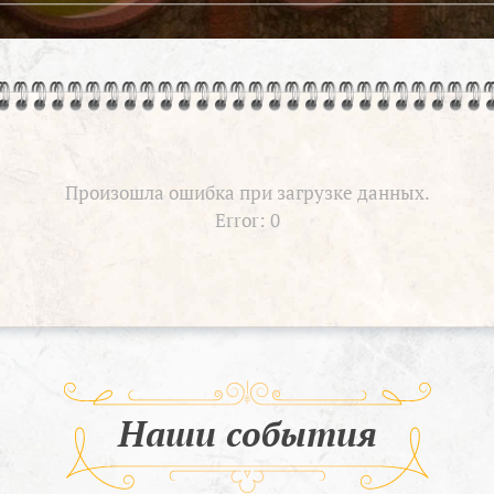
Произошла ошибка при загрузке данных.
Error: 0
Наши события