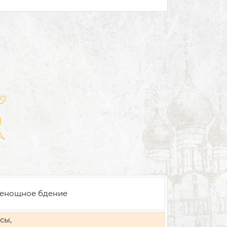
енощное бдение
сы,