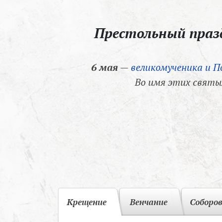
Престольный пра
6 мая
—
великомученика и П
Во имя этих святы
Крещение
Венчание
Соборо