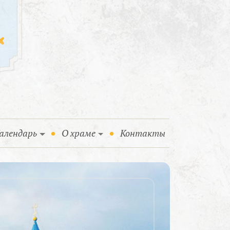
алендарь
О храме
Контакты