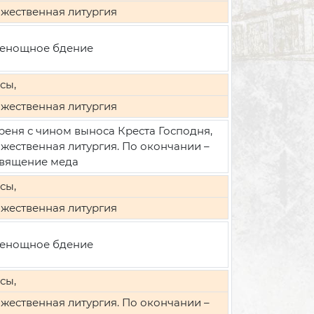
жественная литургия
енощное бдение
сы,
жественная литургия
реня с чином выноса Креста Господня,
жественная литургия. По окончании –
вящение меда
сы,
жественная литургия
енощное бдение
сы,
жественная литургия. По окончании –