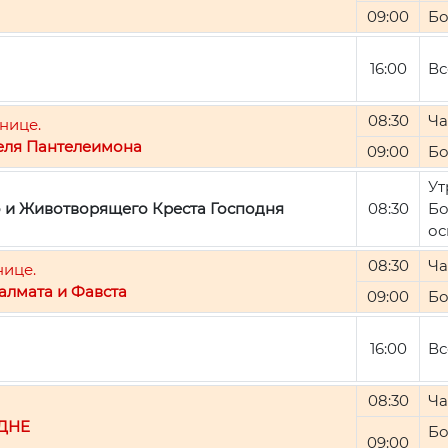
09:00
Бо
16:00
Вс
08:30
Ча
нице.
еля Пантелеимона
09:00
Бо
Ут
о и Животворящего Креста Господня
08:30
Бо
ос
08:30
Ча
нице.
алмата и Фавста
09:00
Бо
16:00
Вс
08:30
Ча
ДНЕ
Бо
09:00