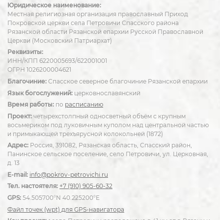
Юридическое наименование:
Местная религиозная организация православный Приход
Покровской церкви села Петровичи Спасского района
Рязанской области Рязанской епархии Русской Православной
Церкви (Московский Патриархат)
Реквизиты:
ИНН/КПП 6220005693/622001001
ОГРН 1026200004621
Благочиние:
Спасское северное благочиние Рязанской епархии
Язык богослужений:
церковнославянский
Время работы:
по
расписанию
Проект:
четырехстолпный односветный объём с крупным
восьмериком под луковичным куполом над центральной частью
и примыкающей трехъярусной колокольней (1872)
Адрес:
Россия, 391082, Рязанская область, Спасский район,
Панинское сельское поселение, село Петровичи, ул. Церковная,
д. 13
E-mail:
info@pokrov-petrovichi.ru
Тел. настоятеля:
+7 (910) 905-60-32
GPS:
54.505700°N 40.225200°E
Файл точек (wpt) для GPS-навигатора