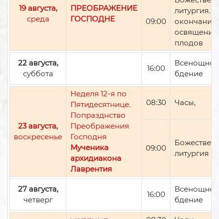
19 августа,
ПРЕОБРАЖЕНИЕ
литургия. П
среда
ГОСПОДНЕ
09:00
окончании 
освящение
плодов
22 августа,
Всенощно
16:00
суббота
бдение
Неделя 12-я по
08:30
Часы,
Пятидесятнице.
Попразднство
23 августа,
Преображения
воскресенье
Господня
Божествен
Мученика
09:00
литургия
архидиакона
Лаврентия
27 августа,
Всенощно
16:00
четверг
бдение