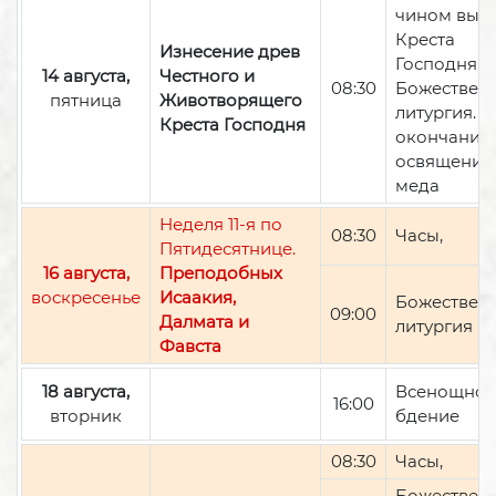
чином вын
Креста
Изнесение древ
Господня,
14 августа,
Честного и
08:30
Божествен
пятница
Животворящего
литургия. П
Креста Господня
окончании 
освящение
меда
Неделя 11-я по
08:30
Часы,
Пятидесятнице.
16 августа,
Преподобных
воскресенье
Исаакия,
Божествен
09:00
Далмата и
литургия
Фавста
18 августа,
Всенощно
16:00
вторник
бдение
08:30
Часы,
Божествен