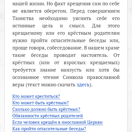
нашей жизни. Но факт крещения сам по себе
не является оберегом. Перед совершением
Таинства необходимо уяснить себе его
истинные цель и смысл. Для этого
крещаемому или его крёстным родителям
нужно пройти огласительные беседы или,
проще говоря, собеседование. В нашем храме
такие беседы проводит настоятель. От
крёстных (или от взрослых крещаемых)
требуется знание наизусть или хотя бы
осознанное чтение Символа православной
веры (текст можно скачать
здесь
).
Кто может креститься?
Кто может быть крёстным?
Сколько должно быть крёстных?
Обязанности крёстных родителей
Если человек крещён в инославной Церкви
Как пройти огласительные беседы?