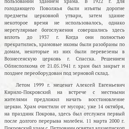
пользовании зданием храма. В 1922 г. для
голодающего Поволжья были изъяты дорогие
предметы церковной утвари, затем здание
некоторое время не использовалось, однако
нерегулярные богослужения совершались здесь
вплоть до 1937 г. Когда они полностью
прекратились, храмовые иконы были разобраны по
домам, некоторые из них были перевезены в
Вознесенскую церковь г. Спасска. Решением
Облисполкома от 21.05.1941 г. храм был закрыт и
позднее переоборудован под зерновой склад.
Летом 1999 г. меценат Алексей Евгеньевич
Кирило-Покровский на встрече с местными
жителями предложил начать восстановление
церкви. Храм очистили от мусора; уже 14 октября,
на праздник Покрова, здесь был отслужен первый
после долгого перерыва молебен. 11 марта 2000 г.
Покровский храм с. Петровичи освятил архиепископ