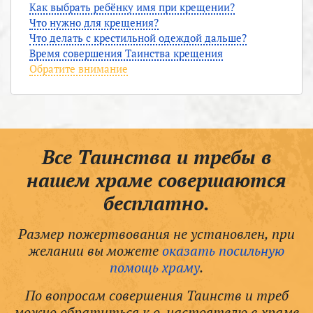
Как выбрать ребёнку имя при крещении?
Что нужно для крещения?
Что делать с крестильной одеждой дальше?
Время совершения Таинства крещения
Обратите внимание
Все Таинства и требы в
нашем храме совершаются
бесплатно.
Размер пожертвования не установлен, при
желании вы можете
оказать посильную
помощь храму
.
По вопросам совершения Таинств и треб
можно обратиться к о. настоятелю в храме