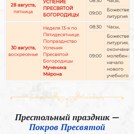
08:30
Часы,
УСПЕНИЕ
28 августа,
ПРЕСВЯТОЙ
Божествен
пятница
09:00
БОГОРОДИЦЫ
литургия
08:30
Часы,
Неделя 13-я по
Пятидесятнице.
Божествен
Попразднство
литургия. П
30 августа,
Успения
окончании 
воскресенье
Пресвятой
09:00
молебен н
Богородицы
начало
Мученика
нового
Ми́рона
учебного г
Престольный праздник —
Покров Пресвятой