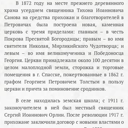
В 1872 году на месте прежнего деревянного
храма усердием священника Тихона Иоанновича
Санова на средства прихожан и благотворителей в
Петровичах была построена новая, каменная
церковь с тремя приделами: главным – в честь
Покрова Пресвятой Богородицы; правым – во имя
святителя Николая, Мирликийского Чудотворца; и
левым – во имя великомученика и Победоносца
Георгия. Церкви принадлежали около 100 десятин в
целом малоплодной земли, сторожка и торговые
помещения в г. Спасске, пожертвованные в 1862 г.
графом Георгием Петровичем Толстым в пользу
церкви и причта за поминовение сродников.
В селе находилась земская школа; с 1911 г.
законоучителем в ней был местный священник
Сергий Иоаннович Орлин. После революции 1917 г.
прихожане заключили договор с новыми властями о