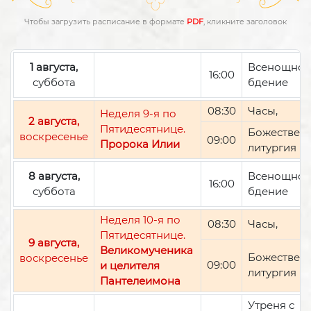
Чтобы загрузить расписание в формате
PDF
, кликните заголовок
1 августа,
Всенощно
16:00
суббота
бдение
08:30
Часы,
Неделя 9-я по
2 августа,
Пятидесятнице.
Божествен
воскресенье
09:00
Пророка Илии
литургия
8 августа,
Всенощно
16:00
суббота
бдение
Неделя 10-я по
08:30
Часы,
Пятидесятнице.
9 августа,
Великомученика
Божествен
воскресенье
09:00
и целителя
литургия
Пантелеимона
Утреня с