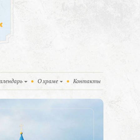
алендарь
О храме
Контакты