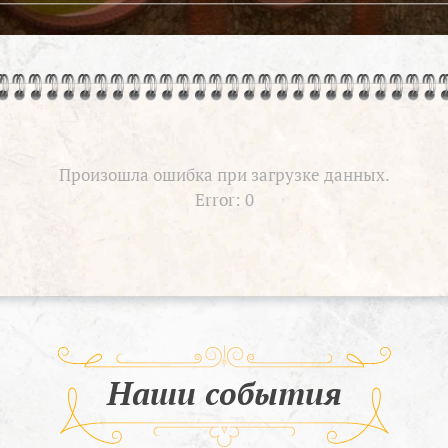
Произошла ошибка при загрузке данных.
Error: 0
Наши события