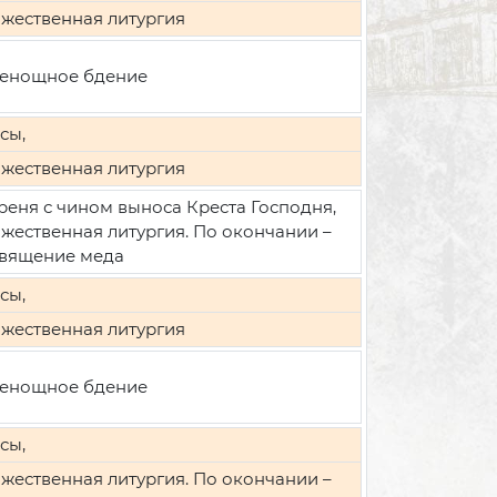
жественная литургия
енощное бдение
сы,
жественная литургия
реня с чином выноса Креста Господня,
жественная литургия. По окончании –
вящение меда
сы,
жественная литургия
енощное бдение
сы,
жественная литургия. По окончании –