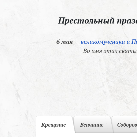
Престольный пра
6 мая
—
великомученика и П
Во имя этих святы
Крещение
Венчание
Соборо