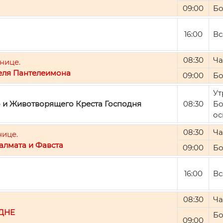
09:00
Бо
16:00
Вс
08:30
Ча
нице.
еля Пантелеимона
09:00
Бо
Ут
о и Животворящего Креста Господня
08:30
Бо
ос
08:30
Ча
нице.
алмата и Фавста
09:00
Бо
16:00
Вс
08:30
Ча
ДНЕ
Бо
09:00