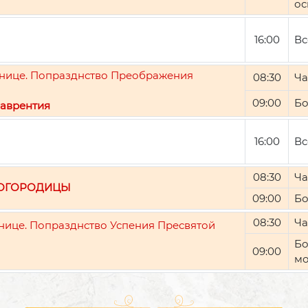
ос
16:00
Вс
ятнице. Попразднство Преображения
08:30
Ча
09:00
Бо
аврентия
16:00
Вс
08:30
Ча
БОГОРОДИЦЫ
09:00
Бо
08:30
Ча
тнице. Попразднство Успения Пресвятой
Бо
09:00
мо