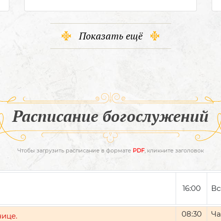
Показать ещё
Расписание богослужений
Чтобы загрузить расписание в формате
PDF
, кликните заголовок
16:00
Вс
08:30
Ча
нице.