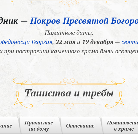
здник —
Покров Пресвятой Богор
Памятные даты:
обедоносца Георгия
,
22 мая
и
19 декабря
—
святи
х при построении каменного храма были освящен
Таинства и требы
Причастие
Поминовени
вание
Отпевание
на дому
в храме