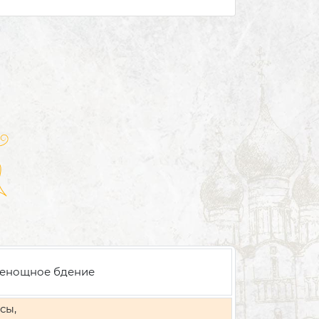
енощное бдение
сы,