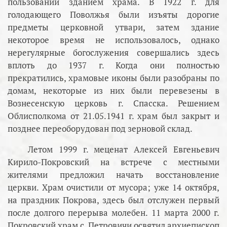
пользовании зданием храма. В 1922 г. для
голодающего Поволжья были изъяты дорогие
предметы церковной утвари, затем здание
некоторое время не использовалось, однако
нерегулярные богослужения совершались здесь
вплоть до 1937 г. Когда они полностью
прекратились, храмовые иконы были разобраны по
домам, некоторые из них были перевезены в
Вознесенскую церковь г. Спасска. Решением
Облисполкома от 21.05.1941 г. храм был закрыт и
позднее переоборудован под зерновой склад.
Летом 1999 г. меценат Алексей Евгеньевич
Кирило-Покровский на встрече с местными
жителями предложил начать восстановление
церкви. Храм очистили от мусора; уже 14 октября,
на праздник Покрова, здесь был отслужен первый
после долгого перерыва молебен. 11 марта 2000 г.
Покровский храм с. Петровичи освятил архиепископ