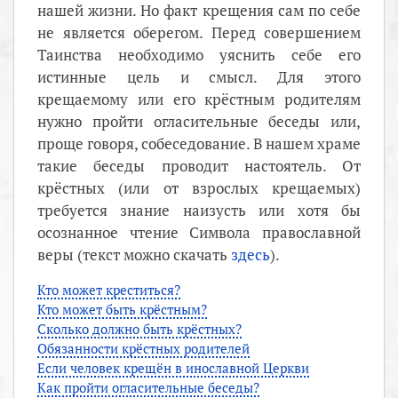
нашей жизни. Но факт крещения сам по себе
не является оберегом. Перед совершением
Таинства необходимо уяснить себе его
истинные цель и смысл. Для этого
крещаемому или его крёстным родителям
нужно пройти огласительные беседы или,
проще говоря, собеседование. В нашем храме
такие беседы проводит настоятель. От
крёстных (или от взрослых крещаемых)
требуется знание наизусть или хотя бы
осознанное чтение Символа православной
веры (текст можно скачать
здесь
).
Кто может креститься?
Кто может быть крёстным?
Сколько должно быть крёстных?
Обязанности крёстных родителей
Если человек крещён в инославной Церкви
Как пройти огласительные беседы?