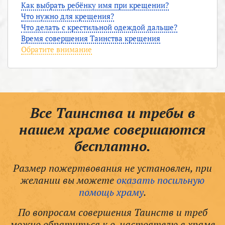
Как выбрать ребёнку имя при крещении?
Что нужно для крещения?
Что делать с крестильной одеждой дальше?
Время совершения Таинства крещения
Обратите внимание
Все Таинства и требы в
нашем храме совершаются
бесплатно.
Размер пожертвования не установлен, при
желании вы можете
оказать посильную
помощь храму
.
По вопросам совершения Таинств и треб
можно обратиться к о. настоятелю в храме