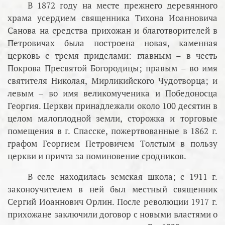
В 1872 году на месте прежнего деревянного
храма усердием священника Тихона Иоанновича
Санова на средства прихожан и благотворителей в
Петровичах была построена новая, каменная
церковь с тремя приделами: главным – в честь
Покрова Пресвятой Богородицы; правым – во имя
святителя Николая, Мирликийского Чудотворца; и
левым – во имя великомученика и Победоносца
Георгия. Церкви принадлежали около 100 десятин в
целом малоплодной земли, сторожка и торговые
помещения в г. Спасске, пожертвованные в 1862 г.
графом Георгием Петровичем Толстым в пользу
церкви и причта за поминовение сродников.
В селе находилась земская школа; с 1911 г.
законоучителем в ней был местный священник
Сергий Иоаннович Орлин. После революции 1917 г.
прихожане заключили договор с новыми властями о