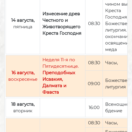
чином вын
Креста
Изнесение древ
Господня,
14 августа,
Честного и
08:30
Божествен
пятница
Животворящего
литургия. П
Креста Господня
окончании 
освящение
меда
Неделя 11-я по
08:30
Часы,
Пятидесятнице.
16 августа,
Преподобных
воскресенье
Исаакия,
Божествен
09:00
Далмата и
литургия
Фавста
18 августа,
Всенощно
16:00
вторник
бдение
08:30
Часы,
Божествен