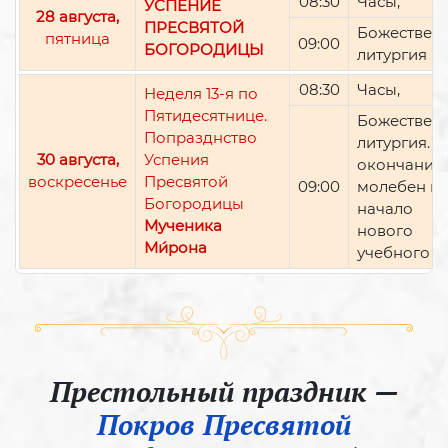
08:30
Часы,
УСПЕНИЕ
28 августа,
ПРЕСВЯТОЙ
Божествен
пятница
09:00
БОГОРОДИЦЫ
литургия
08:30
Часы,
Неделя 13-я по
Пятидесятнице.
Божествен
Попразднство
литургия. П
30 августа,
Успения
окончании 
воскресенье
Пресвятой
09:00
молебен н
Богородицы
начало
Мученика
нового
Ми́рона
учебного г
Престольный праздник —
Покров Пресвятой