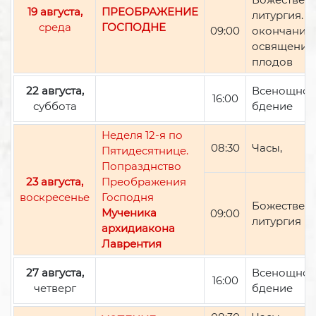
19 августа,
ПРЕОБРАЖЕНИЕ
литургия. П
среда
ГОСПОДНЕ
09:00
окончании 
освящение
плодов
22 августа,
Всенощно
16:00
суббота
бдение
Неделя 12-я по
08:30
Часы,
Пятидесятнице.
Попразднство
23 августа,
Преображения
воскресенье
Господня
Божествен
Мученика
09:00
литургия
архидиакона
Лаврентия
27 августа,
Всенощно
16:00
четверг
бдение