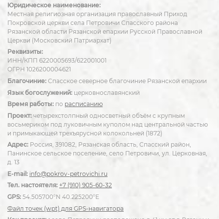
Юридическое наименование:
Местная религиозная организация православный Приход
Покровской церкви села Петровичи Спасского района
Рязанской области Рязанской епархии Русской Православной
Церкви (Московский Патриархат)
Реквизиты:
ИНН/КПП 6220005693/622001001
ОГРН 1026200004621
Благочиние:
Спасское северное благочиние Рязанской епархии
Язык богослужений:
церковнославянский
Время работы:
по
расписанию
Проект:
четырехстолпный односветный объём с крупным
восьмериком под луковичным куполом над центральной частью
и примыкающей трехъярусной колокольней (1872)
Адрес:
Россия, 391082, Рязанская область, Спасский район,
Панинское сельское поселение, село Петровичи, ул. Церковная,
д. 13
E-mail:
info@pokrov-petrovichi.ru
Тел. настоятеля:
+7 (910) 905-60-32
GPS:
54.505700°N 40.225200°E
Файл точек (wpt) для GPS-навигатора