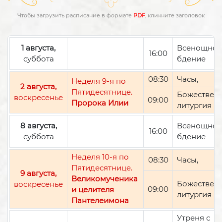
Чтобы загрузить расписание в формате
PDF
, кликните заголовок
1 августа,
Всенощно
16:00
суббота
бдение
08:30
Часы,
Неделя 9-я по
2 августа,
Пятидесятнице.
Божествен
воскресенье
09:00
Пророка Илии
литургия
8 августа,
Всенощно
16:00
суббота
бдение
Неделя 10-я по
08:30
Часы,
Пятидесятнице.
9 августа,
Великомученика
Божествен
воскресенье
09:00
и целителя
литургия
Пантелеимона
Утреня с