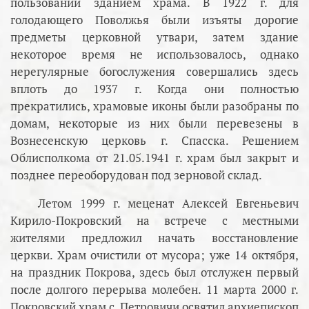
пользовании зданием храма. В 1922 г. для
голодающего Поволжья были изъяты дорогие
предметы церковной утвари, затем здание
некоторое время не использовалось, однако
нерегулярные богослужения совершались здесь
вплоть до 1937 г. Когда они полностью
прекратились, храмовые иконы были разобраны по
домам, некоторые из них были перевезены в
Вознесенскую церковь г. Спасска. Решением
Облисполкома от 21.05.1941 г. храм был закрыт и
позднее переоборудован под зерновой склад.
Летом 1999 г. меценат Алексей Евгеньевич
Кирило-Покровский на встрече с местными
жителями предложил начать восстановление
церкви. Храм очистили от мусора; уже 14 октября,
на праздник Покрова, здесь был отслужен первый
после долгого перерыва молебен. 11 марта 2000 г.
Покровский храм с. Петровичи освятил архиепископ