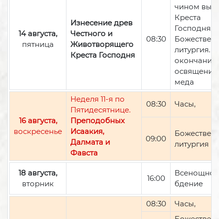
чином вын
Креста
Изнесение древ
Господня,
14 августа,
Честного и
08:30
Божествен
пятница
Животворящего
литургия. П
Креста Господня
окончании 
освящение
меда
Неделя 11-я по
08:30
Часы,
Пятидесятнице.
16 августа,
Преподобных
воскресенье
Исаакия,
Божествен
09:00
Далмата и
литургия
Фавста
18 августа,
Всенощно
16:00
вторник
бдение
08:30
Часы,
Божествен