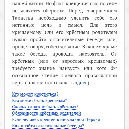
нашей жизни. Но факт крещения сам по себе
не является оберегом. Перед совершением
Таинства необходимо уяснить себе его
истинные цель и смысл. Для этого
крещаемому или его крёстным родителям
нужно пройти огласительные беседы или,
проще говоря, собеседование. В нашем храме
такие беседы проводит настоятель. От
крёстных (или от взрослых крещаемых)
требуется знание наизусть или хотя бы
осознанное чтение Символа православной
веры (текст можно скачать
здесь
).
Кто может креститься?
Кто может быть крёстным?
Сколько должно быть крёстных?
Обязанности крёстных родителей
Если человек крещён в инославной Церкви
Как пройти огласительные беседы?