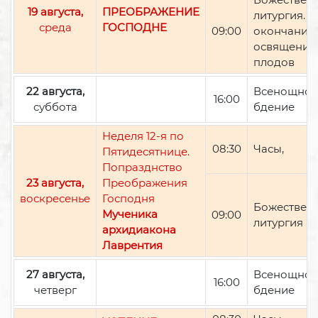
19 августа,
ПРЕОБРАЖЕНИЕ
литургия. П
среда
ГОСПОДНЕ
09:00
окончании 
освящение
плодов
22 августа,
Всенощно
16:00
суббота
бдение
Неделя 12-я по
08:30
Часы,
Пятидесятнице.
Попразднство
23 августа,
Преображения
воскресенье
Господня
Божествен
Мученика
09:00
литургия
архидиакона
Лаврентия
27 августа,
Всенощно
16:00
четверг
бдение