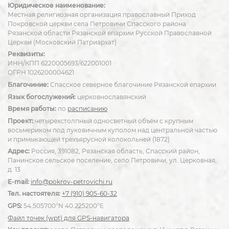
Юридическое наименование:
Местная религиозная организация православный Приход
Покровской церкви села Петровичи Спасского района
Рязанской области Рязанской епархии Русской Православной
Церкви (Московский Патриархат)
Реквизиты:
ИНН/КПП 6220005693/622001001
ОГРН 1026200004621
Благочиние:
Спасское северное благочиние Рязанской епархии
Язык богослужений:
церковнославянский
Время работы:
по
расписанию
Проект:
четырехстолпный односветный объём с крупным
восьмериком под луковичным куполом над центральной частью
и примыкающей трехъярусной колокольней (1872)
Адрес:
Россия, 391082, Рязанская область, Спасский район,
Панинское сельское поселение, село Петровичи, ул. Церковная,
д. 13
E-mail:
info@pokrov-petrovichi.ru
Тел. настоятеля:
+7 (910) 905-60-32
GPS:
54.505700°N 40.225200°E
Файл точек (wpt) для GPS-навигатора