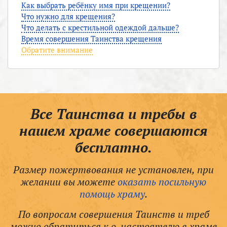
Как выбрать ребёнку имя при крещении?
Что нужно для крещения?
Что делать с крестильной одеждой дальше?
Время совершения Таинства крещения
Обратите внимание
Все Таинства и требы в
нашем храме совершаются
бесплатно.
Размер пожертвования не установлен, при
желании вы можете
оказать посильную
помощь храму
.
По вопросам совершения Таинств и треб
можно обратиться к о. настоятелю в храме