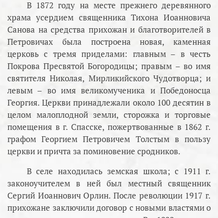
В 1872 году на месте прежнего деревянного
храма усердием священника Тихона Иоанновича
Санова на средства прихожан и благотворителей в
Петровичах была построена новая, каменная
церковь с тремя приделами: главным – в честь
Покрова Пресвятой Богородицы; правым – во имя
святителя Николая, Мирликийского Чудотворца; и
левым – во имя великомученика и Победоносца
Георгия. Церкви принадлежали около 100 десятин в
целом малоплодной земли, сторожка и торговые
помещения в г. Спасске, пожертвованные в 1862 г.
графом Георгием Петровичем Толстым в пользу
церкви и причта за поминовение сродников.
В селе находилась земская школа; с 1911 г.
законоучителем в ней был местный священник
Сергий Иоаннович Орлин. После революции 1917 г.
прихожане заключили договор с новыми властями о