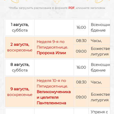
Чтобы загрузить расписание в формате
PDF
, кликните заголовок
1 августа,
Всенощно
16:00
суббота
бдение
08:30
Часы,
Неделя 9-я по
2 августа,
Пятидесятнице.
Божествен
воскресенье
09:00
Пророка Илии
литургия
8 августа,
Всенощно
16:00
суббота
бдение
Неделя 10-я по
08:30
Часы,
Пятидесятнице.
9 августа,
Великомученика
Божествен
воскресенье
09:00
и целителя
литургия
Пантелеимона
Утреня с