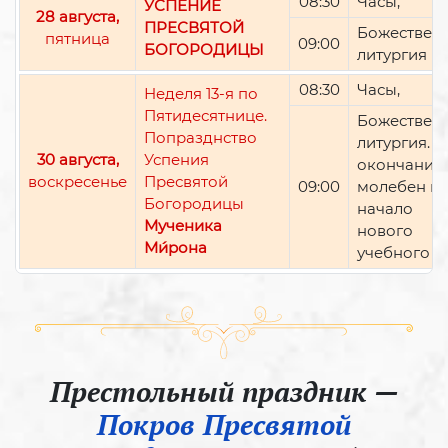
08:30
Часы,
УСПЕНИЕ
28 августа,
ПРЕСВЯТОЙ
Божествен
пятница
09:00
БОГОРОДИЦЫ
литургия
08:30
Часы,
Неделя 13-я по
Пятидесятнице.
Божествен
Попразднство
литургия. П
30 августа,
Успения
окончании 
воскресенье
Пресвятой
09:00
молебен н
Богородицы
начало
Мученика
нового
Ми́рона
учебного г
Престольный праздник —
Покров Пресвятой