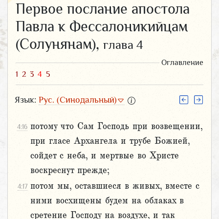
Первое послание апостола
Павла к Фессалоникийцам
(Солунянам),
глава 4
Оглавление
1
2
3
4
5
Язык:
Рус. (Синодальный)
потому что Сам Господь при возвещении,
4:16
при гласе Архангела и трубе Божией,
сойдет с неба, и мертвые во Христе
воскреснут прежде;
потом мы, оставшиеся в живых, вместе с
4:17
ними восхищены будем на облаках в
сретение Господу на воздухе, и так