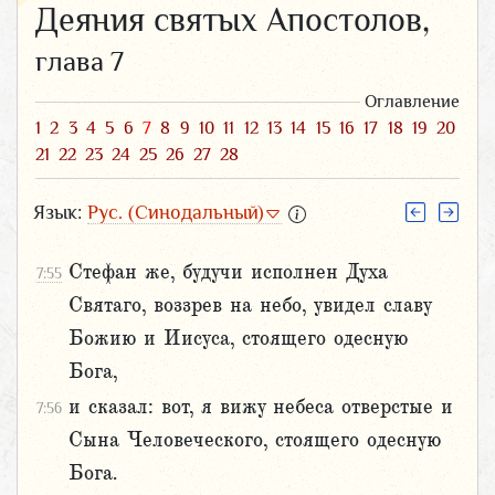
Деяния святых Апостолов,
глава 7
Оглавление
1
2
3
4
5
6
7
8
9
10
11
12
13
14
15
16
17
18
19
20
21
22
23
24
25
26
27
28
Язык:
Рус. (Синодальный)
Стефан же, будучи исполнен Духа
7:55
Святаго, воззрев на небо, увидел славу
Божию и Иисуса, стоящего одесную
Бога,
и сказал: вот, я вижу небеса отверстые и
7:56
Сына Человеческого, стоящего одесную
Бога.