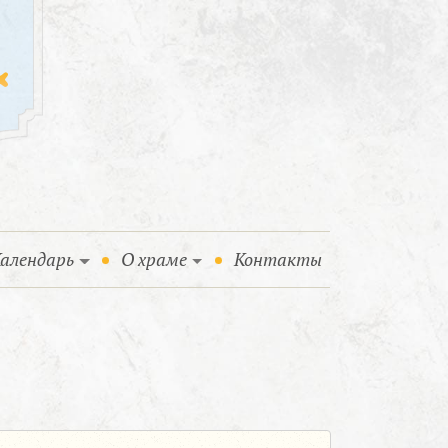
алендарь
О храме
Контакты