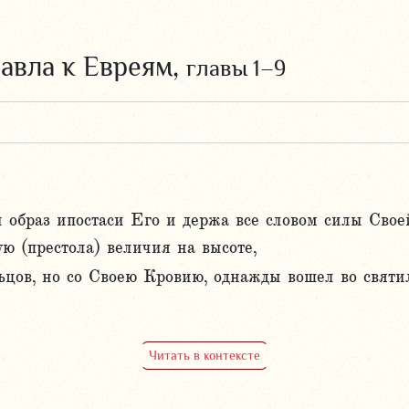
авла к Евреям,
главы 1–9
и образ ипостаси Его и держа все словом силы Сво
ую (престола) величия на высоте,
льцов, но со Своею Кровию, однажды вошел во свят
Читать в контексте