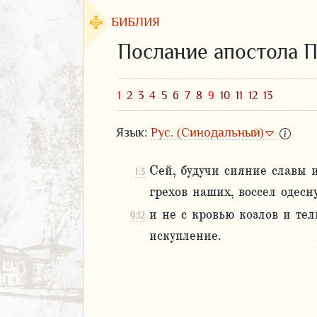
БИБЛИЯ
Послание апостола П
1
2
3
4
5
6
7
8
9
10
11
12
13
Язык:
Рус. (Синодальный)
Сей, будучи сияние славы 
1:3
грехов наших, воссел одесн
и не с кровью козлов и те
9:12
ЗАВЕТ
искупление.
АВЕТ
фея
ка
и