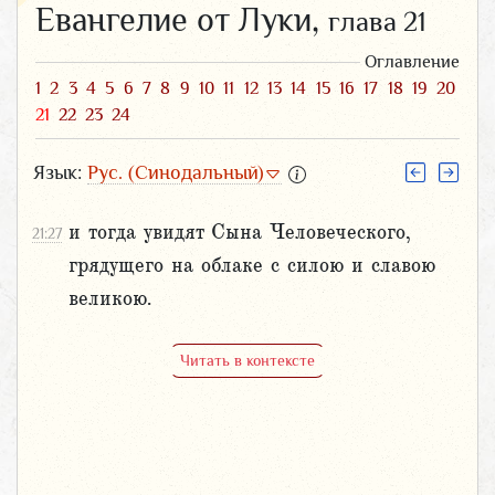
Евангелие от Луки,
глава 21
Оглавление
1
2
3
4
5
6
7
8
9
10
11
12
13
14
15
16
17
18
19
20
21
22
23
24
Язык:
Рус. (Синодальный)
и тогда увидят Сына Человеческого,
21:27
грядущего на облаке с силою и славою
великою.
Читать в контексте