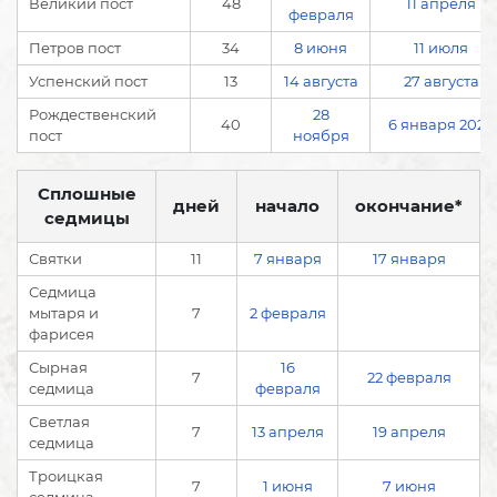
Великий пост
48
11 апреля
февраля
Петров пост
34
8 июня
11 июля
Успенский пост
13
14 августа
27 августа
Рождественский
28
40
6 января 2027
пост
ноября
Сплошные
дней
начало
окончание*
седмицы
Святки
11
7 января
17 января
Седмица
мытаря и
7
2 февраля
фарисея
Сырная
16
7
22 февраля
седмица
февраля
Светлая
7
13 апреля
19 апреля
седмица
Троицкая
7
1 июня
7 июня