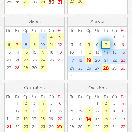
29
30
30
31
25
26
27
28
29
Июль
Август
Пн
Вт
Ср
Чт
Пт
Сб
Вс
Пн
Вт
Ср
Чт
Пт
Сб
Вс
1
2
3
4
5
1
2
6
7
8
9
10
11
12
3
4
5
6
7
8
9
13
14
15
16
17
18
19
10
11
12
13
15
16
14
20
21
22
23
24
25
26
19
17
18
20
21
22
23
27
28
29
30
31
28
24
25
26
27
29
30
31
Сентябрь
Октябрь
Пн
Вт
Ср
Чт
Пт
Сб
Вс
Пн
Вт
Ср
Чт
Пт
Сб
Вс
1
2
3
4
5
6
1
2
3
4
7
8
9
10
11
12
13
5
6
7
8
9
10
11
14
15
16
17
18
19
20
14
12
13
15
16
17
18
21
27
22
23
24
25
26
19
20
21
22
23
24
25