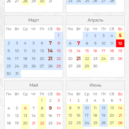
23
24
25
26
27
28
26
27
28
29
30
31
Март
Апрель
Пн
Вт
Ср
Чт
Пт
Сб
Вс
Пн
Вт
Ср
Чт
Пт
Сб
Вс
1
5
1
2
3
4
7
2
3
4
5
6
8
7
6
8
9
10
11
12
14
9
10
11
12
13
15
13
14
15
16
17
18
19
21
21
16
17
18
19
20
22
20
22
23
24
25
26
23
24
25
26
27
28
29
27
28
29
30
30
31
Май
Июнь
Пн
Вт
Ср
Чт
Пт
Сб
Вс
Пн
Вт
Ср
Чт
Пт
Сб
Вс
1
2
3
1
2
3
4
5
6
7
9
8
9
10
11
12
13
14
4
5
6
7
8
10
15
16
17
18
19
20
21
11
12
13
14
15
16
17
22
23
24
25
26
27
28
18
19
20
21
22
23
24