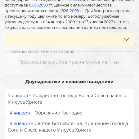
доступна за
1900
-
2099
гг. Данные онлайн-месяцеслова
предоставляются за период
1926
-
2099
гг. Для быстрого перехода
к текущему году щёлкните по его номеру. Богослужебные
указания доступны с 14 января 2009 г. по 13 января 2027 г. (н. ст.).
Текущая дата определена на основании данных пользователя.
Календарные чтения на сегодня:
Произошла ошибка при загрузке данных.
Двунадесятые и великие праздники
7 января
– Рождество Господа Бога и Спаса нашего
Иисуса Христа
14 января
– Обрезание Господне
19 января
– Святое Богоявление. Крещение Господа
Бога и Спаса нашего Иисуса Христа