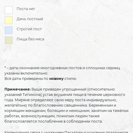
Поста нет
День постный
Строгий пост
Пища без мяса
* – даты окончания многодневных постов и сплошных седмиц
указаны включительно.
Все даты приведены по
новому
стилю.
Примечание:
Выше приведен упрощенный (относительно
указаний Типикона) устав вкушения пищи в течение церковного
года. Миряне определяют свою меру поста индивидуально,
желательно по благословению священника. Беременным и
кормящим женщинам, болящим и немощным, занятым на тяжёлых
работах, военнослужащим, пожилым людям также
благословляется послабление в соблюдении поста.
Календарная сетка с указанием Пасхалии и основных праздников