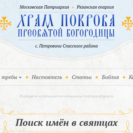
и требы
Настоятель
Статьи
Библия
К
В разделе используются материалы портала azbyka.ru
Поиск имён в святцах