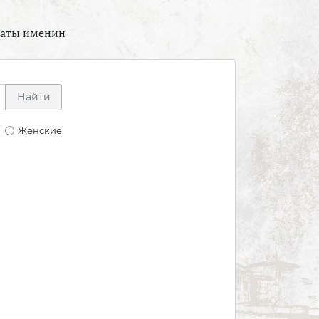
даты именин
Найти
Женские