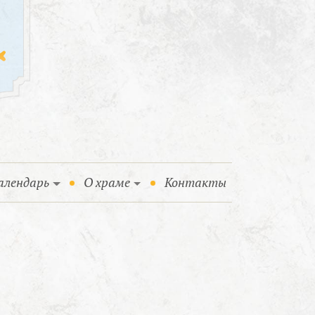
алендарь
О храме
Контакты