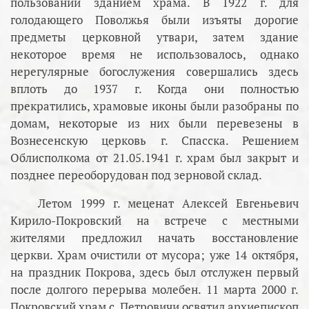
пользовании зданием храма. В 1922 г. для
голодающего Поволжья были изъяты дорогие
предметы церковной утвари, затем здание
некоторое время не использовалось, однако
нерегулярные богослужения совершались здесь
вплоть до 1937 г. Когда они полностью
прекратились, храмовые иконы были разобраны по
домам, некоторые из них были перевезены в
Вознесенскую церковь г. Спасска. Решением
Облисполкома от 21.05.1941 г. храм был закрыт и
позднее переоборудован под зерновой склад.
Летом 1999 г. меценат Алексей Евгеньевич
Кирило-Покровский на встрече с местными
жителями предложил начать восстановление
церкви. Храм очистили от мусора; уже 14 октября,
на праздник Покрова, здесь был отслужен первый
после долгого перерыва молебен. 11 марта 2000 г.
Покровский храм с. Петровичи освятил архиепископ