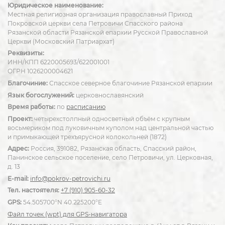
Юридическое наименование:
Местная религиозная организация православный Приход
Покровской церкви села Петровичи Спасского района
Рязанской области Рязанской епархии Русской Православной
Церкви (Московский Патриархат)
Реквизиты:
ИНН/КПП 6220005693/622001001
ОГРН 1026200004621
Благочиние:
Спасское северное благочиние Рязанской епархии
Язык богослужений:
церковнославянский
Время работы:
по
расписанию
Проект:
четырехстолпный односветный объём с крупным
восьмериком под луковичным куполом над центральной частью
и примыкающей трехъярусной колокольней (1872)
Адрес:
Россия, 391082, Рязанская область, Спасский район,
Панинское сельское поселение, село Петровичи, ул. Церковная,
д. 13
E-mail:
info@pokrov-petrovichi.ru
Тел. настоятеля:
+7 (910) 905-60-32
GPS:
54.505700°N 40.225200°E
Файл точек (wpt) для GPS-навигатора