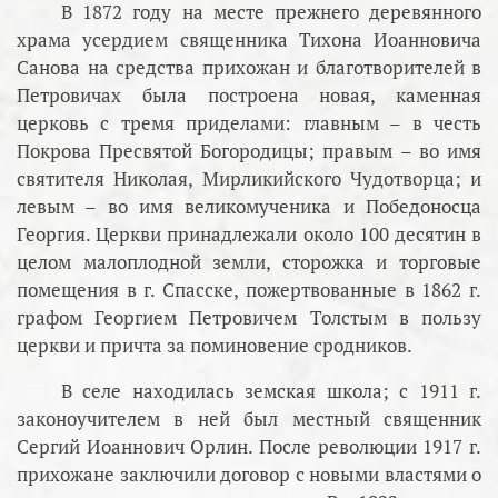
В 1872 году на месте прежнего деревянного
храма усердием священника Тихона Иоанновича
Санова на средства прихожан и благотворителей в
Петровичах была построена новая, каменная
церковь с тремя приделами: главным – в честь
Покрова Пресвятой Богородицы; правым – во имя
святителя Николая, Мирликийского Чудотворца; и
левым – во имя великомученика и Победоносца
Георгия. Церкви принадлежали около 100 десятин в
целом малоплодной земли, сторожка и торговые
помещения в г. Спасске, пожертвованные в 1862 г.
графом Георгием Петровичем Толстым в пользу
церкви и причта за поминовение сродников.
В селе находилась земская школа; с 1911 г.
законоучителем в ней был местный священник
Сергий Иоаннович Орлин. После революции 1917 г.
прихожане заключили договор с новыми властями о