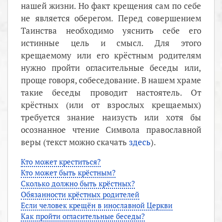
нашей жизни. Но факт крещения сам по себе
не является оберегом. Перед совершением
Таинства необходимо уяснить себе его
истинные цель и смысл. Для этого
крещаемому или его крёстным родителям
нужно пройти огласительные беседы или,
проще говоря, собеседование. В нашем храме
такие беседы проводит настоятель. От
крёстных (или от взрослых крещаемых)
требуется знание наизусть или хотя бы
осознанное чтение Символа православной
веры (текст можно скачать
здесь
).
Кто может креститься?
Кто может быть крёстным?
Сколько должно быть крёстных?
Обязанности крёстных родителей
Если человек крещён в инославной Церкви
Как пройти огласительные беседы?