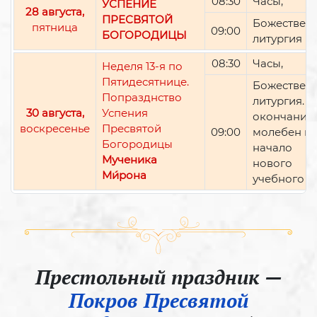
08:30
Часы,
УСПЕНИЕ
28 августа,
ПРЕСВЯТОЙ
Божествен
пятница
09:00
БОГОРОДИЦЫ
литургия
08:30
Часы,
Неделя 13-я по
Пятидесятнице.
Божествен
Попразднство
литургия. П
30 августа,
Успения
окончании 
воскресенье
Пресвятой
09:00
молебен н
Богородицы
начало
Мученика
нового
Ми́рона
учебного г
Престольный праздник —
Покров Пресвятой