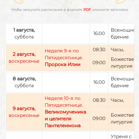
Чтобы загрузить расписание в формате
PDF
, кликните заголовок
1 августа,
Всенощно
16:00
суббота
бдение
08:30
Часы,
Неделя 9-я по
2 августа,
Пятидесятнице.
Божествен
воскресенье
09:00
Пророка Илии
литургия
8 августа,
Всенощно
16:00
суббота
бдение
Неделя 10-я по
08:30
Часы,
Пятидесятнице.
9 августа,
Великомученика
Божествен
воскресенье
09:00
и целителя
литургия
Пантелеимона
Утреня с