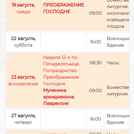
19 августа,
ПРЕОБРАЖЕНИЕ
литургия. П
среда
ГОСПОДНЕ
09:00
окончании 
освящение
плодов
22 августа,
Всенощно
16:00
суббота
бдение
Неделя 12-я по
08:30
Часы,
Пятидесятнице.
Попразднство
23 августа,
Преображения
воскресенье
Господня
Божествен
Мученика
09:00
литургия
архидиакона
Лаврентия
27 августа,
Всенощно
16:00
четверг
бдение