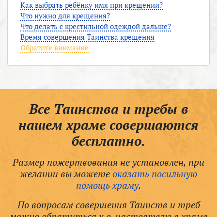
Как выбрать ребёнку имя при крещении?
Что нужно для крещения?
Что делать с крестильной одеждой дальше?
Время совершения Таинства крещения
Обратите внимание
Все Таинства и требы в
нашем храме совершаются
бесплатно.
Размер пожертвования не установлен, при
желании вы можете
оказать посильную
помощь храму
.
По вопросам совершения Таинств и треб
можно обратиться к о. настоятелю в храме