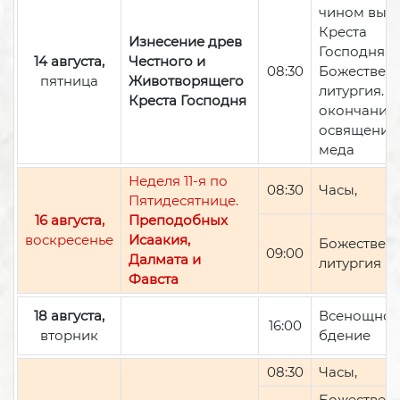
чином вын
Креста
Изнесение древ
Господня,
14 августа,
Честного и
08:30
Божествен
пятница
Животворящего
литургия. П
Креста Господня
окончании 
освящение
меда
Неделя 11-я по
08:30
Часы,
Пятидесятнице.
16 августа,
Преподобных
воскресенье
Исаакия,
Божествен
09:00
Далмата и
литургия
Фавста
18 августа,
Всенощно
16:00
вторник
бдение
08:30
Часы,
Божествен