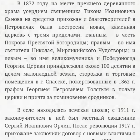
В 1872 году на месте прежнего деревянного
храма усердием священника Тихона Иоанновича
Санова на средства прихожан и благотворителей в
Петровичах была построена новая, каменная
церковь с тремя приделами: главным – в честь
Покрова Пресвятой Богородицы; правым – во имя
святителя Николая, Мирликийского Чудотворца; и
левым – во имя великомученика и Победоносца
Георгия. Церкви принадлежали около 100 десятин в
целом малоплодной земли, сторожка и торговые
помещения в г. Спасске, пожертвованные в 1862 г.
графом Георгием Петровичем Толстым в пользу
церкви и причта за поминовение сродников.
В селе находилась земская школа; с 1911 г.
законоучителем в ней был местный священник
Сергий Иоаннович Орлин. После революции 1917 г.
прихожане заключили договор с новыми властями о