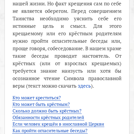
нашей жизни. Но факт крещения сам по себе
не является оберегом. Перед совершением
Таинства необходимо уяснить себе его
истинные цель и смысл. Для этого
крещаемому или его крёстным родителям
нужно пройти огласительные беседы или,
проще говоря, собеседование. В нашем храме
такие беседы проводит настоятель. От
крёстных (или от взрослых крещаемых)
требуется знание наизусть или хотя бы
осознанное чтение Символа православной
веры (текст можно скачать
здесь
).
Кто может креститься?
Кто может быть крёстным?
Сколько должно быть крёстных?
Обязанности крёстных родителей
Если человек крещён в инославной Церкви
Как пройти огласительные беседы?