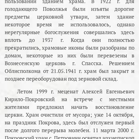
пользовании зданием храма. В 1922 г. для
голодающего Поволжья были изъяты дорогие
предметы церковной утвари, затем здание
некоторое время не использовалось, однако
нерегулярные богослужения совершались здесь
вплоть до 1937 г. Когда они полностью
прекратились, храмовые иконы были разобраны по
домам, некоторые из них были перевезены в
Вознесенскую церковь г. Спасска. Решением
Облисполкома от 21.05.1941 г. храм был закрыт и
позднее переоборудован под зерновой склад.
Летом 1999 г. меценат Алексей Евгеньевич
Кирило-Покровский на встрече с местными
жителями предложил начать восстановление
церкви. Храм очистили от мусора; уже 14 октября,
на праздник Покрова, здесь был отслужен первый
после долгого перерыва молебен. 11 марта 2000 г.
Покровский храм с. Петровичи освятил архиепископ