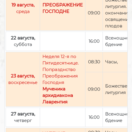
19 августа,
ПРЕОБРАЖЕНИЕ
литургия. П
среда
ГОСПОДНЕ
09:00
окончании 
освящение
плодов
22 августа,
Всенощно
16:00
суббота
бдение
Неделя 12-я по
08:30
Часы,
Пятидесятнице.
Попразднство
23 августа,
Преображения
воскресенье
Господня
Божествен
Мученика
09:00
литургия
архидиакона
Лаврентия
27 августа,
Всенощно
16:00
четверг
бдение