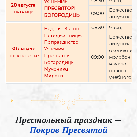
08:30
Часы,
УСПЕНИЕ
28 августа,
ПРЕСВЯТОЙ
Божествен
пятница
09:00
БОГОРОДИЦЫ
литургия
08:30
Часы,
Неделя 13-я по
Пятидесятнице.
Божествен
Попразднство
литургия. П
30 августа,
Успения
окончании 
воскресенье
Пресвятой
09:00
молебен н
Богородицы
начало
Мученика
нового
Ми́рона
учебного г
Престольный праздник —
Покров Пресвятой