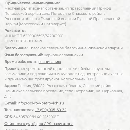
Юридическое наименование:
Местная религиозная организация православный Приход
Покровской церкви села Петровичи Спасского района
Рязанской области Рязанской епархии Русской Православной
Церкви (Московский Патриархат)
Реквизиты:
ИНН/КПП 6220005693/622001001
ОГРН 1026200004621
Благочиние:
Спасское северное благочиние Рязанской епархии
Язык богослужений:
церковнославянский
Время работы:
по
расписанию
Проект:
четырехстолпный односветный объём с крупным
восьмериком под луковичным куполом над центральной частью
и примыкающей трехъярусной колокольней (1872)
Адрес:
Россия, 391082, Рязанская область, Спасский район,
Панинское сельское поселение, село Петровичи, ул. Церковная,
д. 13
E-mail:
info@pokrov-petrovichi.ru
Тел. настоятеля:
+7 (910) 905-60-32
GPS:
54.505700°N 40.225200°E
Файл точек (wpt) для GPS-навигатора