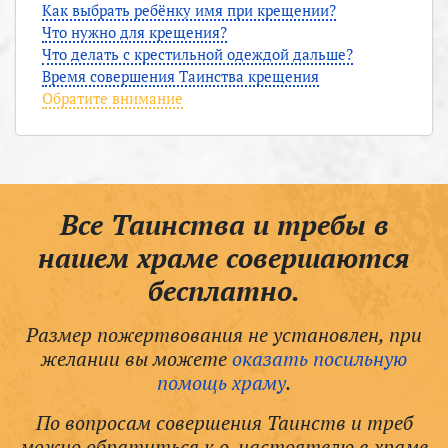
Как выбрать ребёнку имя при крещении?
Что нужно для крещения?
Что делать с крестильной одеждой дальше?
Время совершения Таинства крещения
Обратите внимание
Все Таинства и требы в
нашем храме совершаются
бесплатно.
Размер пожертвования не установлен, при
желании вы можете
оказать посильную
помощь храму
.
По вопросам совершения Таинств и треб
можно обратиться к о. настоятелю в храме