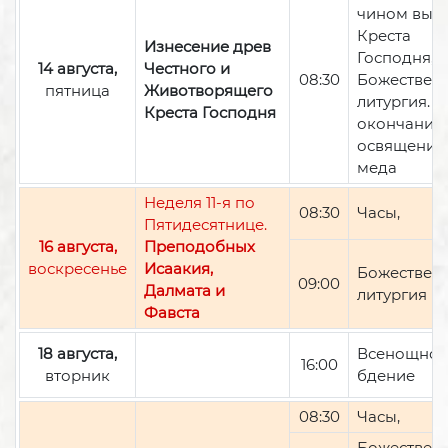
чином вын
Креста
Изнесение древ
Господня,
14 августа,
Честного и
08:30
Божествен
пятница
Животворящего
литургия. П
Креста Господня
окончании 
освящение
меда
Неделя 11-я по
08:30
Часы,
Пятидесятнице.
16 августа,
Преподобных
воскресенье
Исаакия,
Божествен
09:00
Далмата и
литургия
Фавста
18 августа,
Всенощно
16:00
вторник
бдение
08:30
Часы,
Божествен