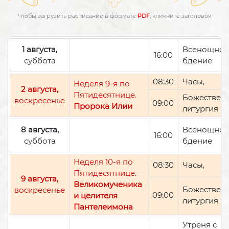
Чтобы загрузить расписание в формате
PDF
, кликните заголовок
1 августа,
Всенощно
16:00
суббота
бдение
08:30
Часы,
Неделя 9-я по
2 августа,
Пятидесятнице.
Божествен
воскресенье
09:00
Пророка Илии
литургия
8 августа,
Всенощно
16:00
суббота
бдение
Неделя 10-я по
08:30
Часы,
Пятидесятнице.
9 августа,
Великомученика
Божествен
воскресенье
09:00
и целителя
литургия
Пантелеимона
Утреня с