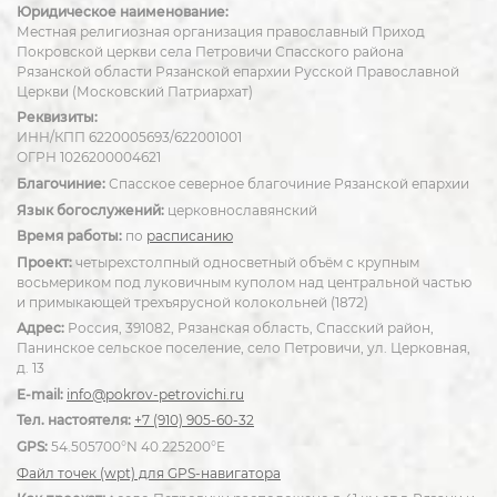
Юридическое наименование:
Местная религиозная организация православный Приход
Покровской церкви села Петровичи Спасского района
Рязанской области Рязанской епархии Русской Православной
Церкви (Московский Патриархат)
Реквизиты:
ИНН/КПП 6220005693/622001001
ОГРН 1026200004621
Благочиние:
Спасское северное благочиние Рязанской епархии
Язык богослужений:
церковнославянский
Время работы:
по
расписанию
Проект:
четырехстолпный односветный объём с крупным
восьмериком под луковичным куполом над центральной частью
и примыкающей трехъярусной колокольней (1872)
Адрес:
Россия, 391082, Рязанская область, Спасский район,
Панинское сельское поселение, село Петровичи, ул. Церковная,
д. 13
E-mail:
info@pokrov-petrovichi.ru
Тел. настоятеля:
+7 (910) 905-60-32
GPS:
54.505700°N 40.225200°E
Файл точек (wpt) для GPS-навигатора