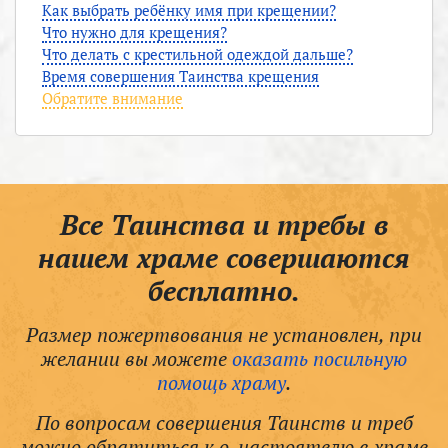
Как выбрать ребёнку имя при крещении?
Что нужно для крещения?
Что делать с крестильной одеждой дальше?
Время совершения Таинства крещения
Обратите внимание
Все Таинства и требы в
нашем храме совершаются
бесплатно.
Размер пожертвования не установлен, при
желании вы можете
оказать посильную
помощь храму
.
По вопросам совершения Таинств и треб
можно обратиться к о. настоятелю в храме