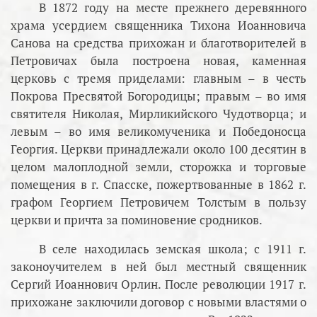
В 1872 году на месте прежнего деревянного
храма усердием священника Тихона Иоанновича
Санова на средства прихожан и благотворителей в
Петровичах была построена новая, каменная
церковь с тремя приделами: главным – в честь
Покрова Пресвятой Богородицы; правым – во имя
святителя Николая, Мирликийского Чудотворца; и
левым – во имя великомученика и Победоносца
Георгия. Церкви принадлежали около 100 десятин в
целом малоплодной земли, сторожка и торговые
помещения в г. Спасске, пожертвованные в 1862 г.
графом Георгием Петровичем Толстым в пользу
церкви и причта за поминовение сродников.
В селе находилась земская школа; с 1911 г.
законоучителем в ней был местный священник
Сергий Иоаннович Орлин. После революции 1917 г.
прихожане заключили договор с новыми властями о