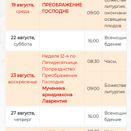
19 августа,
ПРЕОБРАЖЕНИЕ
литургия. П
среда
ГОСПОДНЕ
09:00
окончании 
освящение
плодов
22 августа,
Всенощно
16:00
суббота
бдение
Неделя 12-я по
08:30
Часы,
Пятидесятнице.
Попразднство
23 августа,
Преображения
воскресенье
Господня
Божествен
Мученика
09:00
литургия
архидиакона
Лаврентия
27 августа,
Всенощно
16:00
четверг
бдение