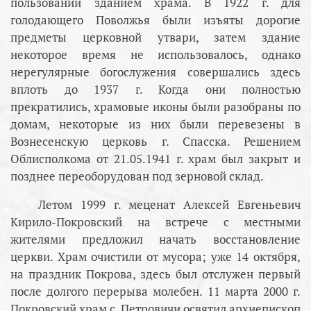
пользовании зданием храма. В 1922 г. для
голодающего Поволжья были изъяты дорогие
предметы церковной утвари, затем здание
некоторое время не использовалось, однако
нерегулярные богослужения совершались здесь
вплоть до 1937 г. Когда они полностью
прекратились, храмовые иконы были разобраны по
домам, некоторые из них были перевезены в
Вознесенскую церковь г. Спасска. Решением
Облисполкома от 21.05.1941 г. храм был закрыт и
позднее переоборудован под зерновой склад.
Летом 1999 г. меценат Алексей Евгеньевич
Кирило-Покровский на встрече с местными
жителями предложил начать восстановление
церкви. Храм очистили от мусора; уже 14 октября,
на праздник Покрова, здесь был отслужен первый
после долгого перерыва молебен. 11 марта 2000 г.
Покровский храм с. Петровичи освятил архиепископ