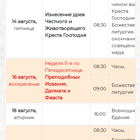
чином вын
Креста
Изнесение древ
Господня,
14 августа,
Честного и
08:30
Божествен
пятница
Животворящего
литургия. П
Креста Господня
окончании 
освящение
меда
Неделя 11-я по
08:30
Часы,
Пятидесятнице.
16 августа,
Преподобных
воскресенье
Исаакия,
Божествен
09:00
Далмата и
литургия
Фавста
18 августа,
Всенощно
16:00
вторник
бдение
08:30
Часы,
Божествен