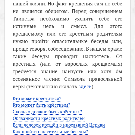
нашей жизни. Но факт крещения сам по себе
не является оберегом. Перед совершением
Таинства необходимо уяснить себе его
истинные цель и смысл. Для этого
крещаемому или его крёстным родителям
нужно пройти огласительные беседы или,
проще говоря, собеседование. В нашем храме
такие беседы проводит настоятель. От
крёстных (или от взрослых крещаемых)
требуется знание наизусть или хотя бы
осознанное чтение Символа православной
веры (текст можно скачать
здесь
).
Кто может креститься?
Кто может быть крёстным?
Сколько должно быть крёстных?
Обязанности крёстных родителей
Если человек крещён в инославной Церкви
Как пройти огласительные беседы?