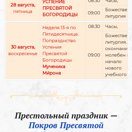
08:30
Часы,
УСПЕНИЕ
28 августа,
ПРЕСВЯТОЙ
Божествен
пятница
09:00
БОГОРОДИЦЫ
литургия
08:30
Часы,
Неделя 13-я по
Пятидесятнице.
Божествен
Попразднство
литургия. П
30 августа,
Успения
окончании 
воскресенье
Пресвятой
09:00
молебен н
Богородицы
начало
Мученика
нового
Ми́рона
учебного г
Престольный праздник —
Покров Пресвятой