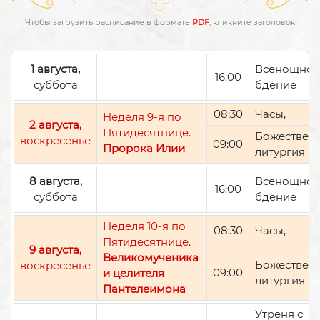
Чтобы загрузить расписание в формате
PDF
, кликните заголовок
1 августа,
Всенощно
16:00
суббота
бдение
08:30
Часы,
Неделя 9-я по
2 августа,
Пятидесятнице.
Божествен
воскресенье
09:00
Пророка Илии
литургия
8 августа,
Всенощно
16:00
суббота
бдение
Неделя 10-я по
08:30
Часы,
Пятидесятнице.
9 августа,
Великомученика
Божествен
воскресенье
09:00
и целителя
литургия
Пантелеимона
Утреня с