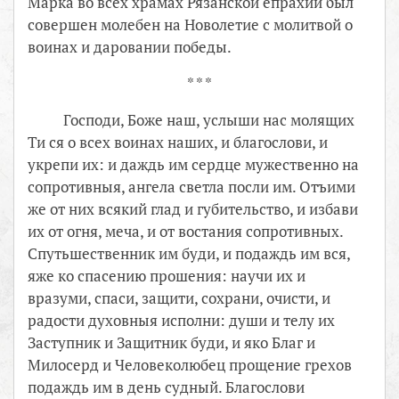
Марка во всех храмах Рязанской епрахии был
совершен молебен на Новолетие с молитвой о
воинах и даровании победы.
* * *
Господи, Боже наш, услыши нaс молящих
Ти ся о всех воинах наших, и благослови, и
укрепи их: и дaждь им сeрдце мужественно на
сопротивныя, ангела светла посли им. Отъими
же от них всякий глaд и губительство, и избaви
их от огня, меча, и от востания сопротивных.
Спутьшeственник им бyди, и подaждь им вся,
яже ко спасeнию прошeния: научи их и
вразуми, спаси, защити, сохрани, очисти, и
радости духовныя исполни: души и телу их
Застyпник и Защитник бyди, и яко Блaг и
Милосeрд и Человеколюбец прощeние грехов
подaждь им в дeнь сyдный. Благослови