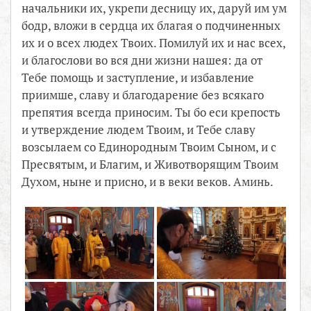
начальники их, укрепи десницу их, даруй им ум
бодр, вложи в сердца их благая о подчиненных
их и о всех людех Твоих. Помилуй их и нас всех,
и благослови во вся дни жизни нaшея: да от
Тебе помощь и заступление, и избавление
приимше, славу и благодарение без всякаго
препятия всегда приносим. Ты бо еси крепость
и утверждение людем Твоим, и Тебе славу
возсылaем со Единородным Твоим Сыном, и с
Пресвятым, и Благим, и Животворящим Твоим
Духом, ныне и присно, и в веки веков. Аминь.