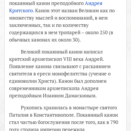
покаянный канон преподобного
Андрея
Критского
. Канон этот назван Великим как по
множеству мыслей и воспоминаний, в нем
заключенных, так и по количеству
содержащихся в нем тропарей – около 250 (в
обычных канонах их около 30).
Великий покаянный канон написал
критский архиепископ VIII века Андрей.
Появление канона связывают с раскаянием
святителя в ереси монофелитства (учение о
единоволии Христа). Канон был дополнен
современником архиепископа Андрея
преподобным Иоанном Дамаскиным.
Рукопись хранилась в монастыре святого
Патапия в Константинополе. Покаянный канон
стал частью богослужения после того, как в 790
году столица империи пережила