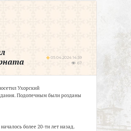
ил
05.04.2024 14:59
ерната
67
посетил Ухорский
зидания. Подопечным были розданы
ачалось более 20-ти лет назад.