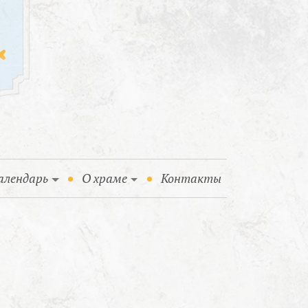
алендарь
О храме
Контакты