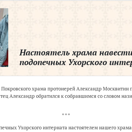
Настоятель храма навест
подопечных Ухорского инт
ль Покровского храма протоиерей Александр Москвитин 
Отец Александр обратился к собравшимся со словом на
* * *
ечных Ухорского интерната настоятелем нашего храма н