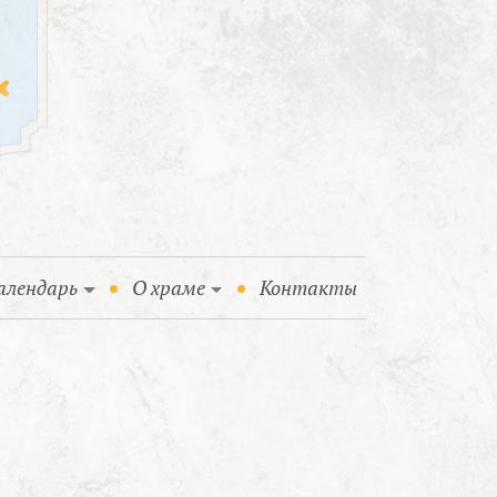
алендарь
О храме
Контакты