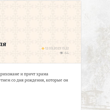
ая
12.03.2023 13:22
64
 прихожане и причт храма
тием со дня рождения, которые он