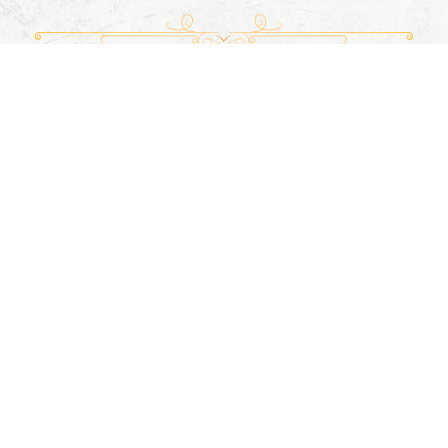
Вернуться назад
При использовании материалов сайта обязательна гиперссылка
на источник.
info@pokrov-petrovichi.ru
© Приход Покровского храма
с. Петровичи, 2019-2026