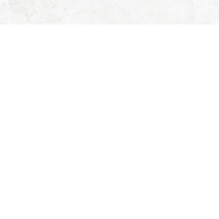
Вернуться назад
При использовании материалов сайта обязательна гиперссылка
на источник.
info@pokrov-petrovichi.ru
© Приход Покровского храма
с. Петровичи, 2019-2026