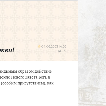
04.06.2023 14:56
кви!
69
ь видимым образом действие
шение Нового Завета Бога и
 (особым присутствием), как