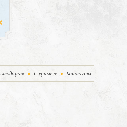
алендарь
О храме
Контакты