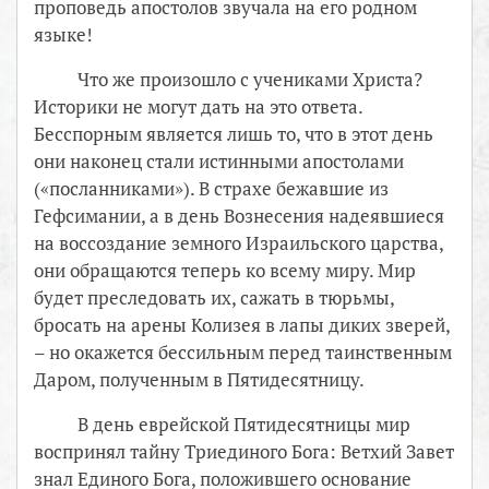
проповедь апостолов звучала на его родном
языке!
Что же произошло с учениками Христа?
Историки не могут дать на это ответа.
Бесспорным является лишь то, что в этот день
они наконец стали истинными апостолами
(«посланниками»). В страхе бежавшие из
Гефсимании, а в день Вознесения надеявшиеся
на воссоздание земного Израильского царства,
они обращаются теперь ко всему миру. Мир
будет преследовать их, сажать в тюрьмы,
бросать на арены Колизея в лапы диких зверей,
– но окажется бессильным перед таинственным
Даром, полученным в Пятидесятницу.
В день еврейской Пятидесятницы мир
воспринял тайну Триединого Бога: Ветхий Завет
знал Единого Бога, положившего основание