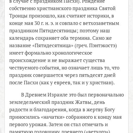
в случае с праздником Пасхи). Рождение
собственно христианского праздника Святой
Троицы произошло, как считают историки, в
конце мая 30 г. н. э. и совпало с ветхозаветным
праздником Пятидесятницы; поэтому наш
календарь сохраняет оба термина. Само же
название «Пятидесятница» (греч. Пэнтэкостэ)
имеет формально хронологическое
происхождение и не выражает существа
чествуемого события, но означает лишь то, что
праздник совершается через пятьдесят дней
после Пасхи (как у евреев, так и у христиан).
В Древнем Израиле это был первоначально
земледельческий праздник Жатвы, день
радости и благодарения, когда в жертву Богу
приносились «начатки» собранного к концу мая
первого урожая. Затем он стал отмечать и
памятную годовщину древнего («ветхого»)