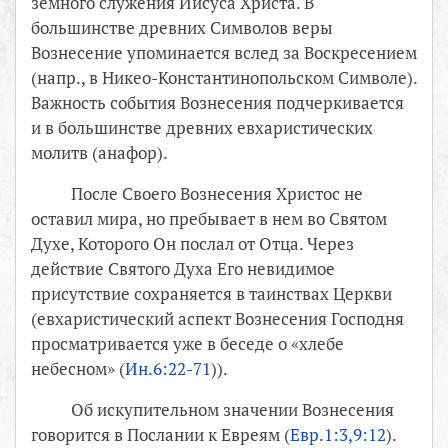
земного служения Иисуса Христа. В
большинстве древних Символов веры
Вознесение упоминается вслед за Воскресением
(напр., в Никео-Константинопольском Символе).
Важность события Вознесения подчеркивается
и в большинстве древних евхаристических
молитв (анафор).
После Своего Вознесения Христос не
оставил мира, но пребывает в нем во Святом
Духе, Которого Он послал от Отца. Через
действие Святого Духа Его невидимое
присутствие сохраняется в таинствах Церкви
(евхаристический аспект Вознесения Господня
просматривается уже в беседе о «хлебе
небесном» (
Ин.6:22-71
)).
Об искупительном значении Вознесения
говорится в Послании к Евреям (
Евр.1:3,9:12
).