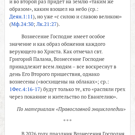
и во второй раз придет на землю «таким же
образом», каким взошел на небо (ср.:
Деян.1:11
), но уже «с силою и славою великою»
(
Мф.24:30
;
Лк.21:27
).
Вознесение Господне имеет особое
значение и как образ обожения каждого
верующего во Христа. Как отмечал свт.
Григорий Палама, Вознесение Господне
принадлежит всем людям – все воскреснут в
день Его Второго пришествия, однако
вознесены («восхищены на облаках»; ср.:
1Фес.4:16-17
) будут только те, кто «распяли грех
через покаяние и жительство по Евангелию».
По материалам «Православной энциклопедии»
* * *
В 2026 году праздник Вознесения Господня