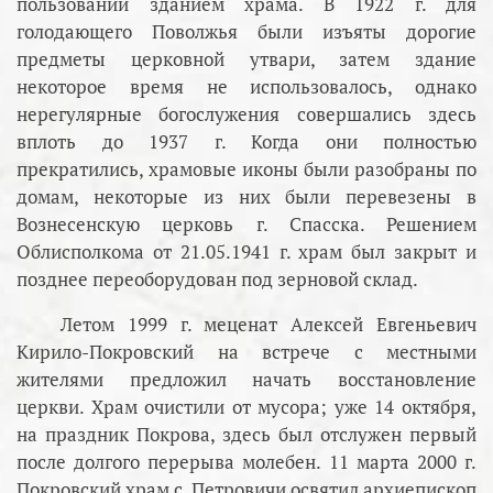
пользовании зданием храма. В 1922 г. для
голодающего Поволжья были изъяты дорогие
предметы церковной утвари, затем здание
некоторое время не использовалось, однако
нерегулярные богослужения совершались здесь
вплоть до 1937 г. Когда они полностью
прекратились, храмовые иконы были разобраны по
домам, некоторые из них были перевезены в
Вознесенскую церковь г. Спасска. Решением
Облисполкома от 21.05.1941 г. храм был закрыт и
позднее переоборудован под зерновой склад.
Летом 1999 г. меценат Алексей Евгеньевич
Кирило-Покровский на встрече с местными
жителями предложил начать восстановление
церкви. Храм очистили от мусора; уже 14 октября,
на праздник Покрова, здесь был отслужен первый
после долгого перерыва молебен. 11 марта 2000 г.
Покровский храм с. Петровичи освятил архиепископ