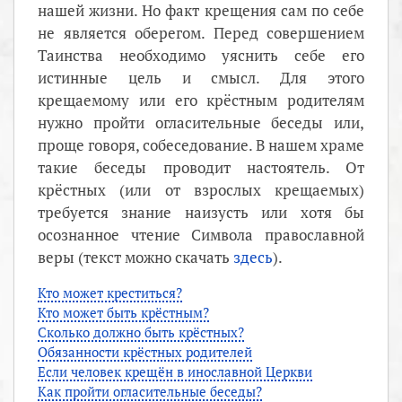
нашей жизни. Но факт крещения сам по себе
не является оберегом. Перед совершением
Таинства необходимо уяснить себе его
истинные цель и смысл. Для этого
крещаемому или его крёстным родителям
нужно пройти огласительные беседы или,
проще говоря, собеседование. В нашем храме
такие беседы проводит настоятель. От
крёстных (или от взрослых крещаемых)
требуется знание наизусть или хотя бы
осознанное чтение Символа православной
веры (текст можно скачать
здесь
).
Кто может креститься?
Кто может быть крёстным?
Сколько должно быть крёстных?
Обязанности крёстных родителей
Если человек крещён в инославной Церкви
Как пройти огласительные беседы?