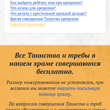
Как выбрать ребёнку имя при крещении?
Что нужно для крещения?
Что делать с крестильной одеждой дальше?
Время совершения Таинства крещения
Обратите внимание
Все Таинства и требы в
нашем храме совершаются
бесплатно.
Размер пожертвования не установлен, при
желании вы можете
оказать посильную
помощь храму
.
По вопросам совершения Таинств и треб
можно обратиться к о. настоятелю в храме