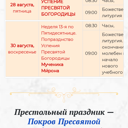
08:30
Часы,
УСПЕНИЕ
28 августа,
ПРЕСВЯТОЙ
Божествен
пятница
09:00
БОГОРОДИЦЫ
литургия
08:30
Часы,
Неделя 13-я по
Пятидесятнице.
Божествен
Попразднство
литургия. П
30 августа,
Успения
окончании 
воскресенье
Пресвятой
09:00
молебен н
Богородицы
начало
Мученика
нового
Ми́рона
учебного г
Престольный праздник —
Покров Пресвятой