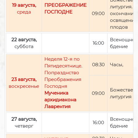
19 августа,
ПРЕОБРАЖЕНИЕ
литургия. П
среда
ГОСПОДНЕ
09:00
окончании 
освящение
плодов
22 августа,
Всенощно
16:00
суббота
бдение
Неделя 12-я по
08:30
Часы,
Пятидесятнице.
Попразднство
23 августа,
Преображения
воскресенье
Господня
Божествен
Мученика
09:00
литургия
архидиакона
Лаврентия
27 августа,
Всенощно
16:00
четверг
бдение