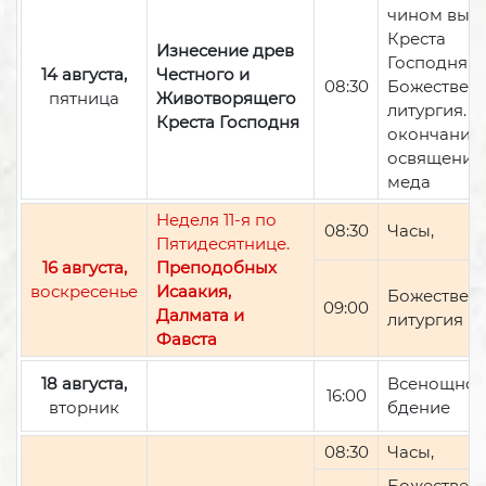
чином вын
Креста
Изнесение древ
Господня,
14 августа,
Честного и
08:30
Божествен
пятница
Животворящего
литургия. П
Креста Господня
окончании 
освящение
меда
Неделя 11-я по
08:30
Часы,
Пятидесятнице.
16 августа,
Преподобных
воскресенье
Исаакия,
Божествен
09:00
Далмата и
литургия
Фавста
18 августа,
Всенощно
16:00
вторник
бдение
08:30
Часы,
Божествен