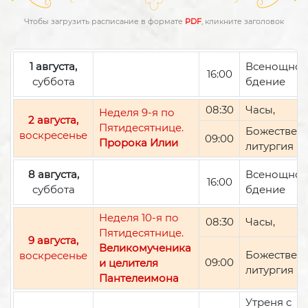
Чтобы загрузить расписание в формате
PDF
, кликните заголовок
1 августа,
Всенощно
16:00
суббота
бдение
08:30
Часы,
Неделя 9-я по
2 августа,
Пятидесятнице.
Божествен
воскресенье
09:00
Пророка Илии
литургия
8 августа,
Всенощно
16:00
суббота
бдение
Неделя 10-я по
08:30
Часы,
Пятидесятнице.
9 августа,
Великомученика
Божествен
воскресенье
09:00
и целителя
литургия
Пантелеимона
Утреня с