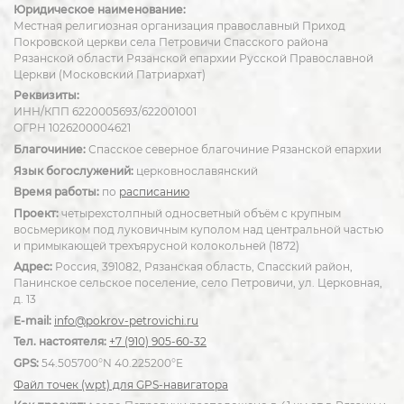
Юридическое наименование:
Местная религиозная организация православный Приход
Покровской церкви села Петровичи Спасского района
Рязанской области Рязанской епархии Русской Православной
Церкви (Московский Патриархат)
Реквизиты:
ИНН/КПП 6220005693/622001001
ОГРН 1026200004621
Благочиние:
Спасское северное благочиние Рязанской епархии
Язык богослужений:
церковнославянский
Время работы:
по
расписанию
Проект:
четырехстолпный односветный объём с крупным
восьмериком под луковичным куполом над центральной частью
и примыкающей трехъярусной колокольней (1872)
Адрес:
Россия, 391082, Рязанская область, Спасский район,
Панинское сельское поселение, село Петровичи, ул. Церковная,
д. 13
E-mail:
info@pokrov-petrovichi.ru
Тел. настоятеля:
+7 (910) 905-60-32
GPS:
54.505700°N 40.225200°E
Файл точек (wpt) для GPS-навигатора