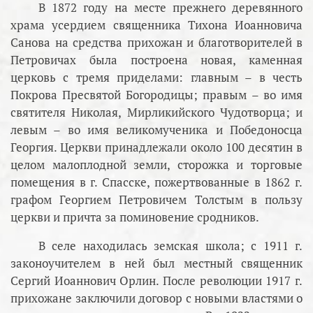
В 1872 году на месте прежнего деревянного
храма усердием священника Тихона Иоанновича
Санова на средства прихожан и благотворителей в
Петровичах была построена новая, каменная
церковь с тремя приделами: главным – в честь
Покрова Пресвятой Богородицы; правым – во имя
святителя Николая, Мирликийского Чудотворца; и
левым – во имя великомученика и Победоносца
Георгия. Церкви принадлежали около 100 десятин в
целом малоплодной земли, сторожка и торговые
помещения в г. Спасске, пожертвованные в 1862 г.
графом Георгием Петровичем Толстым в пользу
церкви и причта за поминовение сродников.
В селе находилась земская школа; с 1911 г.
законоучителем в ней был местный священник
Сергий Иоаннович Орлин. После революции 1917 г.
прихожане заключили договор с новыми властями о