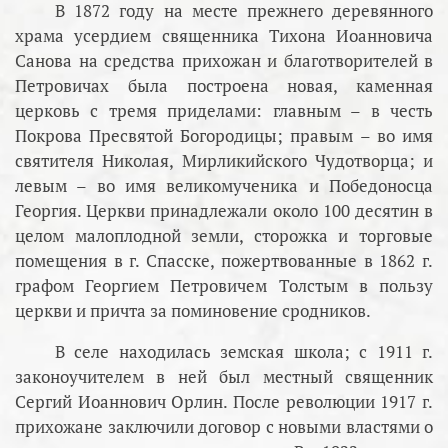
В 1872 году на месте прежнего деревянного
храма усердием священника Тихона Иоанновича
Санова на средства прихожан и благотворителей в
Петровичах была построена новая, каменная
церковь с тремя приделами: главным – в честь
Покрова Пресвятой Богородицы; правым – во имя
святителя Николая, Мирликийского Чудотворца; и
левым – во имя великомученика и Победоносца
Георгия. Церкви принадлежали около 100 десятин в
целом малоплодной земли, сторожка и торговые
помещения в г. Спасске, пожертвованные в 1862 г.
графом Георгием Петровичем Толстым в пользу
церкви и причта за поминовение сродников.
В селе находилась земская школа; с 1911 г.
законоучителем в ней был местный священник
Сергий Иоаннович Орлин. После революции 1917 г.
прихожане заключили договор с новыми властями о