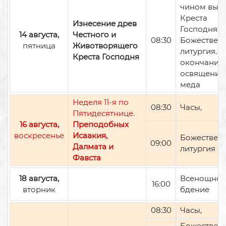
чином вын
Креста
Изнесение древ
Господня,
14 августа,
Честного и
08:30
Божествен
пятница
Животворящего
литургия. П
Креста Господня
окончании 
освящение
меда
Неделя 11-я по
08:30
Часы,
Пятидесятнице.
16 августа,
Преподобных
воскресенье
Исаакия,
Божествен
09:00
Далмата и
литургия
Фавста
18 августа,
Всенощно
16:00
вторник
бдение
08:30
Часы,
Божествен