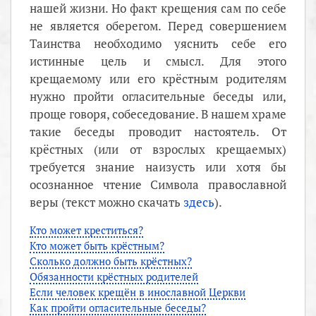
нашей жизни. Но факт крещения сам по себе
не является оберегом. Перед совершением
Таинства необходимо уяснить себе его
истинные цель и смысл. Для этого
крещаемому или его крёстным родителям
нужно пройти огласительные беседы или,
проще говоря, собеседование. В нашем храме
такие беседы проводит настоятель. От
крёстных (или от взрослых крещаемых)
требуется знание наизусть или хотя бы
осознанное чтение Символа православной
веры (текст можно скачать
здесь
).
Кто может креститься?
Кто может быть крёстным?
Сколько должно быть крёстных?
Обязанности крёстных родителей
Если человек крещён в инославной Церкви
Как пройти огласительные беседы?