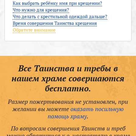
Как выбрать ребёнку имя при крещении?
Что нужно для крещения?
Что делать с крестильной одеждой дальше?
Время совершения Таинства крещения
Обратите внимание
Все Таинства и требы в
нашем храме совершаются
бесплатно.
Размер пожертвования не установлен, при
желании вы можете
оказать посильную
помощь храму
.
По вопросам совершения Таинств и треб
можно обратиться к о. настоятелю в храме