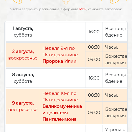
Чтобы загрузить расписание в формате
PDF
, кликните заголовок
1 августа,
Всенощно
16:00
суббота
бдение
08:30
Часы,
Неделя 9-я по
2 августа,
Пятидесятнице.
Божествен
воскресенье
09:00
Пророка Илии
литургия
8 августа,
Всенощно
16:00
суббота
бдение
Неделя 10-я по
08:30
Часы,
Пятидесятнице.
9 августа,
Великомученика
Божествен
воскресенье
09:00
и целителя
литургия
Пантелеимона
Утреня с