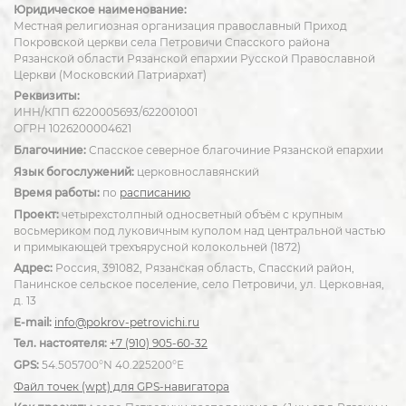
Юридическое наименование:
Местная религиозная организация православный Приход
Покровской церкви села Петровичи Спасского района
Рязанской области Рязанской епархии Русской Православной
Церкви (Московский Патриархат)
Реквизиты:
ИНН/КПП 6220005693/622001001
ОГРН 1026200004621
Благочиние:
Спасское северное благочиние Рязанской епархии
Язык богослужений:
церковнославянский
Время работы:
по
расписанию
Проект:
четырехстолпный односветный объём с крупным
восьмериком под луковичным куполом над центральной частью
и примыкающей трехъярусной колокольней (1872)
Адрес:
Россия, 391082, Рязанская область, Спасский район,
Панинское сельское поселение, село Петровичи, ул. Церковная,
д. 13
E-mail:
info@pokrov-petrovichi.ru
Тел. настоятеля:
+7 (910) 905-60-32
GPS:
54.505700°N 40.225200°E
Файл точек (wpt) для GPS-навигатора