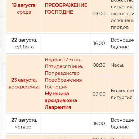
19 августа,
ПРЕОБРАЖЕНИЕ
литургия. П
среда
ГОСПОДНЕ
09:00
окончании 
освящение
плодов
22 августа,
Всенощно
16:00
суббота
бдение
Неделя 12-я по
08:30
Часы,
Пятидесятнице.
Попразднство
23 августа,
Преображения
воскресенье
Господня
Божествен
Мученика
09:00
литургия
архидиакона
Лаврентия
27 августа,
Всенощно
16:00
четверг
бдение