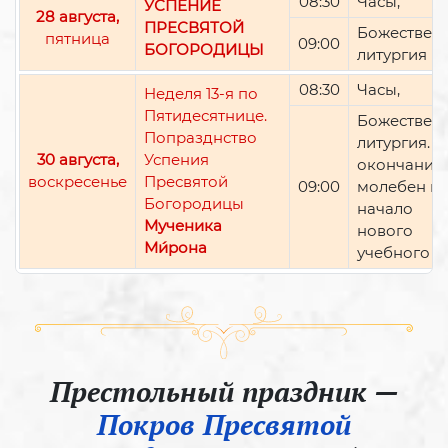
08:30
Часы,
УСПЕНИЕ
28 августа,
ПРЕСВЯТОЙ
Божествен
пятница
09:00
БОГОРОДИЦЫ
литургия
08:30
Часы,
Неделя 13-я по
Пятидесятнице.
Божествен
Попразднство
литургия. П
30 августа,
Успения
окончании 
воскресенье
Пресвятой
09:00
молебен н
Богородицы
начало
Мученика
нового
Ми́рона
учебного г
Престольный праздник —
Покров Пресвятой