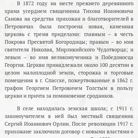
В 1872 году на месте прежнего деревянного
храма усердием священника Тихона Иоанновича
Санова на средства прихожан и благотворителей в
Петровичах была построена новая, каменная
церковь с тремя приделами: главным – в честь
Покрова Пресвятой Богородицы; правым – во имя
святителя Николая, Мирликийского Чудотворца; и
левым – во имя великомученика и Победоносца
Георгия. Церкви принадлежали около 100 десятин в
целом малоплодной земли, сторожка и торговые
помещения в г. Спасске, пожертвованные в 1862 г.
графом Георгием Петровичем Толстым в пользу
церкви и причта за поминовение сродников.
В селе находилась земская школа; с 1911 г.
законоучителем в ней был местный священник
Сергий Иоаннович Орлин. После революции 1917 г.
прихожане заключили договор с новыми властями о