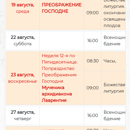
19 августа,
ПРЕОБРАЖЕНИЕ
литургия. П
среда
ГОСПОДНЕ
09:00
окончании 
освящение
плодов
22 августа,
Всенощно
16:00
суббота
бдение
Неделя 12-я по
08:30
Часы,
Пятидесятнице.
Попразднство
23 августа,
Преображения
воскресенье
Господня
Божествен
Мученика
09:00
литургия
архидиакона
Лаврентия
27 августа,
Всенощно
16:00
четверг
бдение