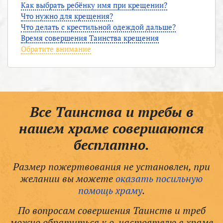
Как выбрать ребёнку имя при крещении?
Что нужно для крещения?
Что делать с крестильной одеждой дальше?
Время совершения Таинства крещения
Обратите внимание
Все Таинства и требы в
нашем храме совершаются
бесплатно.
Размер пожертвования не установлен, при
желании вы можете
оказать посильную
помощь храму
.
По вопросам совершения Таинств и треб
можно обратиться к о. настоятелю в храме