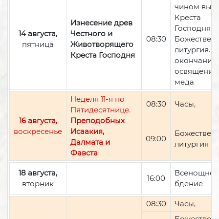
чином вын
Креста
Изнесение древ
Господня,
14 августа,
Честного и
08:30
Божествен
пятница
Животворящего
литургия. П
Креста Господня
окончании 
освящение
меда
Неделя 11-я по
08:30
Часы,
Пятидесятнице.
16 августа,
Преподобных
воскресенье
Исаакия,
Божествен
09:00
Далмата и
литургия
Фавста
18 августа,
Всенощно
16:00
вторник
бдение
08:30
Часы,
Божествен