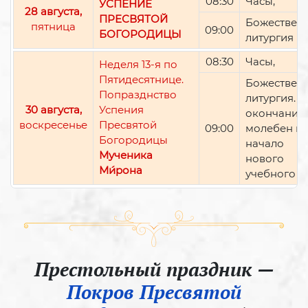
08:30
Часы,
УСПЕНИЕ
28 августа,
ПРЕСВЯТОЙ
Божествен
пятница
09:00
БОГОРОДИЦЫ
литургия
08:30
Часы,
Неделя 13-я по
Пятидесятнице.
Божествен
Попразднство
литургия. П
30 августа,
Успения
окончании 
воскресенье
Пресвятой
09:00
молебен н
Богородицы
начало
Мученика
нового
Ми́рона
учебного г
Престольный праздник —
Покров Пресвятой