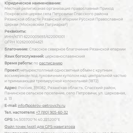
Юридическое наименование:
Местная религиозная организация православный Приход
Покровской церкви села Петровичи Спасского района
Рязанской области Рязанской епархии Русской Православной
Церкви (Московский Патриархат)
Реквизиты:
ИНН/КПП 6220005693/622001001
ОГРН 1026200004621
Благочиние:
Спасское северное благочиние Рязанской епархии
Язык богослужений:
церковнославянский
Время работы:
по
расписанию
Проект:
четырехстолпный односветный объём с крупным
восьмериком под луковичным куполом над центральной частью
и примыкающей трехъярусной колокольней (1872)
Адрес:
Россия, 391082, Рязанская область, Спасский район,
Панинское сельское поселение, село Петровичи, ул. Церковная,
д. 13
E-mail:
info@pokrov-petrovichi.ru
Тел. настоятеля:
+7 (910) 905-60-32
GPS:
54.505700°N 40.225200°E
Файл точек (wpt) для GPS-навигатора