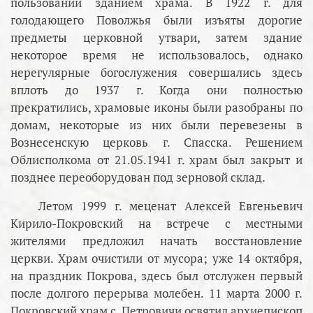
пользовании зданием храма. В 1922 г. для
голодающего Поволжья были изъяты дорогие
предметы церковной утвари, затем здание
некоторое время не использовалось, однако
нерегулярные богослужения совершались здесь
вплоть до 1937 г. Когда они полностью
прекратились, храмовые иконы были разобраны по
домам, некоторые из них были перевезены в
Вознесенскую церковь г. Спасска. Решением
Облисполкома от 21.05.1941 г. храм был закрыт и
позднее переоборудован под зерновой склад.
Летом 1999 г. меценат Алексей Евгеньевич
Кирило-Покровский на встрече с местными
жителями предложил начать восстановление
церкви. Храм очистили от мусора; уже 14 октября,
на праздник Покрова, здесь был отслужен первый
после долгого перерыва молебен. 11 марта 2000 г.
Покровский храм с. Петровичи освятил архиепископ