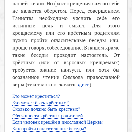
нашей жизни. Но факт крещения сам по себе
не является оберегом. Перед совершением
Таинства необходимо уяснить себе его
истинные цель и смысл. Для этого
крещаемому или его крёстным родителям
нужно пройти огласительные беседы или,
проще говоря, собеседование. В нашем храме
такие беседы проводит настоятель. От
крёстных (или от взрослых крещаемых)
требуется знание наизусть или хотя бы
осознанное чтение Символа православной
веры (текст можно скачать
здесь
).
Кто может креститься?
Кто может быть крёстным?
Сколько должно быть крёстных?
Обязанности крёстных родителей
Если человек крещён в инославной Церкви
Как пройти огласительные беседы?