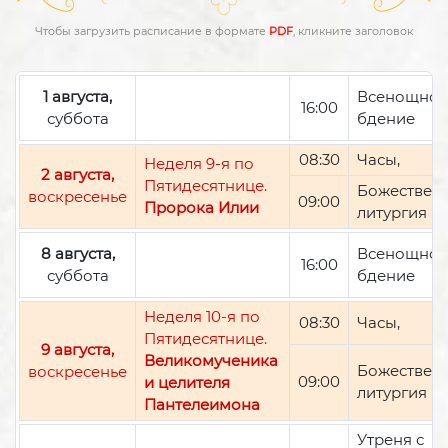
Чтобы загрузить расписание в формате
PDF
, кликните заголовок
1 августа,
Всенощно
16:00
суббота
бдение
08:30
Часы,
Неделя 9-я по
2 августа,
Пятидесятнице.
Божествен
воскресенье
09:00
Пророка Илии
литургия
8 августа,
Всенощно
16:00
суббота
бдение
Неделя 10-я по
08:30
Часы,
Пятидесятнице.
9 августа,
Великомученика
Божествен
воскресенье
09:00
и целителя
литургия
Пантелеимона
Утреня с