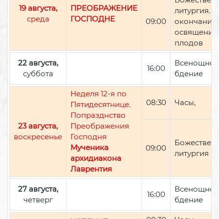
19 августа,
ПРЕОБРАЖЕНИЕ
литургия. П
среда
ГОСПОДНЕ
09:00
окончании 
освящение
плодов
22 августа,
Всенощно
16:00
суббота
бдение
Неделя 12-я по
08:30
Часы,
Пятидесятнице.
Попразднство
23 августа,
Преображения
воскресенье
Господня
Божествен
Мученика
09:00
литургия
архидиакона
Лаврентия
27 августа,
Всенощно
16:00
четверг
бдение