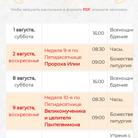
Чтобы загрузить расписание в формате
PDF
, кликните заголовок
1 августа,
Всенощно
16:00
суббота
бдение
08:30
Часы,
Неделя 9-я по
2 августа,
Пятидесятнице.
Божествен
воскресенье
09:00
Пророка Илии
литургия
8 августа,
Всенощно
16:00
суббота
бдение
Неделя 10-я по
08:30
Часы,
Пятидесятнице.
9 августа,
Великомученика
Божествен
воскресенье
09:00
и целителя
литургия
Пантелеимона
Утреня с