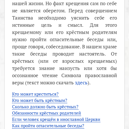
нашей жизни. Но факт крещения сам по себе
не является оберегом. Перед совершением
Таинства необходимо уяснить себе его
истинные цель и смысл. Для этого
крещаемому или его крёстным родителям
нужно пройти огласительные беседы или,
проще говоря, собеседование. В нашем храме
такие беседы проводит настоятель. От
крёстных (или от взрослых крещаемых)
требуется знание наизусть или хотя бы
осознанное чтение Символа православной
веры (текст можно скачать
здесь
).
Кто может креститься?
Кто может быть крёстным?
Сколько должно быть крёстных?
Обязанности крёстных родителей
Если человек крещён в инославной Церкви
Как пройти огласительные беседы?