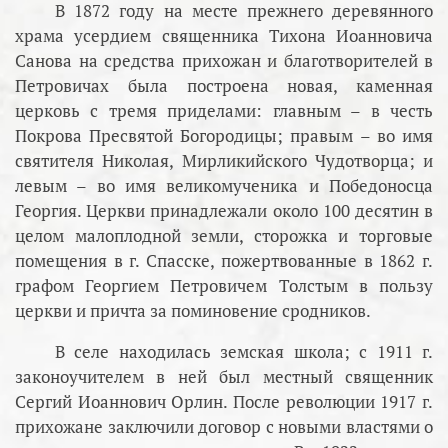
В 1872 году на месте прежнего деревянного
храма усердием священника Тихона Иоанновича
Санова на средства прихожан и благотворителей в
Петровичах была построена новая, каменная
церковь с тремя приделами: главным – в честь
Покрова Пресвятой Богородицы; правым – во имя
святителя Николая, Мирликийского Чудотворца; и
левым – во имя великомученика и Победоносца
Георгия. Церкви принадлежали около 100 десятин в
целом малоплодной земли, сторожка и торговые
помещения в г. Спасске, пожертвованные в 1862 г.
графом Георгием Петровичем Толстым в пользу
церкви и причта за поминовение сродников.
В селе находилась земская школа; с 1911 г.
законоучителем в ней был местный священник
Сергий Иоаннович Орлин. После революции 1917 г.
прихожане заключили договор с новыми властями о