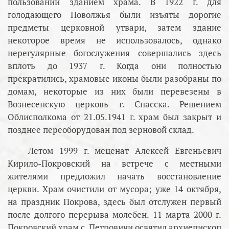
пользовании зданием храма. В 1922 г. для
голодающего Поволжья были изъяты дорогие
предметы церковной утвари, затем здание
некоторое время не использовалось, однако
нерегулярные богослужения совершались здесь
вплоть до 1937 г. Когда они полностью
прекратились, храмовые иконы были разобраны по
домам, некоторые из них были перевезены в
Вознесенскую церковь г. Спасска. Решением
Облисполкома от 21.05.1941 г. храм был закрыт и
позднее переоборудован под зерновой склад.
Летом 1999 г. меценат Алексей Евгеньевич
Кирило-Покровский на встрече с местными
жителями предложил начать восстановление
церкви. Храм очистили от мусора; уже 14 октября,
на праздник Покрова, здесь был отслужен первый
после долгого перерыва молебен. 11 марта 2000 г.
Покровский храм с. Петровичи освятил архиепископ