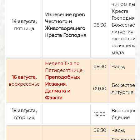
чином вын
Креста
Изнесение древ
Господня,
14 августа,
Честного и
08:30
Божествен
пятница
Животворящего
литургия. П
Креста Господня
окончании 
освящение
меда
Неделя 11-я по
08:30
Часы,
Пятидесятнице.
16 августа,
Преподобных
воскресенье
Исаакия,
Божествен
09:00
Далмата и
литургия
Фавста
18 августа,
Всенощно
16:00
вторник
бдение
08:30
Часы,
Божествен