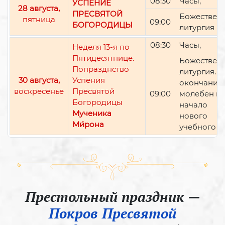
08:30
Часы,
УСПЕНИЕ
28 августа,
ПРЕСВЯТОЙ
Божествен
пятница
09:00
БОГОРОДИЦЫ
литургия
08:30
Часы,
Неделя 13-я по
Пятидесятнице.
Божествен
Попразднство
литургия. П
30 августа,
Успения
окончании 
воскресенье
Пресвятой
09:00
молебен н
Богородицы
начало
Мученика
нового
Ми́рона
учебного г
Престольный праздник —
Покров Пресвятой