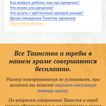
Как выбрать ребёнку имя при крещении?
Что нужно для крещения?
Что делать с крестильной одеждой дальше?
Время совершения Таинства крещения
Обратите внимание
Все Таинства и требы в
нашем храме совершаются
бесплатно.
Размер пожертвования не установлен, при
желании вы можете
оказать посильную
помощь храму
.
По вопросам совершения Таинств и треб
можно обратиться к о. настоятелю в храме