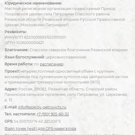
Юридическое наименование:
Местная религиозная организация православный Приход
Покровской церкви села Петровичи Спасского района
Рязанской области Рязанской епархии Русской Православной
Церкви (Московский Патриархат)
Реквизиты:
ИНН/КПП 6220005693/622001001
ОГРН 1026200004621
Благочиние:
Спасское северное благочиние Рязанской епархии
Язык богослужений:
церковнославянский
Время работы:
по
расписанию
Проект:
четырехстолпный односветный объём с крупным
восьмериком под луковичным куполом над центральной частью
и примыкающей трехъярусной колокольней (1872)
Адрес:
Россия, 391082, Рязанская область, Спасский район,
Панинское сельское поселение, село Петровичи, ул. Церковная,
д. 13
E-mail:
info@pokrov-petrovichi.ru
Тел. настоятеля:
+7 (910) 905-60-32
GPS:
54.505700°N 40.225200°E
Файл точек (wpt) для GPS-навигатора