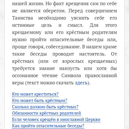
нашей жизни. Но факт крещения сам по себе
не является оберегом. Перед совершением
Таинства необходимо уяснить себе его
истинные цель и смысл. Для этого
крещаемому или его крёстным родителям
нужно пройти огласительные беседы или,
проще говоря, собеседование. В нашем храме
такие беседы проводит настоятель. От
крёстных (или от взрослых крещаемых)
требуется знание наизусть или хотя бы
осознанное чтение Символа православной
веры (текст можно скачать
здесь
).
Кто может креститься?
Кто может быть крёстным?
Сколько должно быть крёстных?
Обязанности крёстных родителей
Если человек крещён в инославной Церкви
Как пройти огласительные беседы?