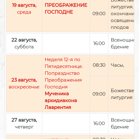
19 августа,
ПРЕОБРАЖЕНИЕ
литургия. П
среда
ГОСПОДНЕ
09:00
окончании 
освящение
плодов
22 августа,
Всенощно
16:00
суббота
бдение
Неделя 12-я по
08:30
Часы,
Пятидесятнице.
Попразднство
23 августа,
Преображения
воскресенье
Господня
Божествен
Мученика
09:00
литургия
архидиакона
Лаврентия
27 августа,
Всенощно
16:00
четверг
бдение