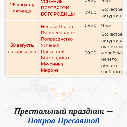
08:30
Часы,
УСПЕНИЕ
28 августа,
ПРЕСВЯТОЙ
Божествен
пятница
09:00
БОГОРОДИЦЫ
литургия
08:30
Часы,
Неделя 13-я по
Пятидесятнице.
Божествен
Попразднство
литургия. П
30 августа,
Успения
окончании 
воскресенье
Пресвятой
09:00
молебен н
Богородицы
начало
Мученика
нового
Ми́рона
учебного г
Престольный праздник —
Покров Пресвятой