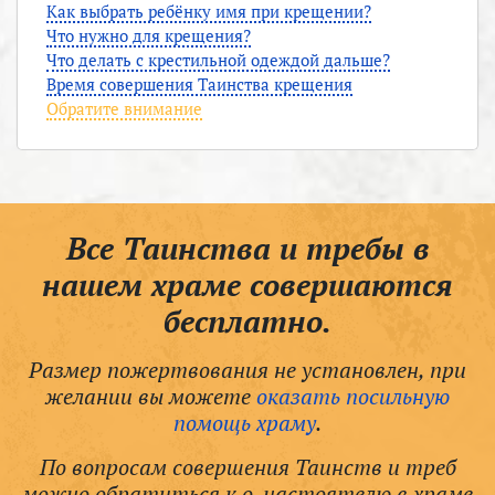
Как выбрать ребёнку имя при крещении?
Что нужно для крещения?
Что делать с крестильной одеждой дальше?
Время совершения Таинства крещения
Обратите внимание
Все Таинства и требы в
нашем храме совершаются
бесплатно.
Размер пожертвования не установлен, при
желании вы можете
оказать посильную
помощь храму
.
По вопросам совершения Таинств и треб
можно обратиться к о. настоятелю в храме