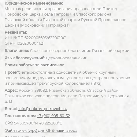
Юридическое наименование:
Местная религиозная организация православный Приход
Покровской церкви села Петровичи Спасского района
Рязанской области Рязанской епархии Русской Православной
Церкви (Московский Патриархат)
Реквизиты:
ИНН/КПП 6220005693/622001001
ОГРН 1026200004621
Благочиние:
Спасское северное благочиние Рязанской епархии
Язык богослужений:
церковнославянский
Время работы:
по
расписанию
Проект:
четырехстолпный односветный объём с крупным
восьмериком под луковичным куполом над центральной частью
и примыкающей трехъярусной колокольней (1872)
Адрес:
Россия, 391082, Рязанская область, Спасский район,
Панинское сельское поселение, село Петровичи, ул. Церковная,
д. 13
E-mail:
info@pokrov-petrovichi.ru
Тел. настоятеля:
+7 (910) 905-60-32
GPS:
54.505700°N 40.225200°E
Файл точек (wpt) для GPS-навигатора