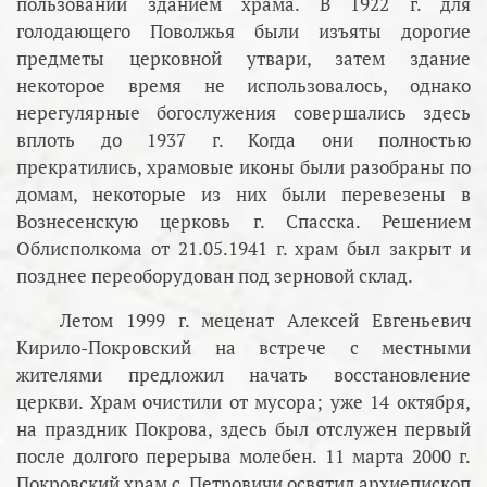
пользовании зданием храма. В 1922 г. для
голодающего Поволжья были изъяты дорогие
предметы церковной утвари, затем здание
некоторое время не использовалось, однако
нерегулярные богослужения совершались здесь
вплоть до 1937 г. Когда они полностью
прекратились, храмовые иконы были разобраны по
домам, некоторые из них были перевезены в
Вознесенскую церковь г. Спасска. Решением
Облисполкома от 21.05.1941 г. храм был закрыт и
позднее переоборудован под зерновой склад.
Летом 1999 г. меценат Алексей Евгеньевич
Кирило-Покровский на встрече с местными
жителями предложил начать восстановление
церкви. Храм очистили от мусора; уже 14 октября,
на праздник Покрова, здесь был отслужен первый
после долгого перерыва молебен. 11 марта 2000 г.
Покровский храм с. Петровичи освятил архиепископ