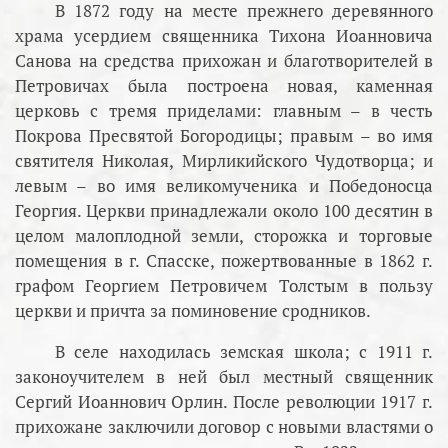
В 1872 году на месте прежнего деревянного
храма усердием священника Тихона Иоанновича
Санова на средства прихожан и благотворителей в
Петровичах была построена новая, каменная
церковь с тремя приделами: главным – в честь
Покрова Пресвятой Богородицы; правым – во имя
святителя Николая, Мирликийского Чудотворца; и
левым – во имя великомученика и Победоносца
Георгия. Церкви принадлежали около 100 десятин в
целом малоплодной земли, сторожка и торговые
помещения в г. Спасске, пожертвованные в 1862 г.
графом Георгием Петровичем Толстым в пользу
церкви и причта за поминовение сродников.
В селе находилась земская школа; с 1911 г.
законоучителем в ней был местный священник
Сергий Иоаннович Орлин. После революции 1917 г.
прихожане заключили договор с новыми властями о