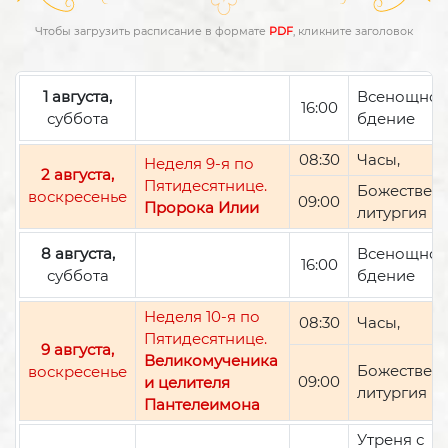
Чтобы загрузить расписание в формате
PDF
, кликните заголовок
1 августа,
Всенощно
16:00
суббота
бдение
08:30
Часы,
Неделя 9-я по
2 августа,
Пятидесятнице.
Божествен
воскресенье
09:00
Пророка Илии
литургия
8 августа,
Всенощно
16:00
суббота
бдение
Неделя 10-я по
08:30
Часы,
Пятидесятнице.
9 августа,
Великомученика
Божествен
воскресенье
09:00
и целителя
литургия
Пантелеимона
Утреня с