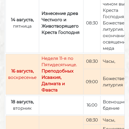
чином вын
Креста
Изнесение древ
Господня,
14 августа,
Честного и
08:30
Божествен
пятница
Животворящего
литургия. П
Креста Господня
окончании 
освящение
меда
Неделя 11-я по
08:30
Часы,
Пятидесятнице.
16 августа,
Преподобных
воскресенье
Исаакия,
Божествен
09:00
Далмата и
литургия
Фавста
18 августа,
Всенощно
16:00
вторник
бдение
08:30
Часы,
Божествен