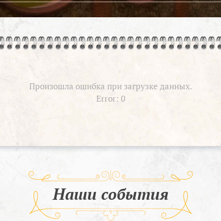
Произошла ошибка при загрузке данных.
Error: 0
Наши события