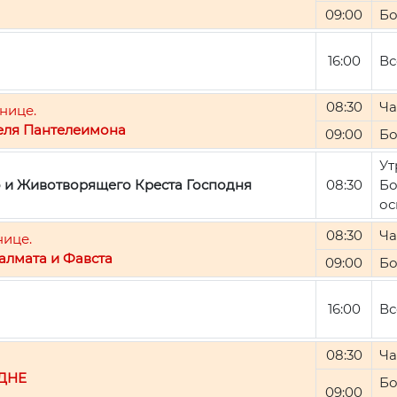
09:00
Бо
16:00
Вс
08:30
Ча
нице.
еля Пантелеимона
09:00
Бо
Ут
о и Животворящего Креста Господня
08:30
Бо
ос
08:30
Ча
нице.
алмата и Фавста
09:00
Бо
16:00
Вс
08:30
Ча
ДНЕ
Бо
09:00