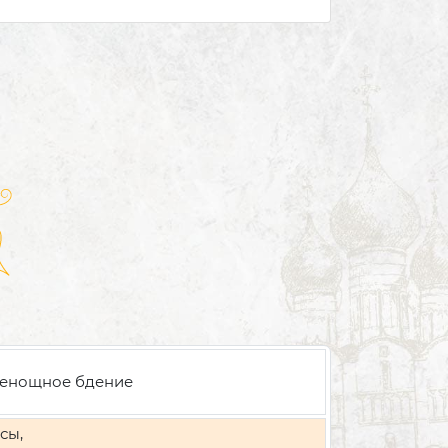
енощное бдение
сы,