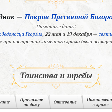
здник —
Покров Пресвятой Богор
Памятные даты:
обедоносца Георгия
,
22 мая
и
19 декабря
—
святи
х при построении каменного храма были освящен
Таинства и требы
Причастие
Поминовени
вание
Отпевание
на дому
в храме