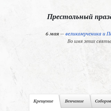
Престольный пра
6 мая
—
великомученика и П
Во имя этих святы
Крещение
Венчание
Соборо