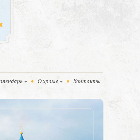
алендарь
О храме
Контакты