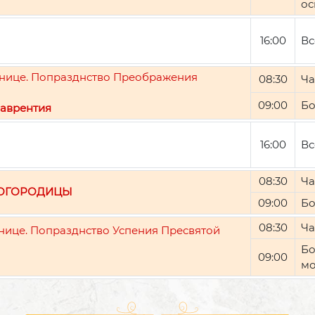
ос
16:00
Вс
ятнице. Попразднство Преображения
08:30
Ча
09:00
Бо
аврентия
16:00
Вс
08:30
Ча
БОГОРОДИЦЫ
09:00
Бо
08:30
Ча
тнице. Попразднство Успения Пресвятой
Бо
09:00
мо