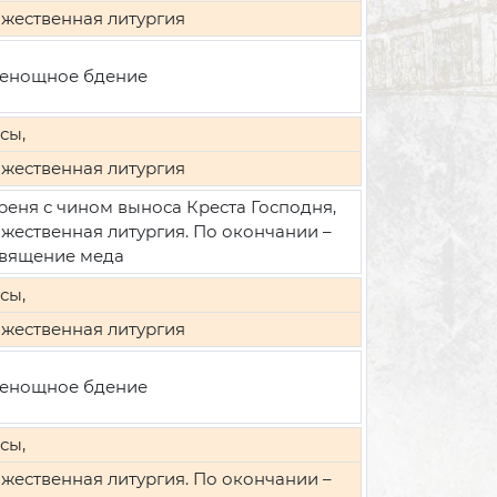
жественная литургия
енощное бдение
сы,
жественная литургия
реня с чином выноса Креста Господня,
жественная литургия. По окончании –
вящение меда
сы,
жественная литургия
енощное бдение
сы,
жественная литургия. По окончании –