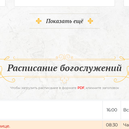
Показать ещё
Расписание богослужений
Чтобы загрузить расписание в формате
PDF
, кликните заголовок
16:00
Вс
08:30
Ча
нице.