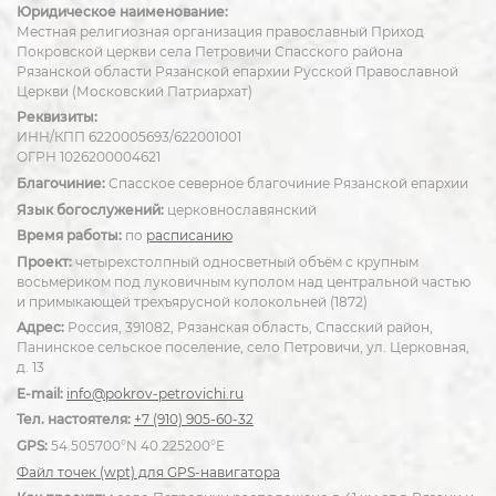
Юридическое наименование:
Местная религиозная организация православный Приход
Покровской церкви села Петровичи Спасского района
Рязанской области Рязанской епархии Русской Православной
Церкви (Московский Патриархат)
Реквизиты:
ИНН/КПП 6220005693/622001001
ОГРН 1026200004621
Благочиние:
Спасское северное благочиние Рязанской епархии
Язык богослужений:
церковнославянский
Время работы:
по
расписанию
Проект:
четырехстолпный односветный объём с крупным
восьмериком под луковичным куполом над центральной частью
и примыкающей трехъярусной колокольней (1872)
Адрес:
Россия, 391082, Рязанская область, Спасский район,
Панинское сельское поселение, село Петровичи, ул. Церковная,
д. 13
E-mail:
info@pokrov-petrovichi.ru
Тел. настоятеля:
+7 (910) 905-60-32
GPS:
54.505700°N 40.225200°E
Файл точек (wpt) для GPS-навигатора