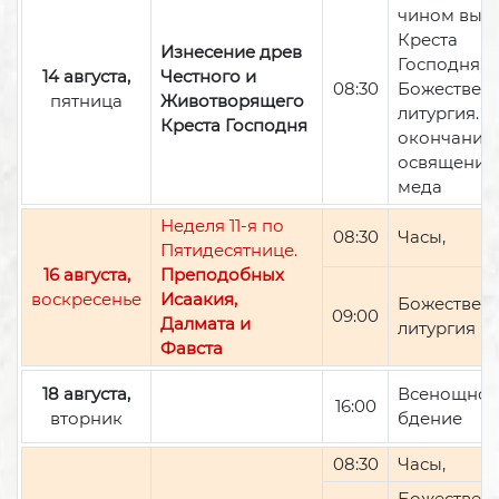
чином вын
Креста
Изнесение древ
Господня,
14 августа,
Честного и
08:30
Божествен
пятница
Животворящего
литургия. П
Креста Господня
окончании 
освящение
меда
Неделя 11-я по
08:30
Часы,
Пятидесятнице.
16 августа,
Преподобных
воскресенье
Исаакия,
Божествен
09:00
Далмата и
литургия
Фавста
18 августа,
Всенощно
16:00
вторник
бдение
08:30
Часы,
Божествен