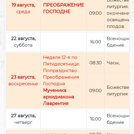
19 августа,
ПРЕОБРАЖЕНИЕ
литургия. П
среда
ГОСПОДНЕ
09:00
окончании 
освящение
плодов
22 августа,
Всенощно
16:00
суббота
бдение
Неделя 12-я по
08:30
Часы,
Пятидесятнице.
Попразднство
23 августа,
Преображения
воскресенье
Господня
Божествен
Мученика
09:00
литургия
архидиакона
Лаврентия
27 августа,
Всенощно
16:00
четверг
бдение