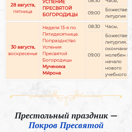
08:30
Часы,
УСПЕНИЕ
28 августа,
ПРЕСВЯТОЙ
Божествен
пятница
09:00
БОГОРОДИЦЫ
литургия
08:30
Часы,
Неделя 13-я по
Пятидесятнице.
Божествен
Попразднство
литургия. П
30 августа,
Успения
окончании 
воскресенье
Пресвятой
09:00
молебен н
Богородицы
начало
Мученика
нового
Ми́рона
учебного г
Престольный праздник —
Покров Пресвятой