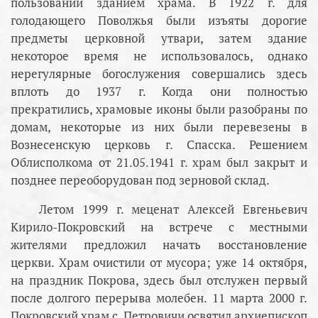
пользовании зданием храма. В 1922 г. для
голодающего Поволжья были изъяты дорогие
предметы церковной утвари, затем здание
некоторое время не использовалось, однако
нерегулярные богослужения совершались здесь
вплоть до 1937 г. Когда они полностью
прекратились, храмовые иконы были разобраны по
домам, некоторые из них были перевезены в
Вознесенскую церковь г. Спасска. Решением
Облисполкома от 21.05.1941 г. храм был закрыт и
позднее переоборудован под зерновой склад.
Летом 1999 г. меценат Алексей Евгеньевич
Кирило-Покровский на встрече с местными
жителями предложил начать восстановление
церкви. Храм очистили от мусора; уже 14 октября,
на праздник Покрова, здесь был отслужен первый
после долгого перерыва молебен. 11 марта 2000 г.
Покровский храм с. Петровичи освятил архиепископ