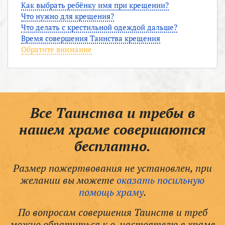
Как выбрать ребёнку имя при крещении?
Что нужно для крещения?
Что делать с крестильной одеждой дальше?
Время совершения Таинства крещения
Обратите внимание
Все Таинства и требы в
нашем храме совершаются
бесплатно.
Размер пожертвования не установлен, при
желании вы можете
оказать посильную
помощь храму
.
По вопросам совершения Таинств и треб
можно обратиться к о. настоятелю в храме