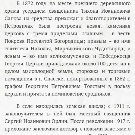
В 1872 году на месте прежнего деревянного
храма усердием священника Тихона Иоанновича
Санова на средства прихожан и благотворителей в
Петровичах была построена новая, каменная
церковь с тремя приделами: главным – в честь
Покрова Пресвятой Богородицы; правым – во имя
святителя Николая, Мирликийского Чудотворца; и
левым – во имя великомученика и Победоносца
Георгия. Церкви принадлежали около 100 десятин в
целом малоплодной земли, сторожка и торговые
помещения в г. Спасске, пожертвованные в 1862 г.
графом Георгием Петровичем Толстым в пользу
церкви и причта за поминовение сродников.
В селе находилась земская школа; с 1911 г.
законоучителем в ней был местный священник
Сергий Иоаннович Орлин. После революции 1917 г.
прихожане заключили договор с новыми властями о