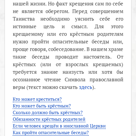
нашей жизни. Но факт крещения сам по себе
не является оберегом. Перед совершением
Таинства необходимо уяснить себе его
истинные цель и смысл. Для этого
крещаемому или его крёстным родителям
нужно пройти огласительные беседы или,
проще говоря, собеседование. В нашем храме
такие беседы проводит настоятель. От
крёстных (или от взрослых крещаемых)
требуется знание наизусть или хотя бы
осознанное чтение Символа православной
веры (текст можно скачать
здесь
).
Кто может креститься?
Кто может быть крёстным?
Сколько должно быть крёстных?
Обязанности крёстных родителей
Если человек крещён в инославной Церкви
Как пройти огласительные беседы?