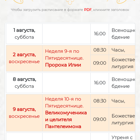
Чтобы загрузить расписание в формате
PDF
, кликните заголовок
1 августа,
Всенощно
16:00
суббота
бдение
08:30
Часы,
Неделя 9-я по
2 августа,
Пятидесятнице.
Божествен
воскресенье
09:00
Пророка Илии
литургия
8 августа,
Всенощно
16:00
суббота
бдение
Неделя 10-я по
08:30
Часы,
Пятидесятнице.
9 августа,
Великомученика
Божествен
воскресенье
09:00
и целителя
литургия
Пантелеимона
Утреня с