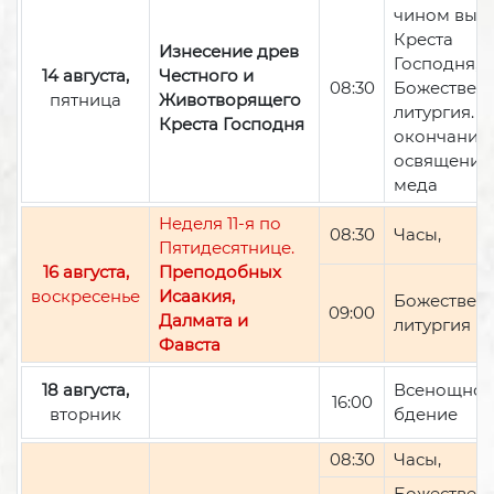
чином вын
Креста
Изнесение древ
Господня,
14 августа,
Честного и
08:30
Божествен
пятница
Животворящего
литургия. П
Креста Господня
окончании 
освящение
меда
Неделя 11-я по
08:30
Часы,
Пятидесятнице.
16 августа,
Преподобных
воскресенье
Исаакия,
Божествен
09:00
Далмата и
литургия
Фавста
18 августа,
Всенощно
16:00
вторник
бдение
08:30
Часы,
Божествен