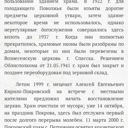
пользовании зданием храма. В 1922 г. для
голодающего Поволжья были изъяты дорогие
предметы церковной утвари, затем здание
некоторое время не использовалось, однако
нерегулярные богослужения совершались здесь
вплоть до 1937 г. Когда они полностью
прекратились, храмовые иконы были разобраны по
домам, некоторые из них были перевезены в
Вознесенскую церковь г. Спасска. Решением
Облисполкома от 21.05.1941 г. храм был закрыт и
позднее переоборудован под зерновой склад.
Летом 1999 г. меценат Алексей Евгеньевич
Кирило-Покровский на встрече с местными
жителями предложил начать восстановление
церкви. Храм очистили от мусора; уже 14 октября,
на праздник Покрова, здесь был отслужен первый
после долгого перерыва молебен. 11 марта 2000 г.
Покровский храм с. Петровичи освятил архиепископ