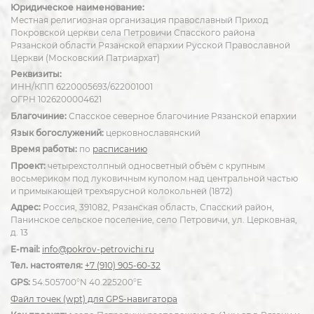
Юридическое наименование:
Местная религиозная организация православный Приход
Покровской церкви села Петровичи Спасского района
Рязанской области Рязанской епархии Русской Православной
Церкви (Московский Патриархат)
Реквизиты:
ИНН/КПП 6220005693/622001001
ОГРН 1026200004621
Благочиние:
Спасское северное благочиние Рязанской епархии
Язык богослужений:
церковнославянский
Время работы:
по
расписанию
Проект:
четырехстолпный односветный объём с крупным
восьмериком под луковичным куполом над центральной частью
и примыкающей трехъярусной колокольней (1872)
Адрес:
Россия, 391082, Рязанская область, Спасский район,
Панинское сельское поселение, село Петровичи, ул. Церковная,
д. 13
E-mail:
info@pokrov-petrovichi.ru
Тел. настоятеля:
+7 (910) 905-60-32
GPS:
54.505700°N 40.225200°E
Файл точек (wpt) для GPS-навигатора