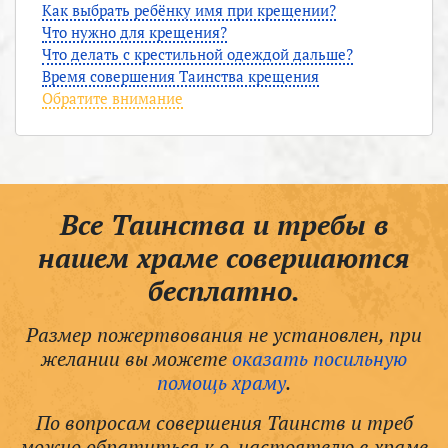
Как выбрать ребёнку имя при крещении?
Что нужно для крещения?
Что делать с крестильной одеждой дальше?
Время совершения Таинства крещения
Обратите внимание
Все Таинства и требы в
нашем храме совершаются
бесплатно.
Размер пожертвования не установлен, при
желании вы можете
оказать посильную
помощь храму
.
По вопросам совершения Таинств и треб
можно обратиться к о. настоятелю в храме