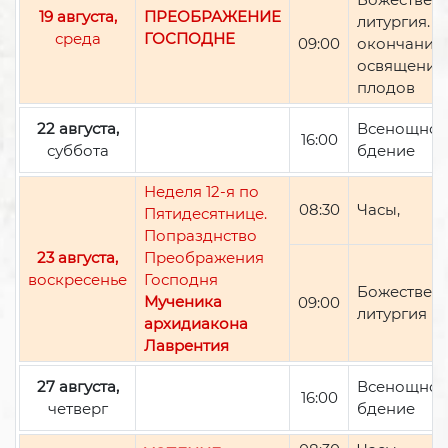
19 августа,
ПРЕОБРАЖЕНИЕ
литургия. П
среда
ГОСПОДНЕ
09:00
окончании 
освящение
плодов
22 августа,
Всенощно
16:00
суббота
бдение
Неделя 12-я по
08:30
Часы,
Пятидесятнице.
Попразднство
23 августа,
Преображения
воскресенье
Господня
Божествен
Мученика
09:00
литургия
архидиакона
Лаврентия
27 августа,
Всенощно
16:00
четверг
бдение