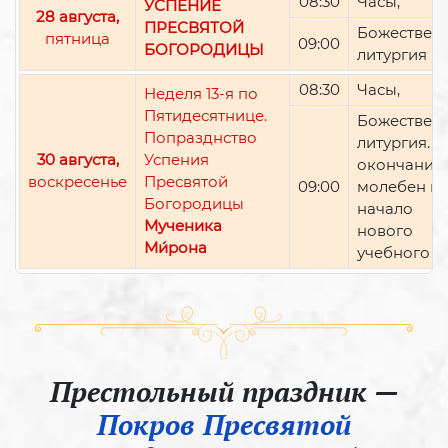
08:30
Часы,
УСПЕНИЕ
28 августа,
ПРЕСВЯТОЙ
Божествен
пятница
09:00
БОГОРОДИЦЫ
литургия
08:30
Часы,
Неделя 13-я по
Пятидесятнице.
Божествен
Попразднство
литургия. П
30 августа,
Успения
окончании 
воскресенье
Пресвятой
09:00
молебен н
Богородицы
начало
Мученика
нового
Ми́рона
учебного г
Престольный праздник —
Покров Пресвятой