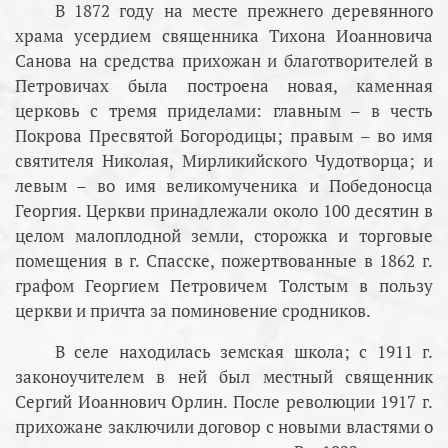
В 1872 году на месте прежнего деревянного
храма усердием священника Тихона Иоанновича
Санова на средства прихожан и благотворителей в
Петровичах была построена новая, каменная
церковь с тремя приделами: главным – в честь
Покрова Пресвятой Богородицы; правым – во имя
святителя Николая, Мирликийского Чудотворца; и
левым – во имя великомученика и Победоносца
Георгия. Церкви принадлежали около 100 десятин в
целом малоплодной земли, сторожка и торговые
помещения в г. Спасске, пожертвованные в 1862 г.
графом Георгием Петровичем Толстым в пользу
церкви и причта за поминовение сродников.
В селе находилась земская школа; с 1911 г.
законоучителем в ней был местный священник
Сергий Иоаннович Орлин. После революции 1917 г.
прихожане заключили договор с новыми властями о