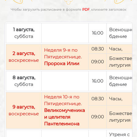
Чтобы загрузить расписание в формате
PDF
, кликните заголовок
1 августа,
Всенощно
16:00
суббота
бдение
08:30
Часы,
Неделя 9-я по
2 августа,
Пятидесятнице.
Божествен
воскресенье
09:00
Пророка Илии
литургия
8 августа,
Всенощно
16:00
суббота
бдение
Неделя 10-я по
08:30
Часы,
Пятидесятнице.
9 августа,
Великомученика
Божествен
воскресенье
09:00
и целителя
литургия
Пантелеимона
Утреня с