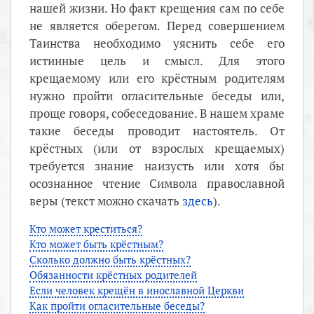
нашей жизни. Но факт крещения сам по себе
не является оберегом. Перед совершением
Таинства необходимо уяснить себе его
истинные цель и смысл. Для этого
крещаемому или его крёстным родителям
нужно пройти огласительные беседы или,
проще говоря, собеседование. В нашем храме
такие беседы проводит настоятель. От
крёстных (или от взрослых крещаемых)
требуется знание наизусть или хотя бы
осознанное чтение Символа православной
веры (текст можно скачать
здесь
).
Кто может креститься?
Кто может быть крёстным?
Сколько должно быть крёстных?
Обязанности крёстных родителей
Если человек крещён в инославной Церкви
Как пройти огласительные беседы?