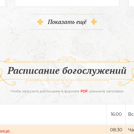
Показать ещё
Расписание богослужений
Чтобы загрузить расписание в формате
PDF
, кликните заголовок
16:00
Вс
08:30
Ча
нице.