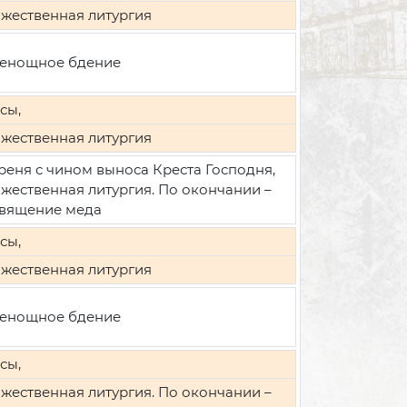
жественная литургия
енощное бдение
сы,
жественная литургия
реня с чином выноса Креста Господня,
жественная литургия. По окончании –
вящение меда
сы,
жественная литургия
енощное бдение
сы,
жественная литургия. По окончании –