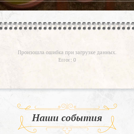
Произошла ошибка при загрузке данных.
Error: 0
Наши события