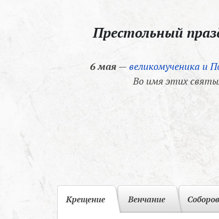
Престольный пра
6 мая
—
великомученика и П
Во имя этих святы
Крещение
Венчание
Соборо