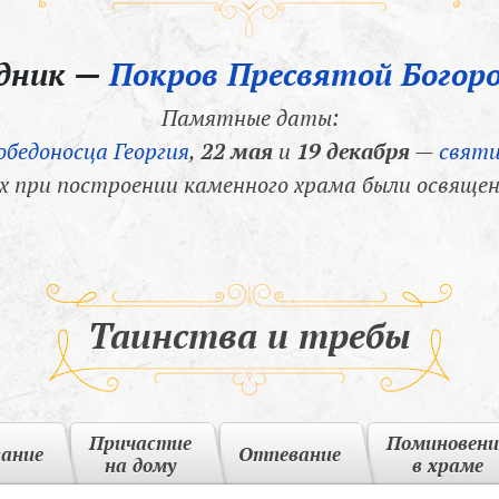
здник —
Покров Пресвятой Богор
Памятные даты:
обедоносца Георгия
,
22 мая
и
19 декабря
—
святи
х при построении каменного храма были освящен
Таинства и требы
Причастие
Поминовени
вание
Отпевание
на дому
в храме