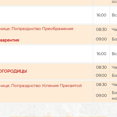
ос
16:00
Вс
ятнице. Попразднство Преображения
08:30
Ча
09:00
Бо
аврентия
16:00
Вс
08:30
Ча
БОГОРОДИЦЫ
09:00
Бо
08:30
Ча
тнице. Попразднство Успения Пресвятой
Бо
09:00
мо