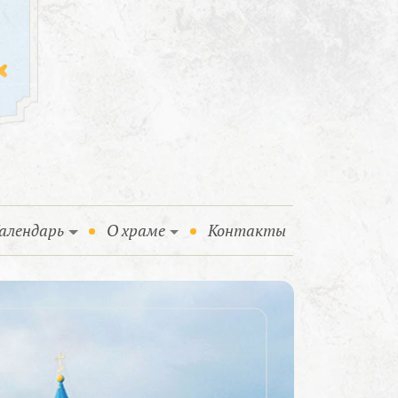
алендарь
О храме
Контакты