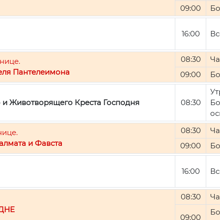
09:00
Бо
16:00
Вс
08:30
Ча
нице.
еля Пантелеимона
09:00
Бо
Ут
о и Животворящего Креста Господня
08:30
Бо
ос
08:30
Ча
нице.
алмата и Фавста
09:00
Бо
16:00
Вс
08:30
Ча
ДНЕ
Бо
09:00