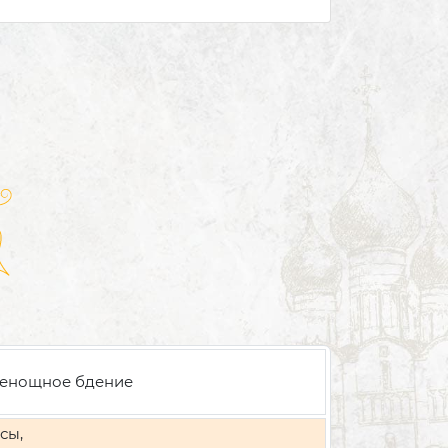
енощное бдение
сы,