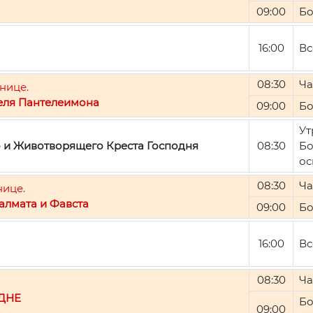
09:00
Бо
16:00
Вс
08:30
Ча
нице.
еля Пантелеимона
09:00
Бо
Ут
о и Животворящего Креста Господня
08:30
Бо
ос
08:30
Ча
нице.
алмата и Фавста
09:00
Бо
16:00
Вс
08:30
Ча
ДНЕ
Бо
09:00