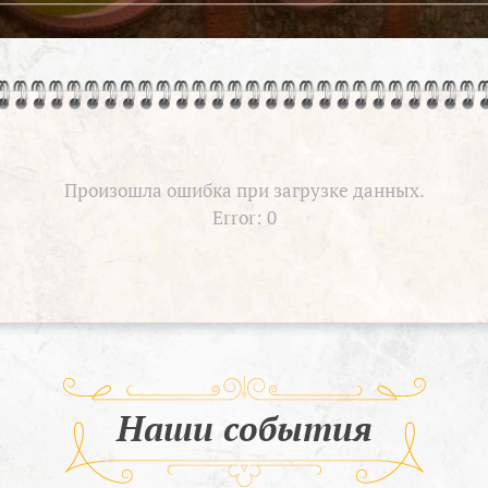
Произошла ошибка при загрузке данных.
Error: 0
Наши события