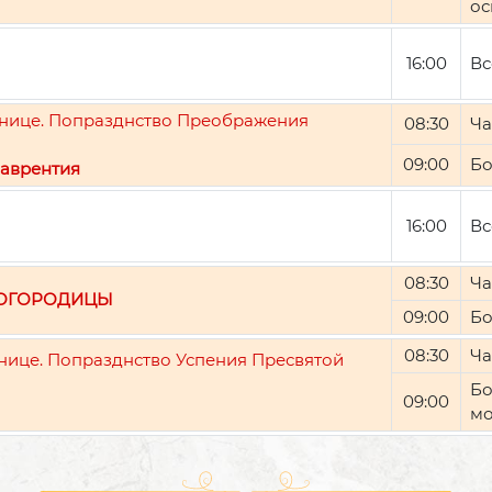
ос
16:00
Вс
ятнице. Попразднство Преображения
08:30
Ча
09:00
Бо
аврентия
16:00
Вс
08:30
Ча
БОГОРОДИЦЫ
09:00
Бо
08:30
Ча
тнице. Попразднство Успения Пресвятой
Бо
09:00
мо