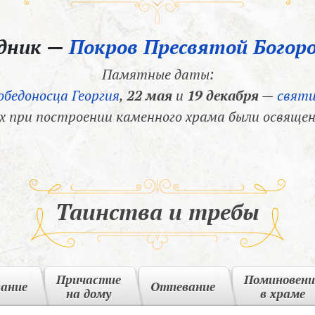
здник —
Покров Пресвятой Богор
Памятные даты:
обедоносца Георгия
,
22 мая
и
19 декабря
—
святи
х при построении каменного храма были освящен
Таинства и требы
Причастие
Поминовени
вание
Отпевание
на дому
в храме