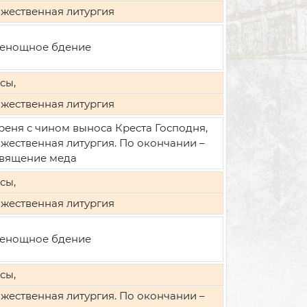
жественная литургия
енощное бдение
сы,
жественная литургия
реня с чином выноса Креста Господня,
жественная литургия. По окончании –
вящение меда
сы,
жественная литургия
енощное бдение
сы,
жественная литургия. По окончании –