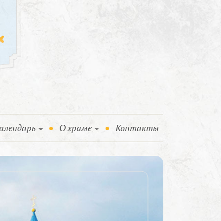
алендарь
О храме
Контакты