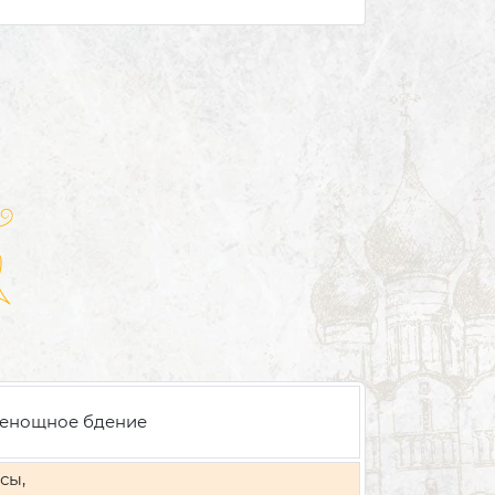
енощное бдение
сы,