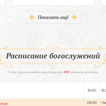
Показать ещё
Расписание богослужений
Чтобы загрузить расписание в формате
PDF
, кликните заголовок
16:00
Вс
08:30
Ча
нице.