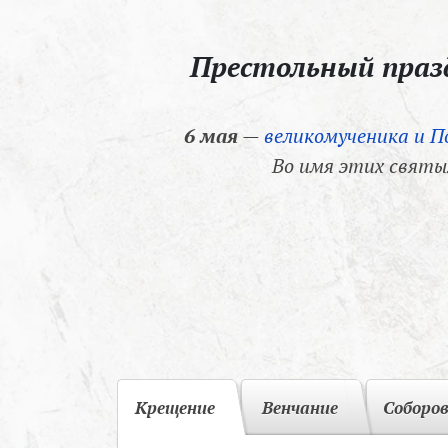
Престольный пра
6 мая
—
великомученика и П
Во имя этих святы
Крещение
Венчание
Соборо