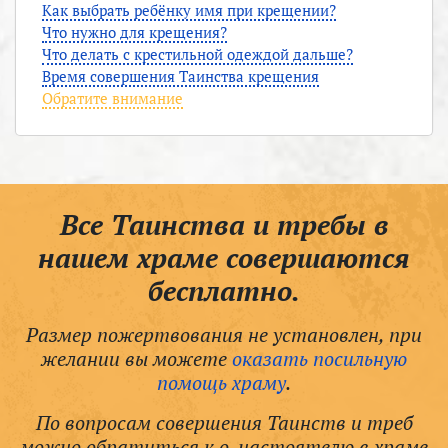
Как выбрать ребёнку имя при крещении?
Что нужно для крещения?
Что делать с крестильной одеждой дальше?
Время совершения Таинства крещения
Обратите внимание
Все Таинства и требы в
нашем храме совершаются
бесплатно.
Размер пожертвования не установлен, при
желании вы можете
оказать посильную
помощь храму
.
По вопросам совершения Таинств и треб
можно обратиться к о. настоятелю в храме