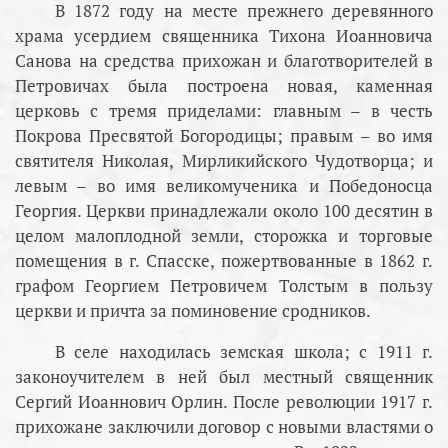
В 1872 году на месте прежнего деревянного
храма усердием священника Тихона Иоанновича
Санова на средства прихожан и благотворителей в
Петровичах была построена новая, каменная
церковь с тремя приделами: главным – в честь
Покрова Пресвятой Богородицы; правым – во имя
святителя Николая, Мирликийского Чудотворца; и
левым – во имя великомученика и Победоносца
Георгия. Церкви принадлежали около 100 десятин в
целом малоплодной земли, сторожка и торговые
помещения в г. Спасске, пожертвованные в 1862 г.
графом Георгием Петровичем Толстым в пользу
церкви и причта за поминовение сродников.
В селе находилась земская школа; с 1911 г.
законоучителем в ней был местный священник
Сергий Иоаннович Орлин. После революции 1917 г.
прихожане заключили договор с новыми властями о