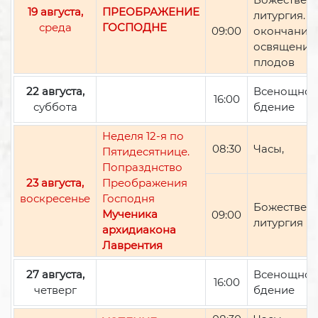
19 августа,
ПРЕОБРАЖЕНИЕ
литургия. П
среда
ГОСПОДНЕ
09:00
окончании 
освящение
плодов
22 августа,
Всенощно
16:00
суббота
бдение
Неделя 12-я по
08:30
Часы,
Пятидесятнице.
Попразднство
23 августа,
Преображения
воскресенье
Господня
Божествен
Мученика
09:00
литургия
архидиакона
Лаврентия
27 августа,
Всенощно
16:00
четверг
бдение