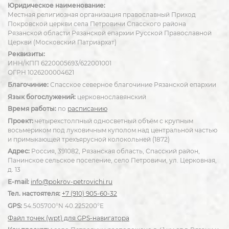
Юридическое наименование:
Местная религиозная организация православный Приход
Покровской церкви села Петровичи Спасского района
Рязанской области Рязанской епархии Русской Православной
Церкви (Московский Патриархат)
Реквизиты:
ИНН/КПП 6220005693/622001001
ОГРН 1026200004621
Благочиние:
Спасское северное благочиние Рязанской епархии
Язык богослужений:
церковнославянский
Время работы:
по
расписанию
Проект:
четырехстолпный односветный объём с крупным
восьмериком под луковичным куполом над центральной частью
и примыкающей трехъярусной колокольней (1872)
Адрес:
Россия, 391082, Рязанская область, Спасский район,
Панинское сельское поселение, село Петровичи, ул. Церковная,
д. 13
E-mail:
info@pokrov-petrovichi.ru
Тел. настоятеля:
+7 (910) 905-60-32
GPS:
54.505700°N 40.225200°E
Файл точек (wpt) для GPS-навигатора