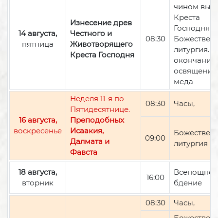
чином вын
Креста
Изнесение древ
Господня,
14 августа,
Честного и
08:30
Божествен
пятница
Животворящего
литургия. П
Креста Господня
окончании 
освящение
меда
Неделя 11-я по
08:30
Часы,
Пятидесятнице.
16 августа,
Преподобных
воскресенье
Исаакия,
Божествен
09:00
Далмата и
литургия
Фавста
18 августа,
Всенощно
16:00
вторник
бдение
08:30
Часы,
Божествен