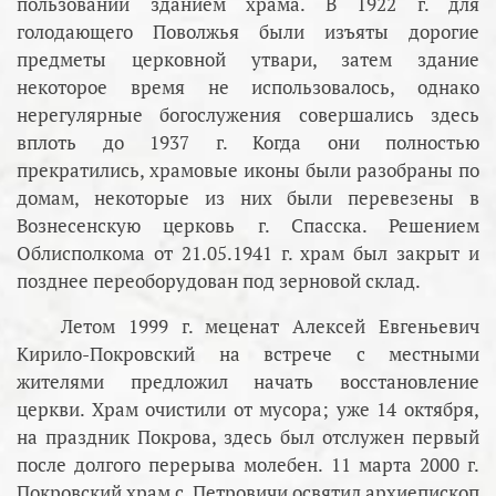
пользовании зданием храма. В 1922 г. для
голодающего Поволжья были изъяты дорогие
предметы церковной утвари, затем здание
некоторое время не использовалось, однако
нерегулярные богослужения совершались здесь
вплоть до 1937 г. Когда они полностью
прекратились, храмовые иконы были разобраны по
домам, некоторые из них были перевезены в
Вознесенскую церковь г. Спасска. Решением
Облисполкома от 21.05.1941 г. храм был закрыт и
позднее переоборудован под зерновой склад.
Летом 1999 г. меценат Алексей Евгеньевич
Кирило-Покровский на встрече с местными
жителями предложил начать восстановление
церкви. Храм очистили от мусора; уже 14 октября,
на праздник Покрова, здесь был отслужен первый
после долгого перерыва молебен. 11 марта 2000 г.
Покровский храм с. Петровичи освятил архиепископ