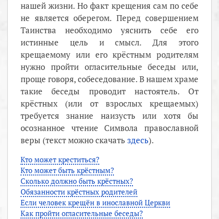
нашей жизни. Но факт крещения сам по себе
не является оберегом. Перед совершением
Таинства необходимо уяснить себе его
истинные цель и смысл. Для этого
крещаемому или его крёстным родителям
нужно пройти огласительные беседы или,
проще говоря, собеседование. В нашем храме
такие беседы проводит настоятель. От
крёстных (или от взрослых крещаемых)
требуется знание наизусть или хотя бы
осознанное чтение Символа православной
веры (текст можно скачать
здесь
).
Кто может креститься?
Кто может быть крёстным?
Сколько должно быть крёстных?
Обязанности крёстных родителей
Если человек крещён в инославной Церкви
Как пройти огласительные беседы?