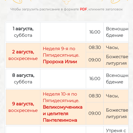
Чтобы загрузить расписание в формате
PDF
, кликните заголовок
1 августа,
Всенощно
16:00
суббота
бдение
08:30
Часы,
Неделя 9-я по
2 августа,
Пятидесятнице.
Божествен
воскресенье
09:00
Пророка Илии
литургия
8 августа,
Всенощно
16:00
суббота
бдение
Неделя 10-я по
08:30
Часы,
Пятидесятнице.
9 августа,
Великомученика
Божествен
воскресенье
09:00
и целителя
литургия
Пантелеимона
Утреня с