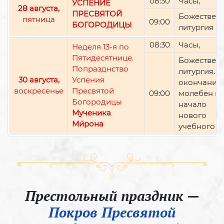
08:30
Часы,
УСПЕНИЕ
28 августа,
ПРЕСВЯТОЙ
Божествен
пятница
09:00
БОГОРОДИЦЫ
литургия
08:30
Часы,
Неделя 13-я по
Пятидесятнице.
Божествен
Попразднство
литургия. П
30 августа,
Успения
окончании 
воскресенье
Пресвятой
09:00
молебен н
Богородицы
начало
Мученика
нового
Ми́рона
учебного г
Престольный праздник —
Покров Пресвятой