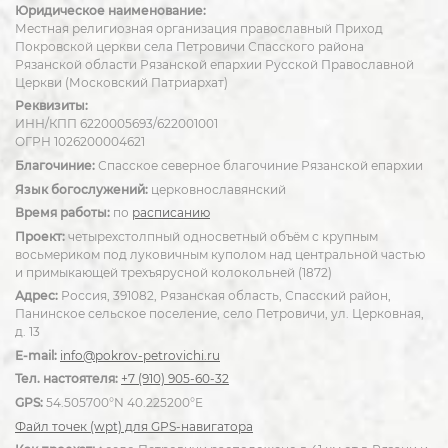
Юридическое наименование:
Местная религиозная организация православный Приход
Покровской церкви села Петровичи Спасского района
Рязанской области Рязанской епархии Русской Православной
Церкви (Московский Патриархат)
Реквизиты:
ИНН/КПП 6220005693/622001001
ОГРН 1026200004621
Благочиние:
Спасское северное благочиние Рязанской епархии
Язык богослужений:
церковнославянский
Время работы:
по
расписанию
Проект:
четырехстолпный односветный объём с крупным
восьмериком под луковичным куполом над центральной частью
и примыкающей трехъярусной колокольней (1872)
Адрес:
Россия, 391082, Рязанская область, Спасский район,
Панинское сельское поселение, село Петровичи, ул. Церковная,
д. 13
E-mail:
info@pokrov-petrovichi.ru
Тел. настоятеля:
+7 (910) 905-60-32
GPS:
54.505700°N 40.225200°E
Файл точек (wpt) для GPS-навигатора