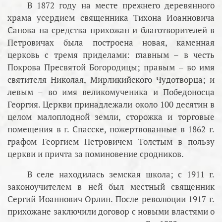
В 1872 году на месте прежнего деревянного
храма усердием священника Тихона Иоанновича
Санова на средства прихожан и благотворителей в
Петровичах была построена новая, каменная
церковь с тремя приделами: главным – в честь
Покрова Пресвятой Богородицы; правым – во имя
святителя Николая, Мирликийского Чудотворца; и
левым – во имя великомученика и Победоносца
Георгия. Церкви принадлежали около 100 десятин в
целом малоплодной земли, сторожка и торговые
помещения в г. Спасске, пожертвованные в 1862 г.
графом Георгием Петровичем Толстым в пользу
церкви и причта за поминовение сродников.
В селе находилась земская школа; с 1911 г.
законоучителем в ней был местный священник
Сергий Иоаннович Орлин. После революции 1917 г.
прихожане заключили договор с новыми властями о