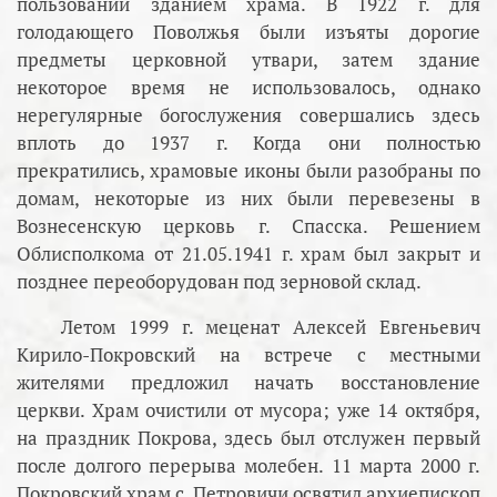
пользовании зданием храма. В 1922 г. для
голодающего Поволжья были изъяты дорогие
предметы церковной утвари, затем здание
некоторое время не использовалось, однако
нерегулярные богослужения совершались здесь
вплоть до 1937 г. Когда они полностью
прекратились, храмовые иконы были разобраны по
домам, некоторые из них были перевезены в
Вознесенскую церковь г. Спасска. Решением
Облисполкома от 21.05.1941 г. храм был закрыт и
позднее переоборудован под зерновой склад.
Летом 1999 г. меценат Алексей Евгеньевич
Кирило-Покровский на встрече с местными
жителями предложил начать восстановление
церкви. Храм очистили от мусора; уже 14 октября,
на праздник Покрова, здесь был отслужен первый
после долгого перерыва молебен. 11 марта 2000 г.
Покровский храм с. Петровичи освятил архиепископ