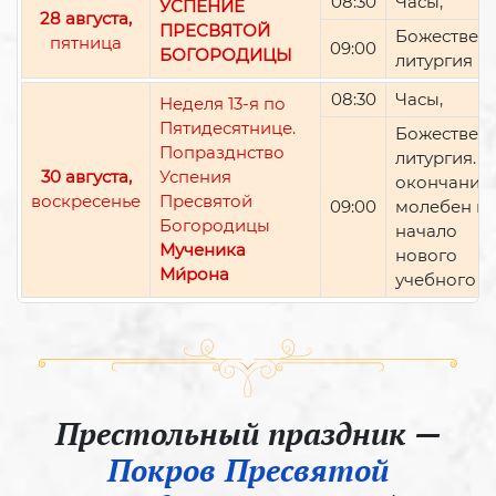
08:30
Часы,
УСПЕНИЕ
28 августа,
ПРЕСВЯТОЙ
Божествен
пятница
09:00
БОГОРОДИЦЫ
литургия
08:30
Часы,
Неделя 13-я по
Пятидесятнице.
Божествен
Попразднство
литургия. П
30 августа,
Успения
окончании 
воскресенье
Пресвятой
09:00
молебен н
Богородицы
начало
Мученика
нового
Ми́рона
учебного г
Престольный праздник —
Покров Пресвятой