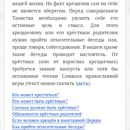
нашей жизни. Но факт крещения сам по себе
не является оберегом. Перед совершением
Таинства необходимо уяснить себе его
истинные цель и смысл. Для этого
крещаемому или его крёстным родителям
нужно пройти огласительные беседы или,
проще говоря, собеседование. В нашем храме
такие беседы проводит настоятель. От
крёстных (или от взрослых крещаемых)
требуется знание наизусть или хотя бы
осознанное чтение Символа православной
веры (текст можно скачать
здесь
).
Кто может креститься?
Кто может быть крёстным?
Сколько должно быть крёстных?
Обязанности крёстных родителей
Если человек крещён в инославной Церкви
Как пройти огласительные беседы?