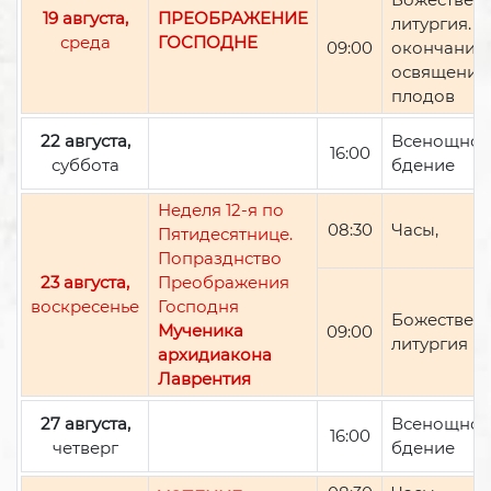
19 августа,
ПРЕОБРАЖЕНИЕ
литургия. П
среда
ГОСПОДНЕ
09:00
окончании 
освящение
плодов
22 августа,
Всенощно
16:00
суббота
бдение
Неделя 12-я по
08:30
Часы,
Пятидесятнице.
Попразднство
23 августа,
Преображения
воскресенье
Господня
Божествен
Мученика
09:00
литургия
архидиакона
Лаврентия
27 августа,
Всенощно
16:00
четверг
бдение