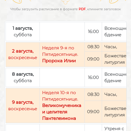
Чтобы загрузить расписание в формате
PDF
, кликните заголовок
1 августа,
Всенощно
16:00
суббота
бдение
08:30
Часы,
Неделя 9-я по
2 августа,
Пятидесятнице.
Божествен
воскресенье
09:00
Пророка Илии
литургия
8 августа,
Всенощно
16:00
суббота
бдение
Неделя 10-я по
08:30
Часы,
Пятидесятнице.
9 августа,
Великомученика
Божествен
воскресенье
09:00
и целителя
литургия
Пантелеимона
Утреня с