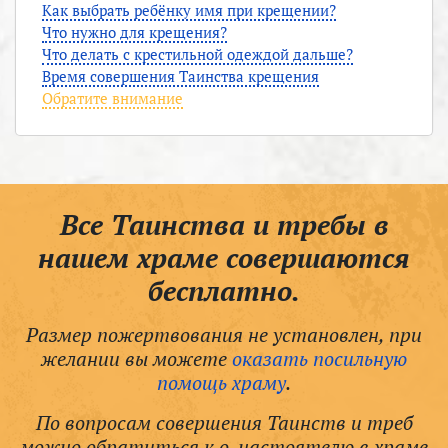
Как выбрать ребёнку имя при крещении?
Что нужно для крещения?
Что делать с крестильной одеждой дальше?
Время совершения Таинства крещения
Обратите внимание
Все Таинства и требы в
нашем храме совершаются
бесплатно.
Размер пожертвования не установлен, при
желании вы можете
оказать посильную
помощь храму
.
По вопросам совершения Таинств и треб
можно обратиться к о. настоятелю в храме