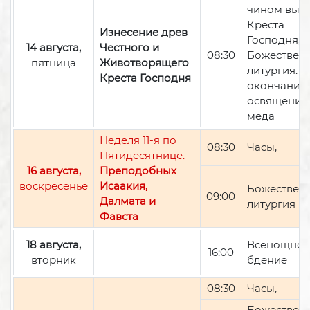
чином вын
Креста
Изнесение древ
Господня,
14 августа,
Честного и
08:30
Божествен
пятница
Животворящего
литургия. П
Креста Господня
окончании 
освящение
меда
Неделя 11-я по
08:30
Часы,
Пятидесятнице.
16 августа,
Преподобных
воскресенье
Исаакия,
Божествен
09:00
Далмата и
литургия
Фавста
18 августа,
Всенощно
16:00
вторник
бдение
08:30
Часы,
Божествен