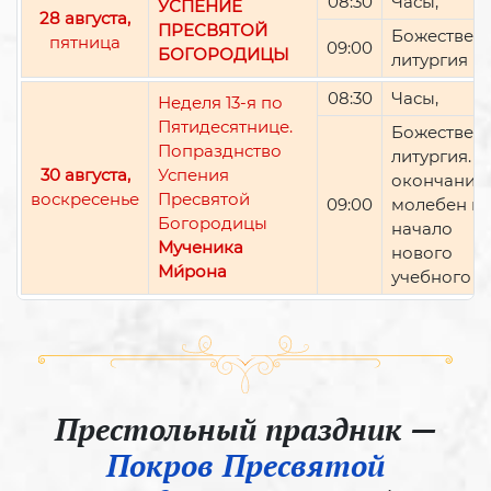
08:30
Часы,
УСПЕНИЕ
28 августа,
ПРЕСВЯТОЙ
Божествен
пятница
09:00
БОГОРОДИЦЫ
литургия
08:30
Часы,
Неделя 13-я по
Пятидесятнице.
Божествен
Попразднство
литургия. П
30 августа,
Успения
окончании 
воскресенье
Пресвятой
09:00
молебен н
Богородицы
начало
Мученика
нового
Ми́рона
учебного г
Престольный праздник —
Покров Пресвятой