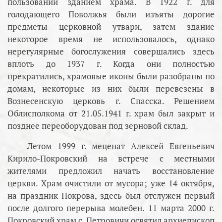
пользовании зданием храма. В 1922 г. для
голодающего Поволжья были изъяты дорогие
предметы церковной утвари, затем здание
некоторое время не использовалось, однако
нерегулярные богослужения совершались здесь
вплоть до 1937 г. Когда они полностью
прекратились, храмовые иконы были разобраны по
домам, некоторые из них были перевезены в
Вознесенскую церковь г. Спасска. Решением
Облисполкома от 21.05.1941 г. храм был закрыт и
позднее переоборудован под зерновой склад.
Летом 1999 г. меценат Алексей Евгеньевич
Кирило-Покровский на встрече с местными
жителями предложил начать восстановление
церкви. Храм очистили от мусора; уже 14 октября,
на праздник Покрова, здесь был отслужен первый
после долгого перерыва молебен. 11 марта 2000 г.
Покровский храм с. Петровичи освятил архиепископ