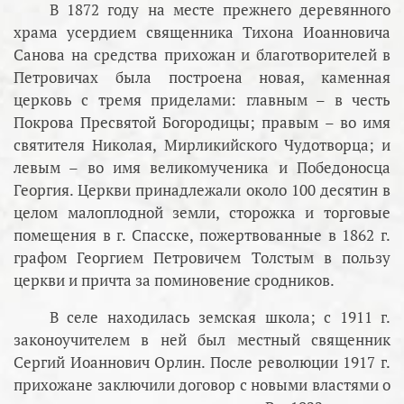
В 1872 году на месте прежнего деревянного
храма усердием священника Тихона Иоанновича
Санова на средства прихожан и благотворителей в
Петровичах была построена новая, каменная
церковь с тремя приделами: главным – в честь
Покрова Пресвятой Богородицы; правым – во имя
святителя Николая, Мирликийского Чудотворца; и
левым – во имя великомученика и Победоносца
Георгия. Церкви принадлежали около 100 десятин в
целом малоплодной земли, сторожка и торговые
помещения в г. Спасске, пожертвованные в 1862 г.
графом Георгием Петровичем Толстым в пользу
церкви и причта за поминовение сродников.
В селе находилась земская школа; с 1911 г.
законоучителем в ней был местный священник
Сергий Иоаннович Орлин. После революции 1917 г.
прихожане заключили договор с новыми властями о