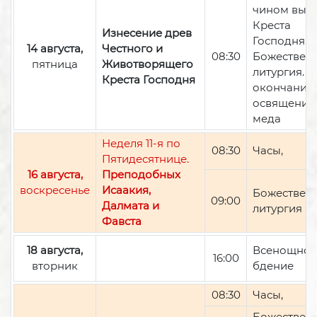
чином вын
Креста
Изнесение древ
Господня,
14 августа,
Честного и
08:30
Божествен
пятница
Животворящего
литургия. П
Креста Господня
окончании 
освящение
меда
Неделя 11-я по
08:30
Часы,
Пятидесятнице.
16 августа,
Преподобных
воскресенье
Исаакия,
Божествен
09:00
Далмата и
литургия
Фавста
18 августа,
Всенощно
16:00
вторник
бдение
08:30
Часы,
Божествен