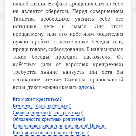
нашей жизни. Но факт крещения сам по себе
не является оберегом. Перед совершением
Таинства необходимо уяснить себе его
истинные цель и смысл. Для этого
крещаемому или его крёстным родителям
нужно пройти огласительные беседы или,
проще говоря, собеседование. В нашем храме
такие беседы проводит настоятель. От
крёстных (или от взрослых крещаемых)
требуется знание наизусть или хотя бы
осознанное чтение Символа православной
веры (текст можно скачать
здесь
).
Кто может креститься?
Кто может быть крёстным?
Сколько должно быть крёстных?
Обязанности крёстных родителей
Если человек крещён в инославной Церкви
Как пройти огласительные беседы?