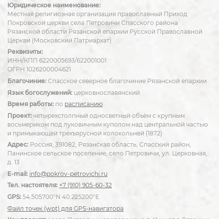
Юридическое наименование:
Местная религиозная организация православный Приход
Покровской церкви села Петровичи Спасского района
Рязанской области Рязанской епархии Русской Православной
Церкви (Московский Патриархат)
Реквизиты:
ИНН/КПП 6220005693/622001001
ОГРН 1026200004621
Благочиние:
Спасское северное благочиние Рязанской епархии
Язык богослужений:
церковнославянский
Время работы:
по
расписанию
Проект:
четырехстолпный односветный объём с крупным
восьмериком под луковичным куполом над центральной частью
и примыкающей трехъярусной колокольней (1872)
Адрес:
Россия, 391082, Рязанская область, Спасский район,
Панинское сельское поселение, село Петровичи, ул. Церковная,
д. 13
E-mail:
info@pokrov-petrovichi.ru
Тел. настоятеля:
+7 (910) 905-60-32
GPS:
54.505700°N 40.225200°E
Файл точек (wpt) для GPS-навигатора