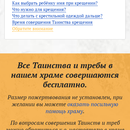
Как выбрать ребёнку имя при крещении?
Что нужно для крещения?
Что делать с крестильной одеждой дальше?
Время совершения Таинства крещения
Обратите внимание
Все Таинства и требы в
нашем храме совершаются
бесплатно.
Размер пожертвования не установлен, при
желании вы можете
оказать посильную
помощь храму
.
По вопросам совершения Таинств и треб
можно обратиться к о. настоятелю в храме