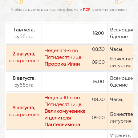
Чтобы загрузить расписание в формате
PDF
, кликните заголовок
1 августа,
Всенощно
16:00
суббота
бдение
08:30
Часы,
Неделя 9-я по
2 августа,
Пятидесятнице.
Божествен
воскресенье
09:00
Пророка Илии
литургия
8 августа,
Всенощно
16:00
суббота
бдение
Неделя 10-я по
08:30
Часы,
Пятидесятнице.
9 августа,
Великомученика
Божествен
воскресенье
09:00
и целителя
литургия
Пантелеимона
Утреня с