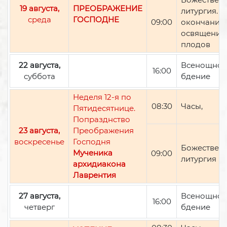
19 августа,
ПРЕОБРАЖЕНИЕ
литургия. П
среда
ГОСПОДНЕ
09:00
окончании 
освящение
плодов
22 августа,
Всенощно
16:00
суббота
бдение
Неделя 12-я по
08:30
Часы,
Пятидесятнице.
Попразднство
23 августа,
Преображения
воскресенье
Господня
Божествен
Мученика
09:00
литургия
архидиакона
Лаврентия
27 августа,
Всенощно
16:00
четверг
бдение